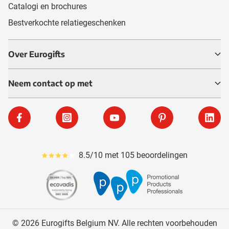
Catalogi en brochures
Bestverkochte relatiegeschenken
Over Eurogifts
Neem contact op met
Facebook
Instagram
YouTube
Pinterest
Linke
8.5/10 met 105 beoordelingen
Gemiddeld reviewpercentage is 85
© 2026 Eurogifts Belgium NV. Alle rechten voorbehouden