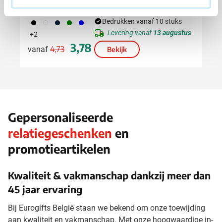
Dubbelwandig
001
002
411
004
005
Bedrukken vanaf 10 stuks
Levering vanaf
13 augustus
+2
Normale prijs
Speciale prijs
3,78
4,73
vanaf
Bekijk
Gepersonaliseerde
relatiegeschenken
en
promotieartikelen
Kwaliteit & vakmanschap dankzij meer dan
45 jaar ervaring
Bij Eurogifts België staan we bekend om onze toewijding
aan kwaliteit en vakmanschap. Met onze hoogwaardige in-