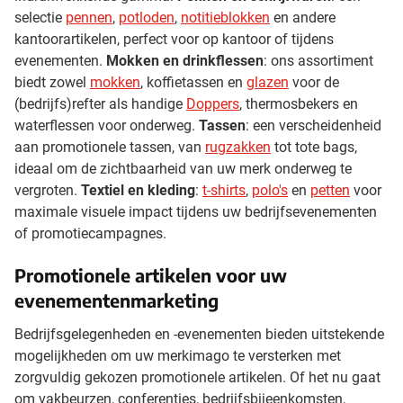
selectie
pennen
,
potloden
,
notitieblokken
en andere
kantoorartikelen, perfect voor op kantoor of tijdens
evenementen.
Mokken en drinkflessen
: ons assortiment
biedt zowel
mokken
, koffietassen en
glazen
voor de
(bedrijfs)refter als handige
Doppers
, thermosbekers en
waterflessen voor onderweg.
Tassen
: een verscheidenheid
aan promotionele tassen, van
rugzakken
tot tote bags,
ideaal om de zichtbaarheid van uw merk onderweg te
vergroten.
Textiel en kleding
:
t-shirts
,
polo's
en
petten
voor
maximale visuele impact tijdens uw bedrijfsevenementen
of promotiecampagnes.
Promotionele artikelen voor uw
evenementenmarketing
Bedrijfsgelegenheden en -evenementen bieden uitstekende
mogelijkheden om uw merkimago te versterken met
zorgvuldig gekozen promotionele artikelen. Of het nu gaat
om vakbeurzen, conferenties, bedrijfsbijeenkomsten,