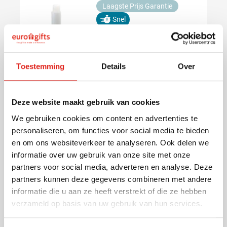
Laagste Prijs Garantie
Snel
(28)
Lippenbalsem Lipcare |
SPF 15 | Naturel
Toestemming
Details
Over
Bedrukken vanaf 120 stuks
001
024
002
005
017
Levering vanaf
13 augustus
+4
Normale prijs
Speciale prijs
0,24
0,29
Bekijk
vanaf
Deze website maakt gebruik van cookies
We gebruiken cookies om content en advertenties te
personaliseren, om functies voor social media te bieden
Laagste Prijs Garantie
en om ons websiteverkeer te analyseren. Ook delen we
Snel
informatie over uw gebruik van onze site met onze
partners voor social media, adverteren en analyse. Deze
Balpen Cardiff White |
partners kunnen deze gegevens combineren met andere
Gerecycleerd | Gekleurde
informatie die u aan ze heeft verstrekt of die ze hebben
soft grip
verzameld op basis van uw gebruik van hun services.
001
024
004
005
006
Bedrukken vanaf 250 stuks
Levering vanaf
13 augustus
+5