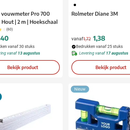
001
a vouwmeter Pro 700
Rolmeter Diane 3M
| Hout | 2 m | Hoekschaal
(60)
,40
1,38
vanaf
1,72
Normale prijs
Speciale prijs
ken vanaf 30 stuks
Bedrukken vanaf 25 stuks
ring vanaf
13 augustus
Levering vanaf
17 augustus
Bekijk product
Bekijk product
Nieuw