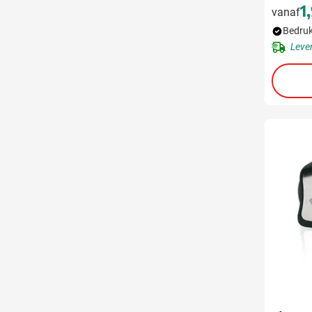
1
vanaf
Bedruk
Leve