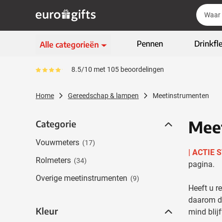
Ga naar de inhoud
Zoek
Zoek
Sla menu over
Pennen
Drinkfl
Alle categorieën
Schrijfwaren
8.5/10 met 105 beoordelingen
Gemiddeld reviewpercentage is 85
Toon submenu voor Sc
Kleding & textiel
Home
Gereedschap & lampen
Meetinstrumenten
Toon submenu voor Kl
Giveaways
Toon submenu voor G
Mee
Categorie
Categorie
ECO geschenken
Toon submenu voor E
Vouwmeters
(17)
High-tech & multimedia
| ACTIE 
Toon submenu voor Hi
Rolmeters
(34)
pagina.
Zakelijk & Kantoor
Toon submenu voor Za
Overige meetinstrumenten
(9)
Outdoor & vrije tijd
Heeft u r
Toon submenu voor Out
daarom di
Tassen & Reizen
Kleur
Kleur
mind blijf
Toon submenu voor T