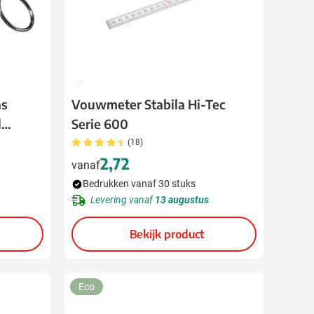
002
as
Vouwmeter Stabila Hi-Tec
l
Serie 600
(18)
2,72
vanaf
Bedrukken vanaf 30 stuks
Levering vanaf
13 augustus
Bekijk product
Eco