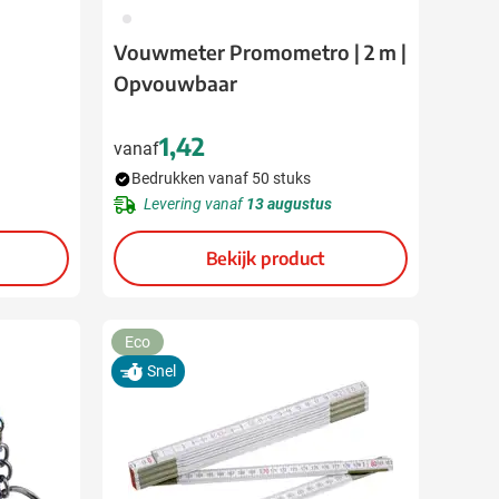
002
Vouwmeter Promometro | 2 m |
Opvouwbaar
1,42
vanaf
Bedrukken vanaf 50 stuks
Levering vanaf
13 augustus
Bekijk product
Eco
Snel