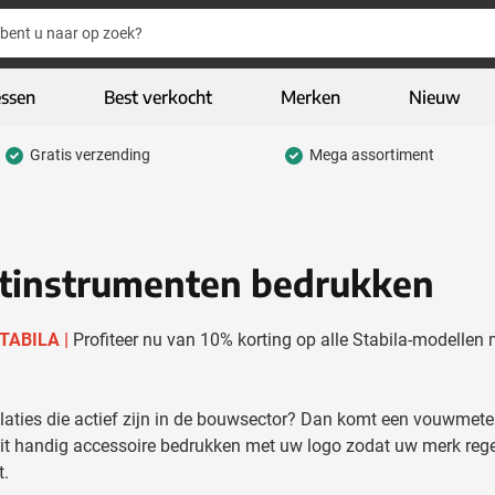
essen
Best verkocht
Merken
Nieuw
Gratis verzending
Mega assortiment
hrijfwaren categorie
eding & textiel categorie
iveaways categorie
tinstrumenten bedrukken
CO geschenken categorie
STABILA |
Profiteer nu van 10% korting op alle Stabila-modelle
gh-tech & multimedia categorie
kelijk & Kantoor categorie
elaties die actief zijn in de bouwsector? Dan komt een vouwmeter
door & vrije tijd categorie
t handig accessoire bedrukken met uw logo zodat uw merk regelm
t.
assen & Reizen categorie