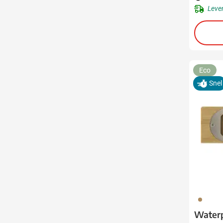
Leve
Eco
Snel
011
Waterp