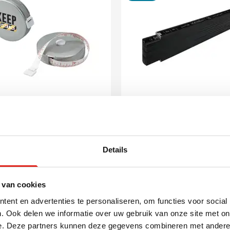
001
t | 150 cm |
Stabila vouwmeter Blac
tische stop
700 series | Hout | 2 m |
Details
Hoekschaal
(5)
,44
2,91
vanaf
 van cookies
ken vanaf 75 stuks
Bedrukken vanaf 30 stuks
ring vanaf
17 augustus
Levering vanaf
13 augustus
ent en advertenties te personaliseren, om functies voor social
. Ook delen we informatie over uw gebruik van onze site met on
Bekijk product
Bekijk product
e. Deze partners kunnen deze gegevens combineren met andere i