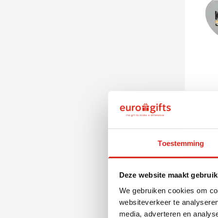
032
Meetlin
Automa
Toestemming
0
vanaf
Deze website maakt gebruik
Bedruk
Leve
We gebruiken cookies om cont
websiteverkeer te analyseren
media, adverteren en analys