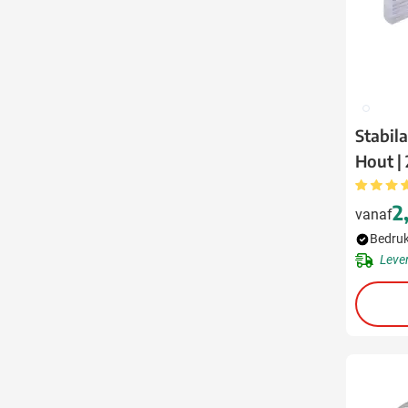
002
Stabil
Hout |
2
vanaf
Bedruk
Leve