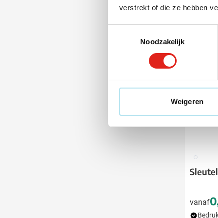
verstrekt of die ze hebben v
Toestemmingsselectie
Noodzakelijk
Weigeren
002
Sleute
0
vanaf
Bedruk