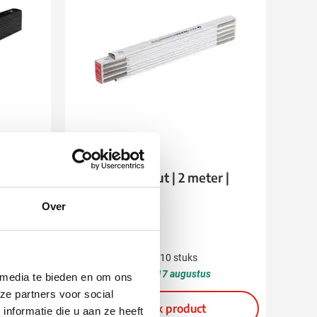
002
k Pro
Duimstok | Hout | 2 meter |
Gelakt
Over
3,46
vanaf
Bedrukken vanaf 10 stuks
Levering vanaf
17 augustus
 media te bieden en om ons
ze partners voor social
Bekijk product
nformatie die u aan ze heeft