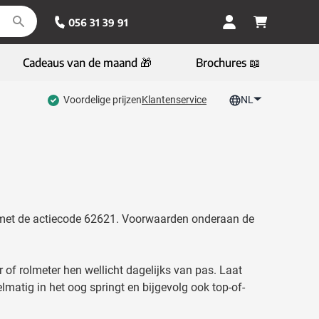
056 31 39 91
Cadeaus van de maand 🎁
Brochures 📖
Voordelige prijzen
Klantenservice
NL
n met de actiecode 62621. Voorwaarden onderaan de
 of rolmeter hen wellicht dagelijks van pas. Laat
atig in het oog springt en bijgevolg ook top-of-