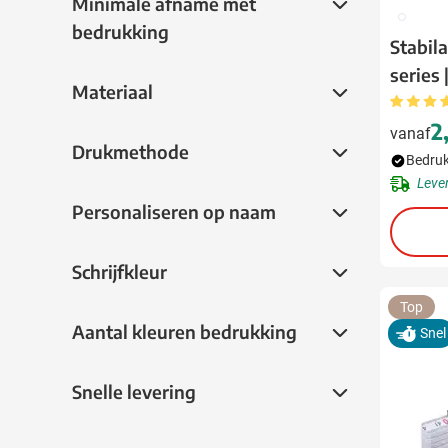
Minimale afname met bedrukking
Minimale afname met
002
bedrukking
Stabil
series 
Materiaal
Materiaal
2
vanaf
Drukmethode
Drukmethode
Bedruk
Leve
Personaliseren op naam
Personaliseren op naam
Schrijfkleur
Schrijfkleur
Top
Aantal kleuren bedrukking
Aantal kleuren bedrukking
Snel
Snelle levering
Snelle levering