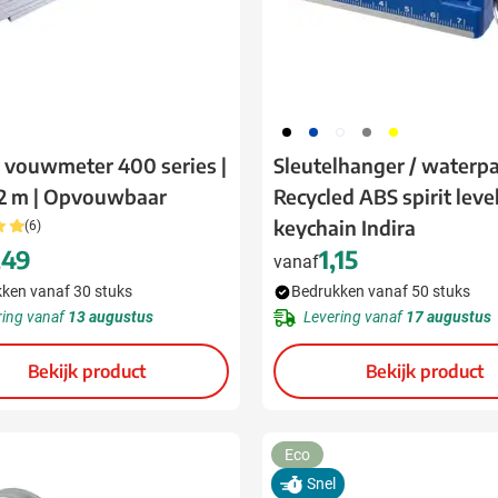
001
023
002
003
006
a vouwmeter 400 series |
Sleutelhanger / waterp
 2 m | Opvouwbaar
Recycled ABS spirit leve
keychain Indira
(6)
,49
1,15
vanaf
ken vanaf 30 stuks
Bedrukken vanaf 50 stuks
ring vanaf
13 augustus
Levering vanaf
17 augustus
Bekijk product
Bekijk product
Eco
Snel