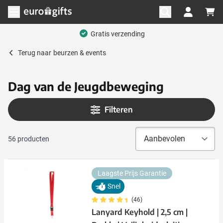
Ga naar de inhoud
Menu openen
Mega assortiment
Terug naar
beurzen & events
Dag van de Jeugdbeweging
Filteren
56
producten
Laagste Prijs Garantie
Snel
(46)
Lanyard Keyhold | 2,5 cm |