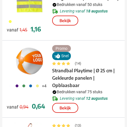
Bedrukken vanaf 50 stuks
Levering vanaf
18 augustus
Bekijk
006
Normale prijs
Speciale prijs
1,16
1,45
vanaf
Promo
Snel
(14)
Strandbal Playtime | Ø 25 cm |
Gekleurde panelen |
Opblaasbaar
002
024
004
005
006
+4
Bedrukken vanaf 75 stuks
Levering vanaf
12 augustus
Normale prijs
Speciale prijs
0,64
0,94
vanaf
Bekijk
(13)