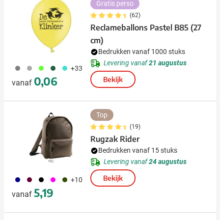
Gratis perso
(62)
Reclameballons Pastel B85 (27
cm)
Bedrukken vanaf 1000 stuks
Levering vanaf
21 augustus
908
491
153
374
033
+33
0,06
Bekijk
vanaf
Top
(19)
Rugzak Rider
Bedrukken vanaf 15 stuks
Levering vanaf
24 augustus
Bekijk
492
010
001
046
104
+10
5,19
vanaf