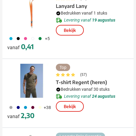
Lanyard Lany
Bedrukken vanaf 1 stuks
Levering vanaf
19 augustus
Bekijk
033
001
046
002
004
+5
0,41
vanaf
Top
(57)
T-shirt Regent (heren)
Bedrukken vanaf 30 stuks
Levering vanaf
24 augustus
Bekijk
491
492
130
010
056
+38
2,30
vanaf