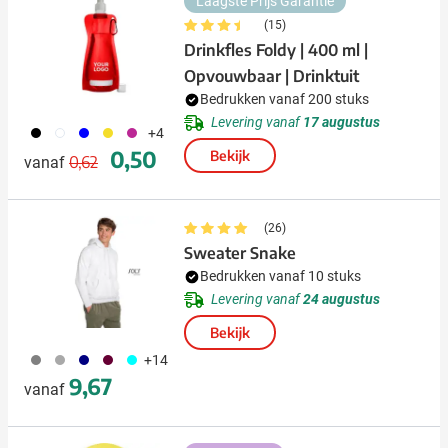
Laagste Prijs Garantie
(15)
Drinkfles Foldy | 400 ml |
Opvouwbaar | Drinktuit
Bedrukken vanaf 200 stuks
Levering vanaf
17 augustus
001
002
005
006
017
+4
Normale prijs
Speciale prijs
0,50
Bekijk
0,62
vanaf
(26)
Sweater Snake
Bedrukken vanaf 10 stuks
Levering vanaf
24 augustus
Bekijk
929
491
492
010
166
+14
9,67
vanaf