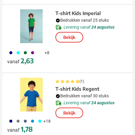
T-shirt Kids Imperial
Bedrukken vanaf 25 stuks
Levering vanaf
24 augustus
Bekijk
492
166
134
024
002
+8
2,63
vanaf
(1)
T-shirt Kids Regent
Bedrukken vanaf 30 stuks
Levering vanaf
24 augustus
Bekijk
492
580
042
130
166
+18
1,78
vanaf