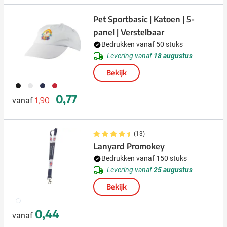
Pet Sportbasic | Katoen | 5-
panel | Verstelbaar
Bedrukken vanaf 50 stuks
Levering vanaf
18 augustus
Bekijk
001
002
005
008
Normale prijs
Speciale prijs
0,77
1,90
vanaf
(13)
Lanyard Promokey
Bedrukken vanaf 150 stuks
Levering vanaf
25 augustus
Bekijk
009
0,44
vanaf