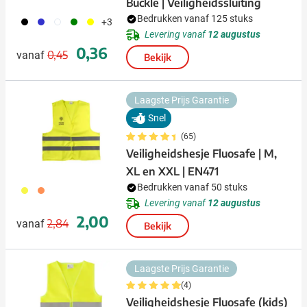
Buckle | Veiligheidssluiting
Bedrukken vanaf 125 stuks
001
023
002
004
006
+3
Levering vanaf
12 augustus
Normale prijs
Speciale prijs
0,36
0,45
vanaf
Bekijk
Laagste Prijs Garantie
Snel
(65)
Veiligheidshesje Fluosafe | M,
XL en XXL | EN471
Bedrukken vanaf 50 stuks
006
007
Levering vanaf
12 augustus
Normale prijs
Speciale prijs
2,00
2,84
vanaf
Bekijk
Laagste Prijs Garantie
(4)
Veiligheidshesje Fluosafe (kids)