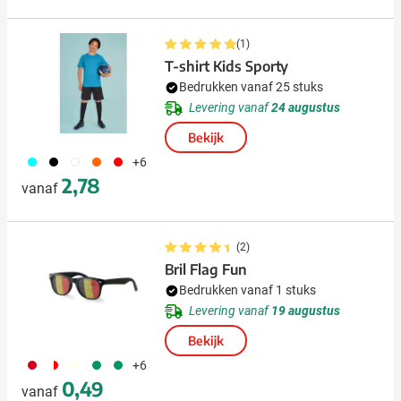
(1)
T-shirt Kids Sporty
Bedrukken vanaf 25 stuks
Levering vanaf
24 augustus
Bekijk
166
001
002
415
008
+6
2,78
vanaf
(2)
Bril Flag Fun
Bedrukken vanaf 1 stuks
Levering vanaf
19 augustus
Bekijk
297
188
012
908
004
+6
0,49
vanaf