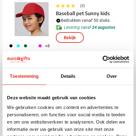
(3)
Baseball pet Sunny kids
Bedrukken vanaf 50 stuks
Levering vanaf
24 augustus
Bekijk
001
166
134
002
046
+8
1,92
vanaf
Top
Toestemming
Details
Over
(16)
Baseball pet Boston
Bedrukken vanaf 25 stuks
Deze website maakt gebruik van cookies
Levering vanaf
19 augustus
We gebruiken cookies om content en advertenties te
Bekijk
001
002
003
536
083
personaliseren, om functies voor social media te bieden
+1
0,98
en om ons websiteverkeer te analyseren. Ook delen we
vanaf
informatie over uw gebruik van onze site met onze