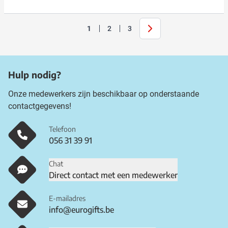
Volgende
1
2
3
U lees momenteel pagina
Pagina
Pagina
Hulp nodig?
Onze medewerkers zijn beschikbaar op onderstaande
contactgegevens!
Telefoon
056 31 39 91
Chat
Direct contact met een medewerker
E-mailadres
info@eurogifts.be