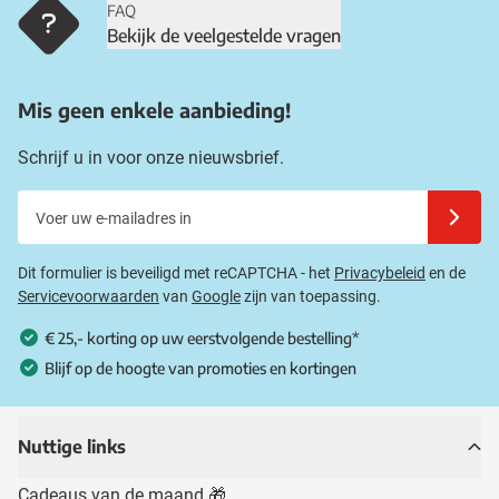
FAQ
Bekijk de veelgestelde vragen
Mis geen enkele aanbieding!
Schrijf u in voor onze nieuwsbrief.
Voer uw e-mailadres in
Schrijf u
Dit formulier is beveiligd met reCAPTCHA - het
Privacybeleid
en de
Servicevoorwaarden
van
Google
zijn van toepassing.
€ 25,- korting op uw eerstvolgende bestelling*
Blijf op de hoogte van promoties en kortingen
Nuttige links
Cadeaus van de maand 🎁