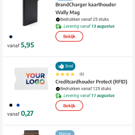
BrandCharger kaarthouder
Wally Mag
Bedrukken vanaf 25 stuks
Levering vanaf
13 augustus
411
Bekijk
5,95
vanaf
Snel
(6)
Creditcardhouder Protect (RFID)
Bedrukken vanaf 125 stuks
Levering vanaf
11 augustus
001
023
002
Bekijk
0,27
vanaf
Nieuw