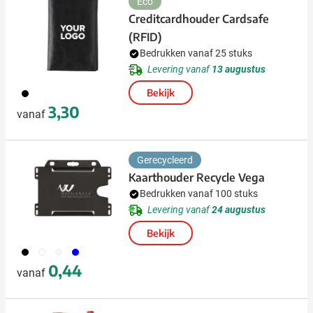
Eco
Creditcardhouder Cardsafe
(RFID)
Bedrukken vanaf 25 stuks
Levering vanaf
13 augustus
001
Bekijk
3,30
vanaf
Gerecycleerd
Kaarthouder Recycle Vega
Bedrukken vanaf 100 stuks
Levering vanaf
24 augustus
Bekijk
001
002
970
005
0,44
vanaf