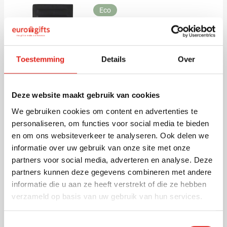
Eco
(1)
Creditcardhouder Sorento
(RFID)
Toestemming
Details
Over
Bedrukken vanaf 25 stuks
Levering vanaf
13 augustus
001
3,07
Bekijk
vanaf
Deze website maakt gebruik van cookies
We gebruiken cookies om content en advertenties te
personaliseren, om functies voor social media te bieden
Eco
en om ons websiteverkeer te analyseren. Ook delen we
Creditcardhouder Credisafe
informatie over uw gebruik van onze site met onze
Bedrukken vanaf 50 stuks
partners voor social media, adverteren en analyse. Deze
Levering vanaf
13 augustus
partners kunnen deze gegevens combineren met andere
Bekijk
informatie die u aan ze heeft verstrekt of die ze hebben
001
verzameld op basis van uw gebruik van hun services.
2,46
vanaf
Toestemmingsselectie