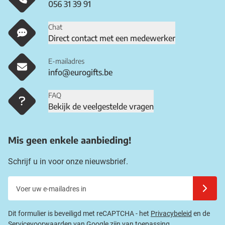
056 31 39 91
Chat
Direct contact met een medewerker
E-mailadres
info@eurogifts.be
FAQ
Bekijk de veelgestelde vragen
Mis geen enkele aanbieding!
Schrijf u in voor onze nieuwsbrief.
Voer uw e-mailadres in
Schrijf u
Dit formulier is beveiligd met reCAPTCHA - het
Privacybeleid
en de
Servicevoorwaarden
van
Google
zijn van toepassing.