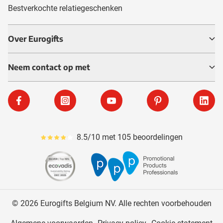
Bestverkochte relatiegeschenken
Over Eurogifts
Neem contact op met
Facebook
Instagram
YouTube
Pinterest
Linke
8.5/10 met 105 beoordelingen
Gemiddeld reviewpercentage is 85
© 2026 Eurogifts Belgium NV. Alle rechten voorbehouden