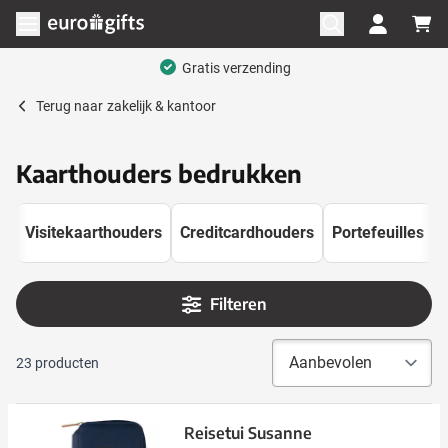
Ga naar de inhoud
Menu openen
Terug naar
zakelijk & kantoor
Kaarthouders bedrukken
Visitekaarthouders
Creditcardhouders
Portefeuilles
Filteren
23
producten
Reisetui Susanne