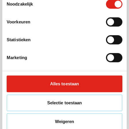
Noodzakelijk
Gerecycleerd
Creditcardhouder Blakbal
(RFID)
Voorkeuren
Bedrukken vanaf 140 stuks
Levering vanaf
21 augustus
Statistieken
011
Bekijk
0,09
vanaf
Marketing
Echt leder
Creditcardhouder Duosafe
Alles toestaan
(RFID)
Bedrukken vanaf 12 stuks
Levering vanaf
13 augustus
Selectie toestaan
001
Bekijk
4,57
vanaf
Weigeren