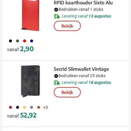
RFID kaarthouder Sixto Alu
Bedrukken vanaf 1 stuks
Levering vanaf
13 augustus
Bekijk
001
411
008
307
2,90
vanaf
Secrid Slimwallet Vintage
Bedrukken vanaf 25 stuks
Levering vanaf
18 augustus
Bekijk
011
001
136
202
026
+3
52,92
vanaf