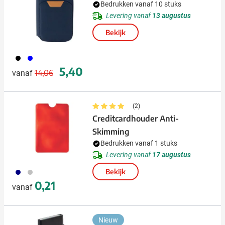
Bedrukken vanaf 10 stuks
Levering vanaf
13 augustus
Bekijk
001
005
Normale prijs
Speciale prijs
5,40
14,06
vanaf
(2)
Creditcardhouder Anti-
Skimming
Bedrukken vanaf 1 stuks
Levering vanaf
17 augustus
307
032
Bekijk
0,21
vanaf
Nieuw