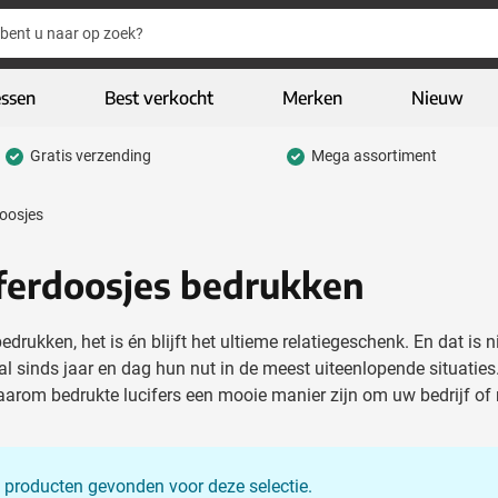
essen
Best verkocht
Merken
Nieuw
Gratis verzending
Mega assortiment
hrijfwaren categorie
oosjes
eding & textiel categorie
iveaways categorie
ferdoosjes bedrukken
CO geschenken categorie
bedrukken, het is én blijft het ultieme relatiegeschenk. En dat is
gh-tech & multimedia categorie
al sinds jaar en dag hun nut in de meest uiteenlopende situaties
rom bedrukte lucifers een mooie manier zijn om uw bedrijf of me
kelijk & Kantoor categorie
door & vrije tijd categorie
assen & Reizen categorie
 producten gevonden voor deze selectie.