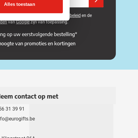
Alles toestaan
 beveiligd met reCAPTCHA - het
Privacybeleid
en de
rden
van
Google
zijn van toepassing.
ing op uw eerstvolgende bestelling*
 hoogte van promoties en kortingen
eem contact op met
56 31 39 91
nfo@eurogifts.be