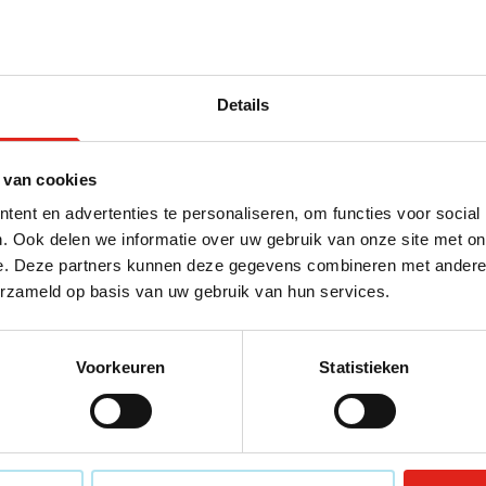
erdoor zijn deze gepersonaliseerde luciferdoosjes het perfecte 
eciale gelegenheden
Details
ferdoosjes niet altijd beperkt te blijven tot huis-, tuin-, en keu
 van cookies
voor een
huwelijksverjaardag
, als teken van de “eeuwige vlam” d
hikt cadeau vormen. Bent u dus nog op zoek naar een origineel 
ent en advertenties te personaliseren, om functies voor social
go!
. Ook delen we informatie over uw gebruik van onze site met on
e. Deze partners kunnen deze gegevens combineren met andere i
erzameld op basis van uw gebruik van hun services.
Voorkeuren
Statistieken
Mis geen 
Schrijf u in vo
Voer uw e-mail