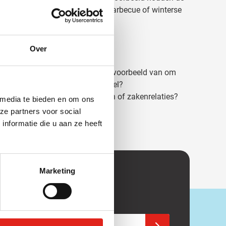
accessoire tijdens een zomerse barbecue of winterse
Over
kentoepassingen. Wat dacht u er bijvoorbeeld van om
ie blijft branden tussen het koppel?
relatiegeschenk voor uw klanten of zakenrelaties?
 media te bieden en om ons
ze partners voor social
nformatie die u aan ze heeft
Marketing
enkele aanbieding!
or onze nieuwsbrief.
adres in
Schrijf u in voor onze 