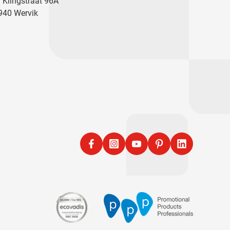
. Klingstraat 96A
940 Wervik
Facebook
Instagram
YouTube
Pinterest
LinkedIn