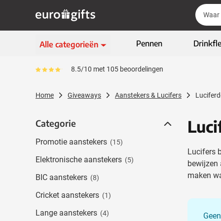
Ga naar de inhoud
Zoek
Zoek
Sla menu over
Pennen
Drinkfl
Alle categorieën
Schrijfwaren
8.5/10 met 105 beoordelingen
Gemiddeld reviewpercentage is 85
Toon submenu voor Sc
Kleding & textiel
Home
Giveaways
Aanstekers & Lucifers
Luciferd
Toon submenu voor Kl
Giveaways
Toon submenu voor G
Luci
Categorie
Categorie
ECO geschenken
Toon submenu voor E
Promotie aanstekers
(15)
High-tech & multimedia
Lucifers 
Toon submenu voor Hi
Elektronische aanstekers
(5)
bewijzen 
Zakelijk & Kantoor
maken waa
Toon submenu voor Za
BIC aanstekers
(8)
Outdoor & vrije tijd
Cricket aanstekers
Toon submenu voor Out
(1)
Tassen & Reizen
Lange aanstekers
(4)
Toon submenu voor T
Geen