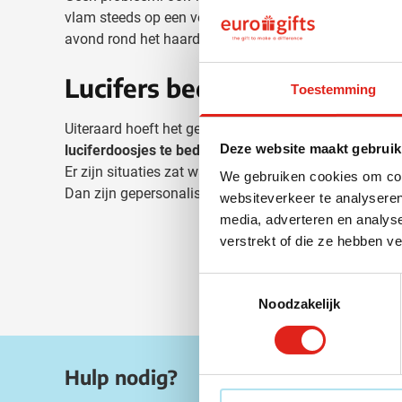
vlam steeds op een veilige afstand van uw vingers. Hi
avond rond het haardvuur.
Lucifers bedrukken voor sp
Toestemming
Uiteraard hoeft het gebruik van gepersonaliseerde luci
Deze website maakt gebruik
luciferdoosjes te bedrukken voor een huwelijk
? Of 
Er zijn situaties zat waarbij
bedrukte lucifers
een gesc
We gebruiken cookies om cont
Dan zijn gepersonaliseerde luciferdoosjes the way to 
websiteverkeer te analyseren
media, adverteren en analys
verstrekt of die ze hebben v
Toestemmingsselectie
Noodzakelijk
Hulp nodig?