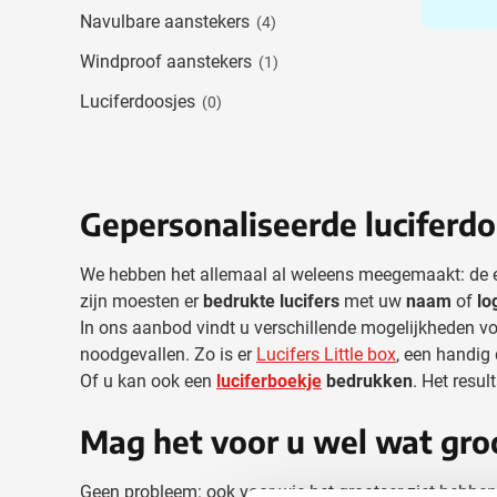
Drinkwaren
Navulbare aanstekers
(4)
Toon submenu voor D
Eten & drinken
Windproof aanstekers
(1)
Toon submenu voor Et
Home & Wellness
Luciferdoosjes
(0)
Toon submenu voor H
Gereedschap & lampen
Toon submenu voor G
Veiligheid
Toon submenu voor Ve
Gepersonaliseerde luciferdoo
Kinderen
Toon submenu voor K
Inspiratie
We hebben het allemaal al weleens meegemaakt: de elek
Toon submenu voor In
zijn moesten er
bedrukte lucifers
met uw
naam
of
lo
Acties & specials
In ons aanbod vindt u verschillende mogelijkheden 
Toon submenu voor Ac
noodgevallen. Zo is er
Lucifers Little box
, een handig 
Of u kan ook een
luciferboekje
bedrukken
. Het resul
Mag het voor u wel wat groo
Geen probleem: ook voor wie het grootser ziet hebbe