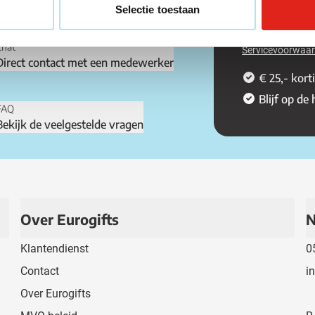
 contactgegevens!
Selectie toestaan
Dit formulier is
Chat
Servicevoorwaa
Direct contact met een medewerker
€ 25,- kort
Blijf op de
FAQ
Bekijk de veelgestelde vragen
Over Eurogifts
N
Klantendienst
0
Contact
i
Over Eurogifts