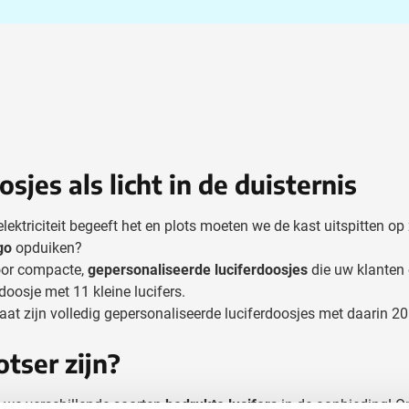
rinkwaren categorie
en & drinken categorie
ome & Wellness categorie
ereedschap & lampen categorie
iligheid categorie
sjes als licht in de duisternis
inderen categorie
triciteit begeeft het en plots moeten we de kast uitspitten op 
spiratie categorie
go
opduiken?
voor compacte,
gepersonaliseerde luciferdoosjes
die uw klanten 
ties & specials categorie
doosje met 11 kleine lucifers.
taat zijn volledig gepersonaliseerde luciferdoosjes met daarin 20 
tser zijn?
n we verschillende soorten
bedrukte lucifers
in de aanbieding! O