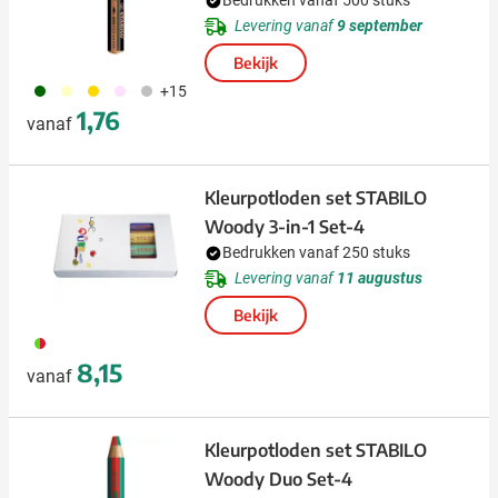
Bedrukken vanaf 500 stuks
Levering vanaf
9 september
Bekijk
060
360
031
361
032
+15
1,76
vanaf
Kleurpotloden set STABILO
Woody 3-in-1 Set-4
Bedrukken vanaf 250 stuks
Levering vanaf
11 augustus
Bekijk
009
8,15
vanaf
Kleurpotloden set STABILO
Woody Duo Set-4