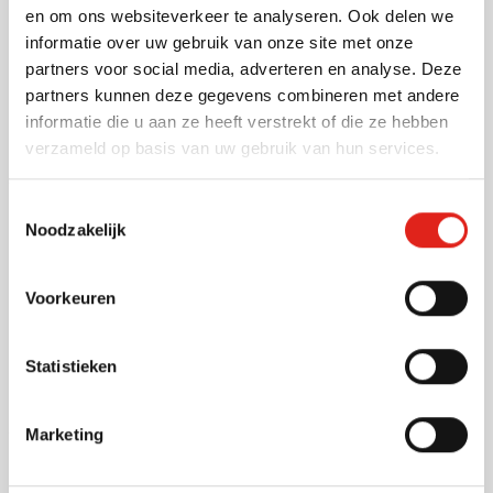
en om ons websiteverkeer te analyseren. Ook delen we
Bedrukken vanaf 250 stuks
informatie over uw gebruik van onze site met onze
Levering vanaf
11 augustus
partners voor social media, adverteren en analyse. Deze
Bekijk
partners kunnen deze gegevens combineren met andere
009
informatie die u aan ze heeft verstrekt of die ze hebben
4,27
vanaf
verzameld op basis van uw gebruik van hun services.
Toestemmingsselectie
Kleurpotloden set STABILO
Noodzakelijk
Woody 3-in-1 Set
Bedrukken vanaf 250 stuks
Levering vanaf
11 augustus
Voorkeuren
Bekijk
009
Statistieken
2,33
vanaf
Marketing
Uitverkoop
Kleurboek Designo