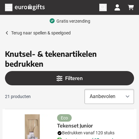
Ga naar de inhoud
Menu openen
Gratis verzending
Terug naar
spellen & speelgoed
Knutsel- & tekenartikelen
bedrukken
Filteren
21
producten
Eco
Tekenset Junior
Bedrukken vanaf 120 stuks