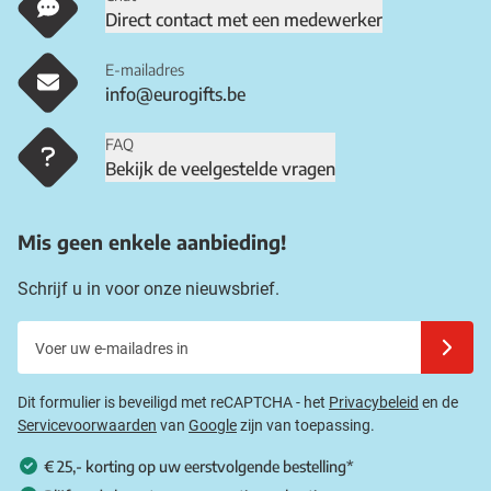
Direct contact met een medewerker
E-mailadres
info@eurogifts.be
FAQ
Bekijk de veelgestelde vragen
Mis geen enkele aanbieding!
Schrijf u in voor onze nieuwsbrief.
Voer uw e-mailadres in
Schrijf u
Dit formulier is beveiligd met reCAPTCHA - het
Privacybeleid
en de
Servicevoorwaarden
van
Google
zijn van toepassing.
€ 25,- korting op uw eerstvolgende bestelling*