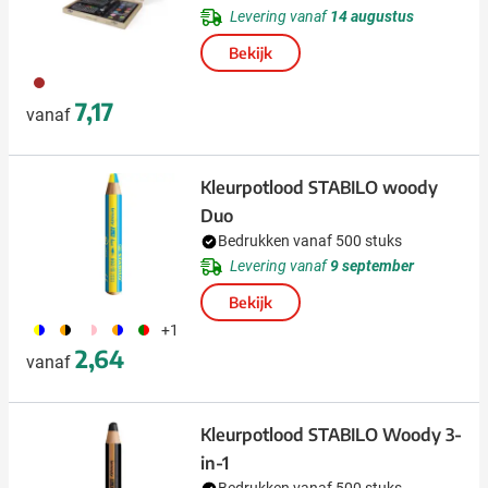
Levering vanaf
14 augustus
Bekijk
011
7,17
vanaf
Kleurpotlood STABILO woody
Duo
Bedrukken vanaf 500 stuks
Levering vanaf
9 september
Bekijk
066
210
189
235
206
+1
2,64
vanaf
Kleurpotlood STABILO Woody 3-
in-1