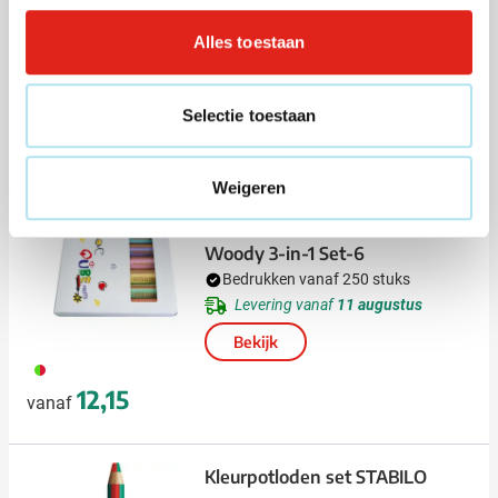
Bedrukken vanaf 20 stuks
Alles toestaan
Levering vanaf
14 augustus
Bekijk
Selectie toestaan
011
Normale prijs
Speciale prijs
2,20
5,45
vanaf
Weigeren
Kleurpotloden set STABILO
Woody 3-in-1 Set-6
Bedrukken vanaf 250 stuks
Levering vanaf
11 augustus
Bekijk
009
12,15
vanaf
Kleurpotloden set STABILO