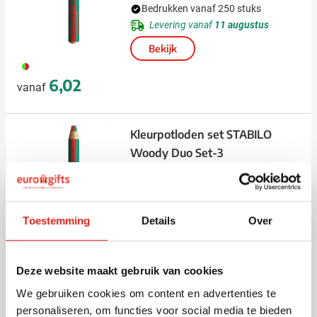
Bedrukken vanaf 250 stuks
Levering vanaf
11 augustus
Bekijk
009
6,02
vanaf
Kleurpotloden set STABILO
Woody Duo Set-3
Bedrukken vanaf 250 stuks
Levering vanaf
11 augustus
Bekijk
Toestemming
Details
Over
009
8,82
vanaf
Deze website maakt gebruik van cookies
We gebruiken cookies om content en advertenties te
Kleurpotloden set STABILO
personaliseren, om functies voor social media te bieden
Woody 3-in-1 Set-2