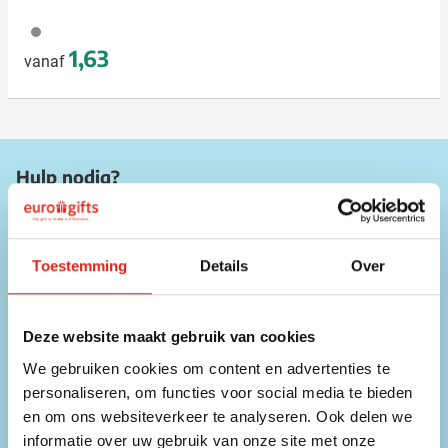
032
1,63
vanaf
Hulp nodig?
Onze medewerkers zijn beschikbaar op onderstaande
contactgegevens!
Toestemming
Details
Over
Telefoon
056 31 39 91
Deze website maakt gebruik van cookies
Chat
We gebruiken cookies om content en advertenties te
Direct contact met een medewerker
personaliseren, om functies voor social media te bieden
en om ons websiteverkeer te analyseren. Ook delen we
E-mailadres
info@eurogifts.be
informatie over uw gebruik van onze site met onze