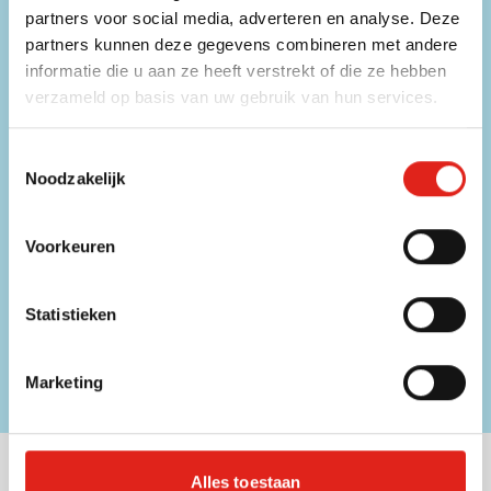
partners voor social media, adverteren en analyse. Deze
FAQ
partners kunnen deze gegevens combineren met andere
Bekijk de veelgestelde vragen
informatie die u aan ze heeft verstrekt of die ze hebben
verzameld op basis van uw gebruik van hun services.
Mis geen enkele aanbieding!
Toestemmingsselectie
Noodzakelijk
Schrijf u in voor onze nieuwsbrief.
Voer uw e-mailadres in
Schrijf u
Voorkeuren
Dit formulier is beveiligd met reCAPTCHA - het
Privacybeleid
en de
Statistieken
Servicevoorwaarden
van
Google
zijn van toepassing.
€ 25,- korting op uw eerstvolgende bestelling*
Marketing
Blijf op de hoogte van promoties en kortingen
Nuttige links
Alles toestaan