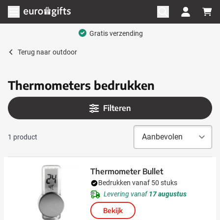
Ga naar de inhoud
Menu openen
Gratis verzending
Terug naar
outdoor
Thermometers bedrukken
Filteren
1
product
Thermometer Bullet
Bedrukken vanaf 50 stuks
Levering vanaf
17 augustus
Bekijk