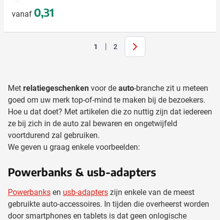
0,31
vanaf
Volgende
1
2
U lees momenteel pagina
Pagina
Met
relatiegeschenken
voor de
auto
-branche zit u meteen
goed om uw merk top-of-mind te maken bij de bezoekers.
Hoe u dat doet? Met artikelen die zo nuttig zijn dat iedereen
ze bij zich in de auto zal bewaren en ongetwijfeld
voortdurend zal gebruiken.
We geven u graag enkele voorbeelden:
Powerbanks & usb-adapters
Powerbanks
en
usb-adapters
zijn enkele van de meest
gebruikte auto-accessoires. In tijden die overheerst worden
door smartphones en tablets is dat geen onlogische