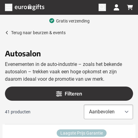
Ga naar de inhoud
Menu openen
Mega assortiment
Terug naar
beurzen & events
Autosalon
Evenementen in de auto-industrie – zoals het bekende
autosalon – trekken vaak een hoge opkomst en zijn
daarom ideaal voor de promotie van uw merk.
Filteren
41
producten
Laagste Prijs Garantie