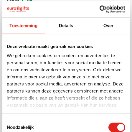
2,25
vanaf
Opvouwbare paraplu Bizpro
Toestemming
Details
Over
Bedrukken vanaf 12 stuks
Levering vanaf
18 augustus
Bekijk
Deze website maakt gebruik van cookies
We gebruiken cookies om content en advertenties te
001
003
005
personaliseren, om functies voor social media te bieden
Normale prijs
Speciale prijs
5,39
8,84
vanaf
en om ons websiteverkeer te analyseren. Ook delen we
informatie over uw gebruik van onze site met onze
partners voor social media, adverteren en analyse. Deze
(12)
partners kunnen deze gegevens combineren met andere
EBHO set Basic Aid | 11-delig |
informatie die u aan ze heeft verstrekt of die ze hebben
Etui
verzameld op basis van uw gebruik van hun services.
Bedrukken vanaf 50 stuks
Levering vanaf
14 augustus
Toestemmingsselectie
023
008
Bekijk
Noodzakelijk