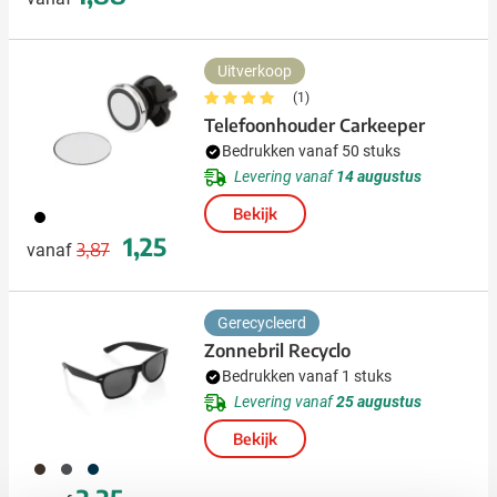
Uitverkoop
(1)
Telefoonhouder Carkeeper
Bedrukken vanaf 50 stuks
Levering vanaf
14 augustus
Bekijk
001
Normale prijs
Speciale prijs
1,25
3,87
vanaf
Gerecycleerd
Zonnebril Recyclo
Bedrukken vanaf 1 stuks
Levering vanaf
25 augustus
Bekijk
001
387
536