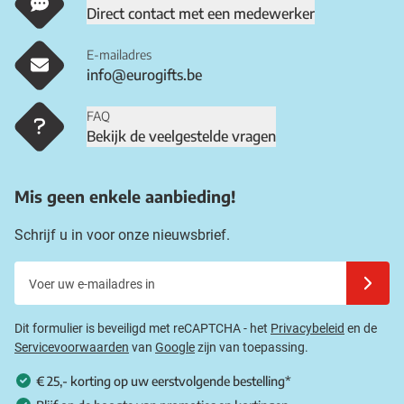
Direct contact met een medewerker
E-mailadres
info@eurogifts.be
FAQ
Bekijk de veelgestelde vragen
Mis geen enkele aanbieding!
Schrijf u in voor onze nieuwsbrief.
Voer uw e-mailadres in
Schrijf u
Dit formulier is beveiligd met reCAPTCHA - het
Privacybeleid
en de
Servicevoorwaarden
van
Google
zijn van toepassing.
€ 25,- korting op uw eerstvolgende bestelling*