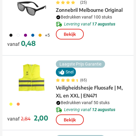
(25)
Zonnebril Melbourne Original
Bedrukken vanaf 100 stuks
Levering vanaf
17 augustus
Bekijk
001
002
024
005
006
+5
0,48
vanaf
Laagste Prijs Garantie
Snel
(65)
Veiligheidshesje Fluosafe | M,
XL en XXL | EN471
Bedrukken vanaf 50 stuks
006
007
Levering vanaf
12 augustus
Normale prijs
Speciale prijs
2,00
2,84
vanaf
Bekijk