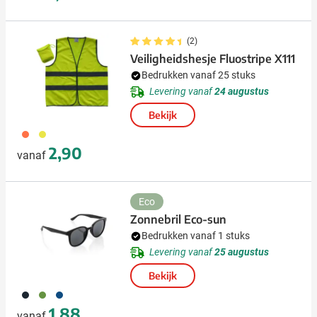
(2)
Veiligheidshesje Fluostripe X111
Bedrukken vanaf 25 stuks
Levering vanaf
24 augustus
Bekijk
415
416
2,90
vanaf
Eco
Zonnebril Eco-sun
Bedrukken vanaf 1 stuks
Levering vanaf
25 augustus
Bekijk
001
004
005
1,88
vanaf