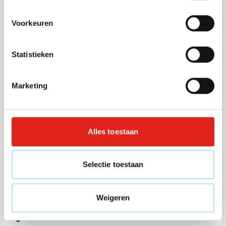
1,38
vanaf
Voorkeuren
(4)
Paraplu Stormfold | Ø 98 cm |
Statistieken
Opvouwbaar | Automatisch |
Windproof
Marketing
Bedrukken vanaf 12 stuks
Levering vanaf
18 augustus
001
005
018
007
019
+1
5,23
Bekijk
vanaf
Alles toestaan
(4)
Selectie toestaan
IJskrabber Colorfreeze
Bedrukken vanaf 150 stuks
Levering vanaf
14 augustus
Weigeren
Bekijk
023
002