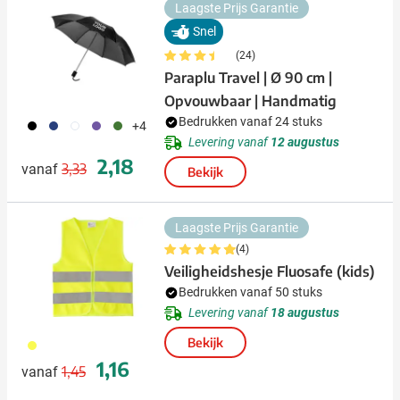
Laagste Prijs Garantie
Snel
(24)
Paraplu Travel | Ø 90 cm |
Opvouwbaar | Handmatig
Bedrukken vanaf 24 stuks
001
023
002
024
004
+4
Levering vanaf
12 augustus
Normale prijs
Speciale prijs
2,18
3,33
vanaf
Bekijk
Laagste Prijs Garantie
(4)
Veiligheidshesje Fluosafe (kids)
Bedrukken vanaf 50 stuks
Levering vanaf
18 augustus
Bekijk
006
Normale prijs
Speciale prijs
1,16
1,45
vanaf