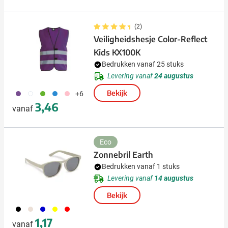
(2)
Veiligheidshesje Color-Reflect
Kids KX100K
Bedrukken vanaf 25 stuks
Levering vanaf
24 augustus
354
002
004
005
017
Bekijk
+6
3,46
vanaf
Eco
Zonnebril Earth
Bedrukken vanaf 1 stuks
Levering vanaf
14 augustus
Bekijk
001
357
005
006
008
1,17
vanaf