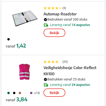
(3)
Automap Roadster
Bedrukken vanaf 200 stuks
Levering vanaf
14 augustus
Bekijk
001
1,42
vanaf
(25)
Veiligheidshesje Color-Reflect
KX100
Bedrukken vanaf 25 stuks
Levering vanaf
24 augustus
790
001
068
002
354
Bekijk
+10
3,84
vanaf