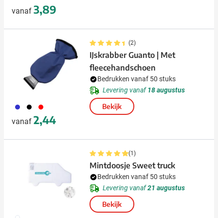
3,89
vanaf
(2)
IJskrabber Guanto | Met
fleecehandschoen
Bedrukken vanaf 50 stuks
Levering vanaf
18 augustus
023
001
008
Bekijk
2,44
vanaf
(1)
Mintdoosje Sweet truck
Bedrukken vanaf 50 stuks
Levering vanaf
21 augustus
Bekijk
002