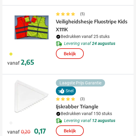
(5)
Veiligheidshesje Fluostripe Kids
X111K
Bedrukken vanaf 25 stuks
Levering vanaf
24 augustus
416
Bekijk
2,65
vanaf
Laagste Prijs Garantie
Snel
(3)
Ijskrabber Triangle
Bedrukken vanaf 150 stuks
Levering vanaf
12 augustus
002
Normale prijs
Speciale prijs
0,17
Bekijk
0,20
vanaf