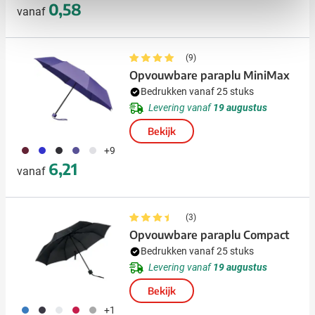
0,58
vanaf
(9)
Opvouwbare paraplu MiniMax
Bedrukken vanaf 25 stuks
Levering vanaf
19 augustus
Bekijk
010
023
001
024
002
+9
6,21
vanaf
(3)
Opvouwbare paraplu Compact
Bedrukken vanaf 25 stuks
Levering vanaf
19 augustus
Bekijk
023
001
002
008
491
+1