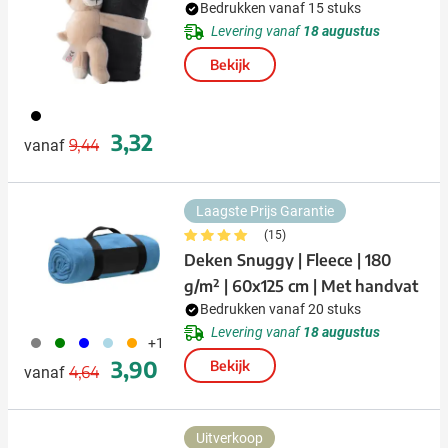
Bedrukken vanaf 15 stuks
Levering vanaf
18 augustus
Bekijk
001
Normale prijs
Speciale prijs
3,32
9,44
vanaf
Laagste Prijs Garantie
(15)
Deken Snuggy | Fleece | 180
g/m² | 60x125 cm | Met handvat
Bedrukken vanaf 20 stuks
Levering vanaf
18 augustus
003
004
005
018
007
+1
Normale prijs
Speciale prijs
3,90
Bekijk
4,64
vanaf
Uitverkoop