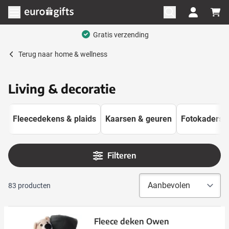
Ga naar de inhoud
Menu openen
Terug naar
home & wellness
Living & decoratie
Fleecedekens & plaids
Kaarsen & geuren
Fotokaders
Filteren
83
producten
Fleece deken Owen