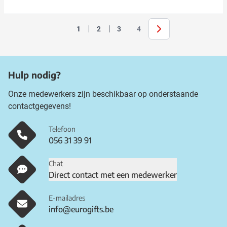
Volgende
1
2
3
4
U lees momenteel pagina
Pagina
Pagina
Pagina
Hulp nodig?
Onze medewerkers zijn beschikbaar op onderstaande
contactgegevens!
Telefoon
056 31 39 91
Chat
Direct contact met een medewerker
E-mailadres
info@eurogifts.be