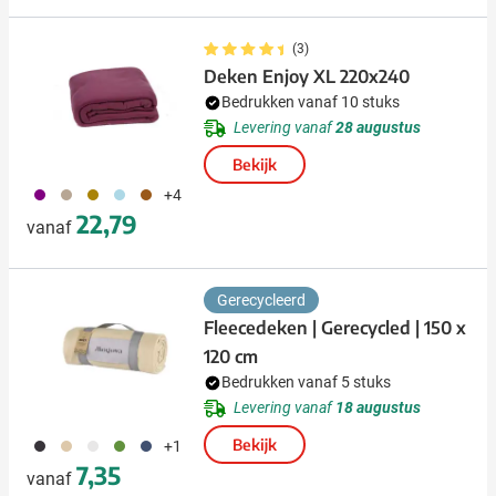
(3)
Deken Enjoy XL 220x240
Bedrukken vanaf 10 stuks
Levering vanaf
28 augustus
Bekijk
024
113
301
018
090
+4
22,79
vanaf
Gerecycleerd
Fleecedeken | Gerecycled | 150 x
120 cm
Bedrukken vanaf 5 stuks
Levering vanaf
18 augustus
001
113
003
004
005
Bekijk
+1
7,35
vanaf