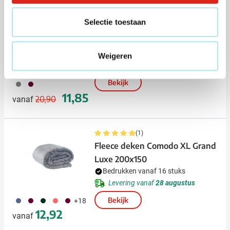
Promo
Selectie toestaan
(3)
Fleece deken Lapon
Bedrukken vanaf 10 stuks
Weigeren
Levering vanaf
14 augustus
Bekijk
003
010
Normale prijs
Speciale prijs
11,85
20,90
vanaf
(1)
Fleece deken Comodo XL Grand
Luxe 200x150
Bedrukken vanaf 16 stuks
Levering vanaf
28 augustus
042
010
484
385
034
Bekijk
+18
12,92
vanaf