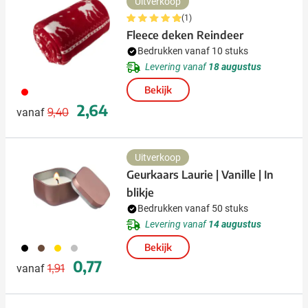
Uitverkoop
(1)
Fleece deken Reindeer
Bedrukken vanaf 10 stuks
Levering vanaf
18 augustus
Bekijk
008
Normale prijs
Speciale prijs
2,64
9,40
vanaf
Uitverkoop
Geurkaars Laurie | Vanille | In
blikje
Bedrukken vanaf 50 stuks
Levering vanaf
14 augustus
001
871
031
032
Bekijk
Normale prijs
Speciale prijs
0,77
1,91
vanaf