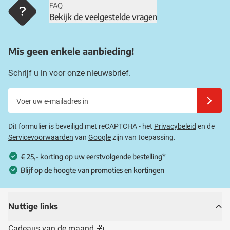
FAQ
Bekijk de veelgestelde vragen
Mis geen enkele aanbieding!
Schrijf u in voor onze nieuwsbrief.
Voer uw e-mailadres in
Schrijf u
Dit formulier is beveiligd met reCAPTCHA - het
Privacybeleid
en de
Servicevoorwaarden
van
Google
zijn van toepassing.
€ 25,- korting op uw eerstvolgende bestelling*
Blijf op de hoogte van promoties en kortingen
Nuttige links
Cadeaus van de maand 🎁