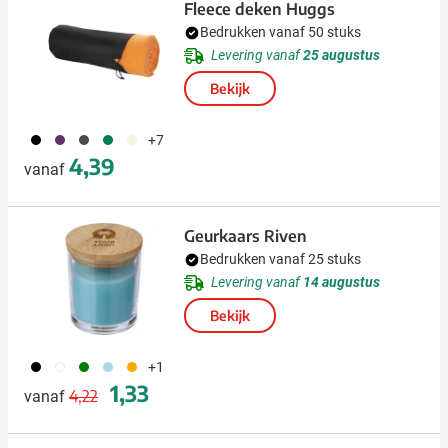
Fleece deken Huggs
Bedrukken vanaf 50 stuks
Levering vanaf
25 augustus
Bekijk
001
024
387
004
357
+7
4,39
vanaf
Geurkaars Riven
Bedrukken vanaf 25 stuks
Levering vanaf
14 augustus
Bekijk
001
002
004
018
007
+1
Normale prijs
Speciale prijs
1,33
4,22
vanaf