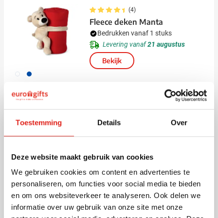
(4)
Fleece deken Manta
Bedrukken vanaf 1 stuks
Levering vanaf
21 augustus
Bekijk
002
005
7,38
vanaf
Geurkaars Eli
Toestemming
Details
Over
Bedrukken vanaf 10 stuks
Levering vanaf
14 augustus
Deze website maakt gebruik van cookies
Bekijk
We gebruiken cookies om content en advertenties te
011
personaliseren, om functies voor social media te bieden
Normale prijs
Speciale prijs
2,69
en om ons websiteverkeer te analyseren. Ook delen we
8,96
vanaf
informatie over uw gebruik van onze site met onze