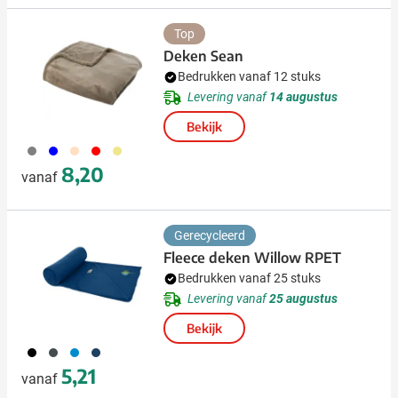
Top
Deken Sean
Bedrukken vanaf 12 stuks
Levering vanaf
14 augustus
Bekijk
003
005
357
008
273
8,20
vanaf
Gerecycleerd
Fleece deken Willow RPET
Bedrukken vanaf 25 stuks
Levering vanaf
25 augustus
Bekijk
001
387
688
536
5,21
vanaf