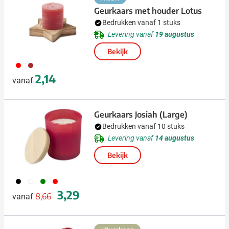
Geurkaars met houder Lotus
Bedrukken vanaf 1 stuks
Levering vanaf
19 augustus
Bekijk
008
945
2,14
vanaf
Geurkaars Josiah (Large)
Bedrukken vanaf 10 stuks
Levering vanaf
14 augustus
Bekijk
001
002
004
008
Normale prijs
Speciale prijs
3,29
8,66
vanaf