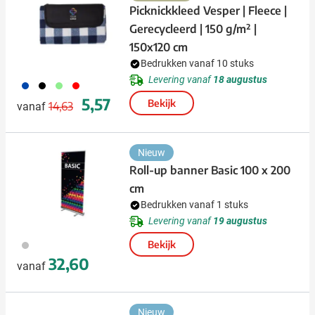
Picknickkleed Vesper | Fleece |
Gerecycleerd | 150 g/m² |
150x120 cm
Bedrukken vanaf 10 stuks
Levering vanaf
18 augustus
023
001
029
008
Normale prijs
Speciale prijs
5,57
Bekijk
14,63
vanaf
Nieuw
Roll-up banner Basic 100 x 200
cm
Bedrukken vanaf 1 stuks
Levering vanaf
19 augustus
032
Bekijk
32,60
vanaf
Nieuw