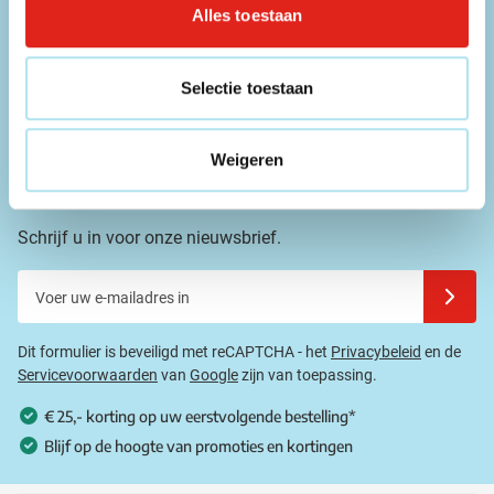
Alles toestaan
E-mailadres
info@eurogifts.be
Selectie toestaan
FAQ
Bekijk de veelgestelde vragen
Weigeren
Mis geen enkele aanbieding!
Schrijf u in voor onze nieuwsbrief.
Voer uw e-mailadres in
Schrijf u
Dit formulier is beveiligd met reCAPTCHA - het
Privacybeleid
en de
Servicevoorwaarden
van
Google
zijn van toepassing.
€ 25,- korting op uw eerstvolgende bestelling*
Blijf op de hoogte van promoties en kortingen