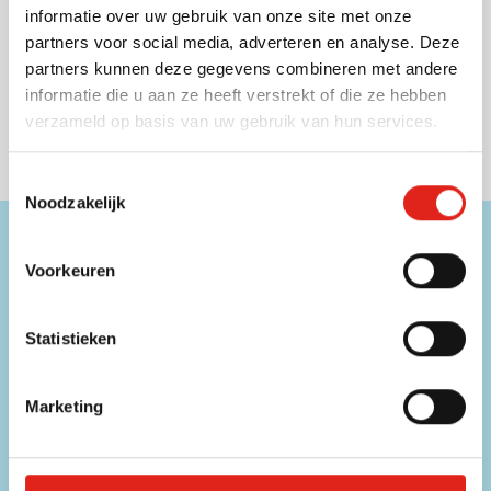
informatie over uw gebruik van onze site met onze
Levering vanaf
17 augustus
partners voor social media, adverteren en analyse. Deze
Bekijk
partners kunnen deze gegevens combineren met andere
001
307
informatie die u aan ze heeft verstrekt of die ze hebben
1,35
vanaf
verzameld op basis van uw gebruik van hun services.
Toestemmingsselectie
Noodzakelijk
Hulp nodig?
Voorkeuren
Onze medewerkers zijn beschikbaar op onderstaande
contactgegevens!
Statistieken
Telefoon
056 31 39 91
Marketing
Chat
Direct contact met een medewerker