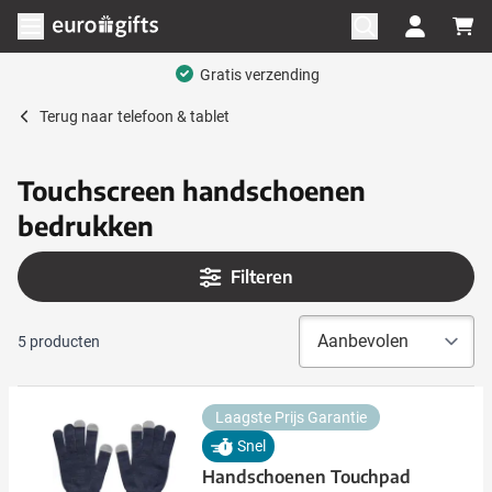
Ga naar de inhoud
Menu openen
Gratis verzending
Terug naar
telefoon & tablet
Touchscreen handschoenen
bedrukken
Filteren
5
producten
Laagste Prijs Garantie
Snel
Handschoenen Touchpad