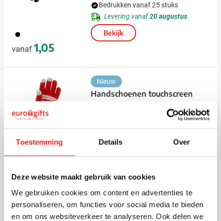
Bedrukken vanaf 25 stuks
Levering vanaf
20 augustus
Bekijk
001
1,05
vanaf
Nieuw
Handschoenen touchscreen
Kainex
Bedrukken vanaf 20 stuks
Levering vanaf
24 augustus
Toestemming
Details
Over
008
Bekijk
1,82
vanaf
Deze website maakt gebruik van cookies
We gebruiken cookies om content en advertenties te
Handschoenen TouchGlove |
personaliseren, om functies voor social media te bieden
Touchscreen | Universele maat
en om ons websiteverkeer te analyseren. Ook delen we
Bedrukken vanaf 25 stuks