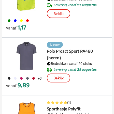
Levering vanaf
21 augustus
Bekijk
004
005
006
008
1,17
vanaf
Nieuw
Polo Proact Sport PA480
(heren)
Bedrukken vanaf 20 stuks
Levering vanaf
25 augustus
001
002
046
038
008
Bekijk
+3
9,89
vanaf
(1)
Sporthesje Polyfit