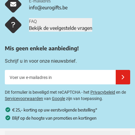
E-mailadres
info@eurogifts.be
FAQ
Bekijk de veelgestelde vragen
Mis geen enkele aanbieding!
Schrijf u in voor onze nieuwsbrief.
Voer uw e-mailadres in
Schrijf u
Dit formulier is beveiligd met reCAPTCHA - het
Privacybeleid
en de
Servicevoorwaarden
van
Google
zijn van toepassing.
€ 25,- korting op uw eerstvolgende bestelling*
Blijf op de hoogte van promoties en kortingen