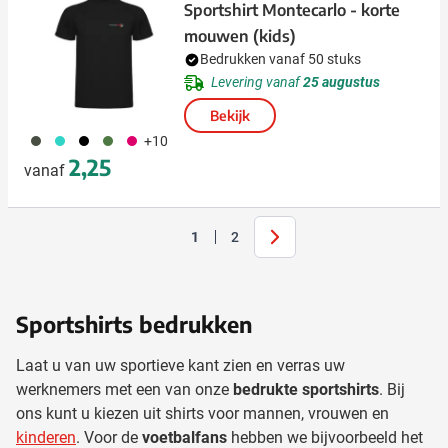
Sportshirt Montecarlo - korte
mouwen (kids)
Bedrukken vanaf 50 stuks
Levering vanaf
25 augustus
Bekijk
491
033
001
232
771
+10
2,25
vanaf
Volgende
1
2
U lees momenteel pagina
Pagina
Sportshirts bedrukken
Laat u van uw sportieve kant zien en verras uw
werknemers met een van onze
bedrukte sportshirts
. Bij
ons kunt u kiezen uit shirts voor mannen, vrouwen en
kinderen
. Voor de
voetbalfans
hebben we bijvoorbeeld het