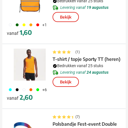
Bedrukken vanaf 25 stuks
Levering vanaf
19 augustus
Bekijk
002
004
006
007
008
+1
1,60
vanaf
(1)
T-shirt / topje Sporty TT (heren)
Bedrukken vanaf 25 stuks
Levering vanaf
24 augustus
Bekijk
166
001
002
367
368
+6
2,60
vanaf
(7)
Polsbandje Fest-event Double