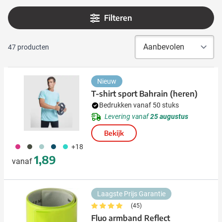
Filteren
47
producten
Nieuw
T-shirt sport Bahrain (heren)
Bedrukken vanaf 50 stuks
Levering vanaf
25 augustus
Bekijk
490
491
020
341
033
+18
1,89
vanaf
Laagste Prijs Garantie
(45)
Fluo armband Reflect