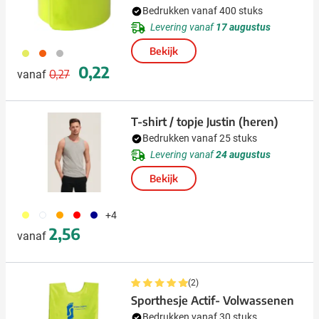
Bedrukken vanaf 400 stuks
Levering vanaf
17 augustus
Bekijk
006
007
032
Normale prijs
Speciale prijs
0,22
0,27
vanaf
T-shirt / topje Justin (heren)
Bedrukken vanaf 25 stuks
Levering vanaf
24 augustus
Bekijk
167
002
007
008
538
+4
2,56
vanaf
(2)
Sporthesje Actif- Volwassenen
Bedrukken vanaf 30 stuks