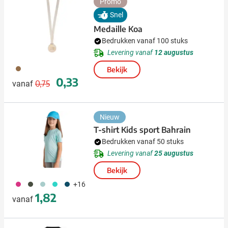
Promo
Snel
Medaille Koa
Bedrukken vanaf 100 stuks
Levering vanaf
12 augustus
011
Bekijk
Normale prijs
Speciale prijs
0,33
0,75
vanaf
Nieuw
T-shirt Kids sport Bahrain
Bedrukken vanaf 50 stuks
Levering vanaf
25 augustus
Bekijk
490
491
020
033
341
+16
1,82
vanaf