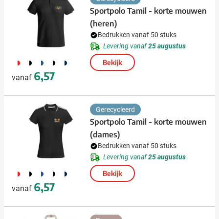
Sportpolo Tamil - korte mouwen
(heren)
Bedrukken vanaf 50 stuks
Levering vanaf
25 augustus
048
169
951
040
482
Bekijk
6,57
vanaf
Gerecycleerd
Sportpolo Tamil - korte mouwen
(dames)
Bedrukken vanaf 50 stuks
Levering vanaf
25 augustus
048
169
951
040
482
Bekijk
6,57
vanaf