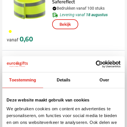
Safereflect
Bedrukken vanaf 100 stuks
Levering vanaf
18 augustus
Bekijk
006
0,60
vanaf
Sportshirt SP Run 140 g/m²
(heren)
Bedrukken vanaf 10 stuks
Levering vanaf
19 augustus
Toestemming
Details
Over
Bekijk
490
020
033
001
134
+16
Deze website maakt gebruik van cookies
2,69
vanaf
We gebruiken cookies om content en advertenties te
personaliseren, om functies voor social media te bieden
en om ons websiteverkeer te analyseren. Ook delen we
Polo kids Star