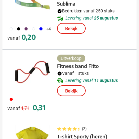
Sublima
Bedrukken vanaf 250 stuks
Levering vanaf
25 augustus
452
001
024
002
487
Bekijk
+4
0,20
vanaf
Uitverkoop
Fitness band Fitto
Vanaf 1 stuks
Levering vanaf
11 augustus
Bekijk
008
Normale prijs
Speciale prijs
0,31
1,71
vanaf
(2)
T-shirt Sporty (heren)