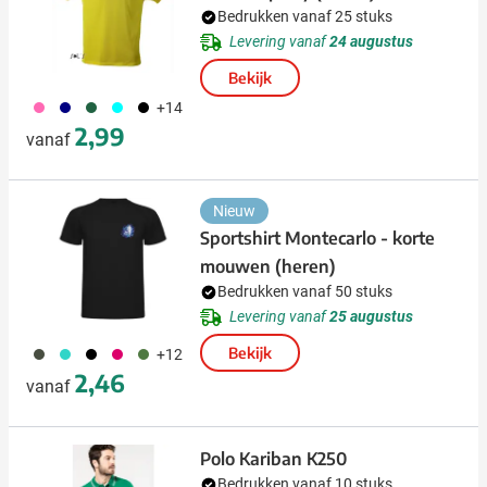
Bedrukken vanaf 25 stuks
Levering vanaf
24 augustus
Bekijk
490
492
374
166
001
+14
2,99
vanaf
Nieuw
Sportshirt Montecarlo - korte
mouwen (heren)
Bedrukken vanaf 50 stuks
Levering vanaf
25 augustus
491
033
001
771
232
Bekijk
+12
2,46
vanaf
Polo Kariban K250
Bedrukken vanaf 10 stuks