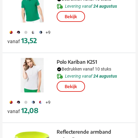
Levering vanaf
24 augustus
Bekijk
083
482
495
981
321
+9
13,52
vanaf
Polo Kariban K251
Bedrukken vanaf 10 stuks
Levering vanaf
24 augustus
Bekijk
083
482
495
321
178
+9
12,08
vanaf
Reflecterende armband