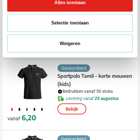
Alles toestaan
Bedrukken vanaf 50 stuks
Levering vanaf
25 augustus
Bekijk
Selectie toestaan
033
001
232
002
367
+6
Weigeren
4,36
vanaf
Gerecycleerd
Sportpolo Tamil - korte mouwen
(kids)
Bedrukken vanaf 50 stuks
Levering vanaf
25 augustus
048
169
951
040
482
Bekijk
6,20
vanaf
Gerecycleerd