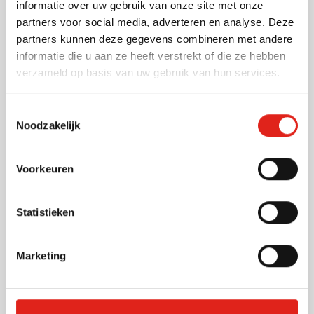
informatie over uw gebruik van onze site met onze
Bedrukken vanaf 50 stuks
partners voor social media, adverteren en analyse. Deze
Levering vanaf
25 augustus
partners kunnen deze gegevens combineren met andere
Bekijk
informatie die u aan ze heeft verstrekt of die ze hebben
verzameld op basis van uw gebruik van hun services.
660
001
002
006
536
+3
4,60
vanaf
Toestemmingsselectie
Noodzakelijk
Nieuw
Polo sport Monzha (heren)
Voorkeuren
Bedrukken vanaf 50 stuks
Levering vanaf
25 augustus
Statistieken
Bekijk
033
232
001
002
367
+6
Marketing
4,36
vanaf
Polo sport Monzha (dames)