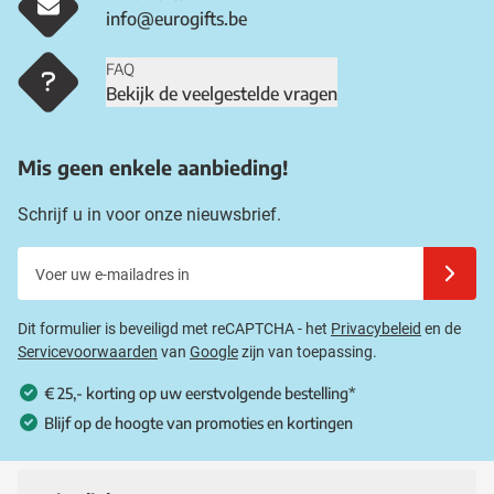
info@eurogifts.be
FAQ
Bekijk de veelgestelde vragen
Mis geen enkele aanbieding!
Schrijf u in voor onze nieuwsbrief.
Voer uw e-mailadres in
Schrijf u
Dit formulier is beveiligd met reCAPTCHA - het
Privacybeleid
en de
Servicevoorwaarden
van
Google
zijn van toepassing.
€ 25,- korting op uw eerstvolgende bestelling*
Blijf op de hoogte van promoties en kortingen