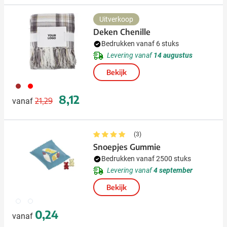
Uitverkoop
Deken Chenille
Bedrukken vanaf 6 stuks
Levering vanaf
14 augustus
Bekijk
011
008
Normale prijs
Speciale prijs
8,12
21,29
vanaf
(3)
Snoepjes Gummie
Bedrukken vanaf 2500 stuks
Levering vanaf
4 september
Bekijk
970
002
0,24
vanaf