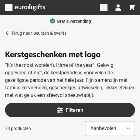
Ga naar de inhoud
Menu openen
Mega assortiment
Terug naar
beurzen & events
Kerstgeschenken met logo
“It’s the most wonderful time of the year”. Gelovig
opgevoed of niet, de kerstperiode is voor velen de
gezelligste periode van het hele jaar. Fijn samenzijn met
familie en vrienden, geschenkjes uitwisselen, lekker eten en
met wat geluk een sfeervol sneeuwtapijt.
Filteren
73
producten