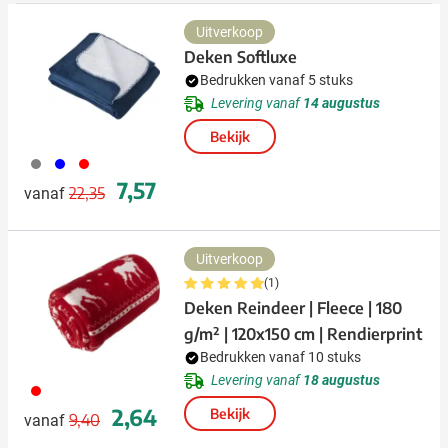
Uitverkoop
Deken Softluxe
Bedrukken vanaf 5 stuks
Levering vanaf
14 augustus
Bekijk
003
005
008
Normale prijs
Speciale prijs
7,57
22,35
vanaf
Uitverkoop
(1)
Deken Reindeer | Fleece | 180
g/m² | 120x150 cm | Rendierprint
Bedrukken vanaf 10 stuks
Levering vanaf
18 augustus
008
Normale prijs
Speciale prijs
2,64
Bekijk
9,40
vanaf