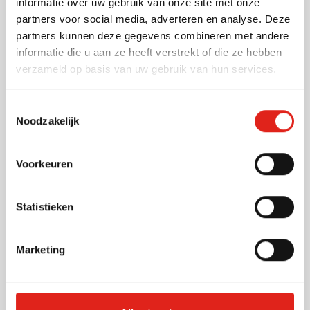
informatie over uw gebruik van onze site met onze
20,13
vanaf
partners voor social media, adverteren en analyse. Deze
partners kunnen deze gegevens combineren met andere
informatie die u aan ze heeft verstrekt of die ze hebben
Geschenkset Rituals Jing Small
verzameld op basis van uw gebruik van hun services.
Vanaf 30 stuks
Levering vanaf
14 augustus
Toestemmingsselectie
Bekijk
Noodzakelijk
060
20,13
Voorkeuren
vanaf
Statistieken
Nieuw
Gebreide rendiermuts
Bedrukken vanaf 25 stuks
Marketing
Levering vanaf
25 augustus
Bekijk
008