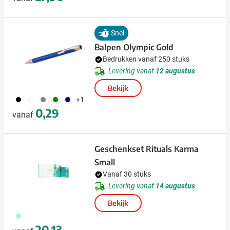
Snel
Balpen Olympic Gold
Bedrukken vanaf 250 stuks
Levering vanaf
12 augustus
Bekijk
001
002
003
004
536
+1
0,29
vanaf
Geschenkset Rituals Karma
Small
Vanaf 30 stuks
Levering vanaf
14 augustus
Bekijk
020
20,13