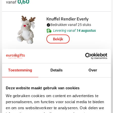
0,60
vanaf
Knuffel Rendier Everly
Bedrukken vanaf 25 stuks
Levering vanaf
14 augustus
Bekijk
009
3,95
vanaf
Toestemming
Details
Over
Geschenkset Rituals Hammam
Small
Deze website maakt gebruik van cookies
Vanaf 30 stuks
Levering vanaf
14 augustus
We gebruiken cookies om content en advertenties te
personaliseren, om functies voor social media te bieden
Bekijk
en om ons websiteverkeer te analyseren. Ook delen we
018