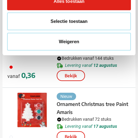
Alles toestaan
2,80
vanaf
Selectie toestaan
Snel
(13)
Weigeren
Kerstmuts Santa | Vilt | Met
pompon
Bedrukken vanaf 144 stuks
Levering vanaf
12 augustus
008
0,36
Bekijk
vanaf
Nieuw
Ornament Christmas tree Paint
Amaris
Bedrukken vanaf 72 stuks
Levering vanaf
17 augustus
009
Bekijk