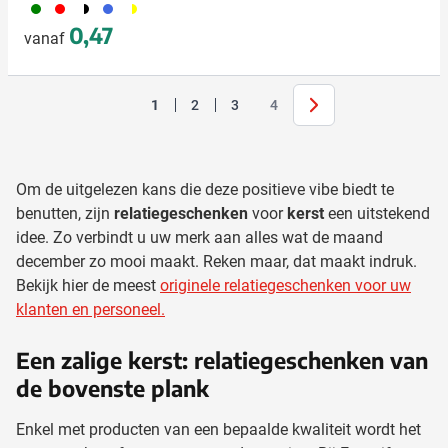
004
008
040
948
096
0,47
vanaf
Volgende
1
2
3
4
U lees momenteel pagina
Pagina
Pagina
Pagina
Om de uitgelezen kans die deze positieve vibe biedt te
benutten, zijn
relatiegeschenken
voor
kerst
een uitstekend
idee. Zo verbindt u uw merk aan alles wat de maand
december zo mooi maakt. Reken maar, dat maakt indruk.
Bekijk hier de meest
originele relatiegeschenken voor uw
klanten en personeel.
Een zalige kerst: relatiegeschenken van
de bovenste plank
Enkel met producten van een bepaalde kwaliteit wordt het