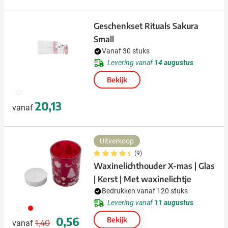
Geschenkset Rituals Sakura
Small
Vanaf 30 stuks
Levering vanaf
14 augustus
Bekijk
002
20,13
vanaf
Uitverkoop
(9)
Waxinelichthouder X-mas | Glas
| Kerst | Met waxinelichtje
Bedrukken vanaf 120 stuks
Levering vanaf
11 augustus
002
008
Normale prijs
Speciale prijs
0,56
Bekijk
1,40
vanaf