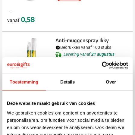
002
0,58
vanaf
Anti-muggenspray Ikky
Bedrukken vanaf 100 stuks
Levering vanaf
21 augustus
Bekijk
970
Toestemming
Details
Over
1,40
vanaf
Deze website maakt gebruik van cookies
Ethanol vrij
We gebruiken cookies om content en advertenties te
Hand reinigingsspray
personaliseren, om functies voor social media te bieden
Creditclean
en om ons websiteverkeer te analyseren. Ook delen we
Bedrukken vanaf 240 stuks
informatie over uw gebruik van onze site met onze