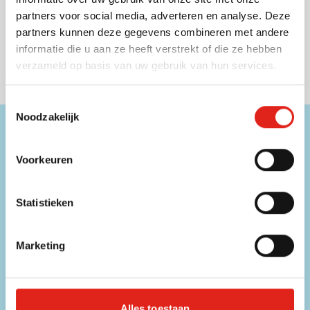
Levering vanaf
9 oktober
partners voor social media, adverteren en analyse. Deze
021
Bekijk
partners kunnen deze gegevens combineren met andere
0,70
informatie die u aan ze heeft verstrekt of die ze hebben
vanaf
verzameld op basis van uw gebruik van hun services.
Toestemmingsselectie
Noodzakelijk
Hulp nodig?
Onze medewerkers zijn beschikbaar op onderstaande
Voorkeuren
contactgegevens!
Statistieken
Telefoon
056 31 39 91
Marketing
Chat
Direct contact met een medewerker
E-mailadres
Alles toestaan