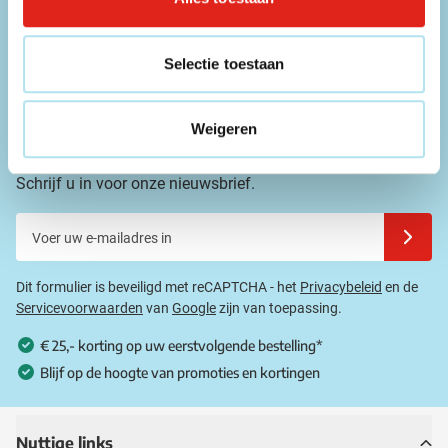
info@eurogifts.be
FAQ
Selectie toestaan
Bekijk de veelgestelde vragen
Weigeren
Mis geen enkele aanbieding!
Schrijf u in voor onze nieuwsbrief.
Voer uw e-mailadres in
Schrijf u
Dit formulier is beveiligd met reCAPTCHA - het
Privacybeleid
en de
Servicevoorwaarden
van
Google
zijn van toepassing.
€ 25,- korting op uw eerstvolgende bestelling*
Blijf op de hoogte van promoties en kortingen
Nuttige links