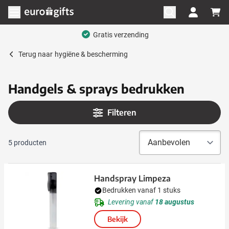
Ga naar de inhoud
Menu openen
Gratis verzending
Terug naar
hygiëne & bescherming
Handgels & sprays bedrukken
Filteren
5
producten
Handspray Limpeza
Bedrukken vanaf 1 stuks
Levering vanaf
18 augustus
Bekijk