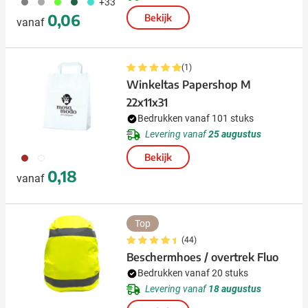
908
491
153
374
033
+33
0,06
Bekijk
vanaf
(1)
Winkeltas Papershop M
22x11x31
Bedrukken vanaf 101 stuks
Levering vanaf
25 augustus
011
002
Bekijk
0,18
vanaf
Top
(44)
Beschermhoes / overtrek Fluo
Bedrukken vanaf 20 stuks
Levering vanaf
18 augustus