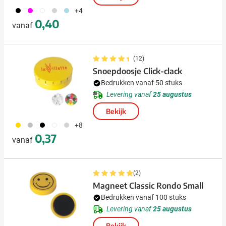
001
046
002
027
018
+4
0,40
vanaf
(12)
Snoepdoosje Click-clack
Bedrukken vanaf 50 stuks
Levering vanaf
25 augustus
Bekijk
031
032
001
002
027
+8
0,37
vanaf
(2)
Magneet Classic Rondo Small
Bedrukken vanaf 100 stuks
Levering vanaf
25 augustus
Bekijk