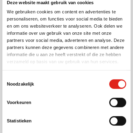
Bekijk
Deze website maakt gebruik van cookies
002
We gebruiken cookies om content en advertenties te
0,38
vanaf
personaliseren, om functies voor social media te bieden
en om ons websiteverkeer te analyseren. Ook delen we
informatie over uw gebruik van onze site met onze
(3)
partners voor social media, adverteren en analyse. Deze
Mintdoosje Recto Mini
partners kunnen deze gegevens combineren met andere
Bedrukken vanaf 50 stuks
informatie die u aan ze heeft verstrekt of die ze hebben
Levering vanaf
25 augustus
verzameld op basis van uw gebruik van hun services.
Bekijk
001
002
871
027
017
+7
Toestemmingsselectie
0,42
Noodzakelijk
vanaf
Voorkeuren
(4)
Magneet Yakari
Bedrukken vanaf 11 stuks
Statistieken
Levering vanaf
24 augustus