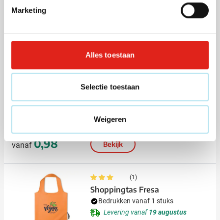
Bekijk
Marketing
046
002
004
005
006
+2
0,65
vanaf
Alles toestaan
Snel
(1)
Selectie toestaan
Draagtas Portas | 10,5 L | Katoen
| Lange hengsels
Bedrukken vanaf 125 stuks
Weigeren
Levering vanaf
12 augustus
001
002
005
006
008
0,98
Bekijk
vanaf
(1)
Shoppingtas Fresa
Bedrukken vanaf 1 stuks
Levering vanaf
19 augustus