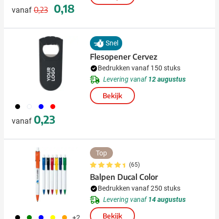
Normale prijs
Speciale prijs
0,18
0,23
vanaf
Snel
Flesopener Cervez
Bedrukken vanaf 150 stuks
Levering vanaf
12 augustus
Bekijk
001
002
005
008
0,23
vanaf
Top
(65)
Balpen Ducal Color
Bedrukken vanaf 250 stuks
Levering vanaf
14 augustus
Bekijk
001
004
005
006
007
+2