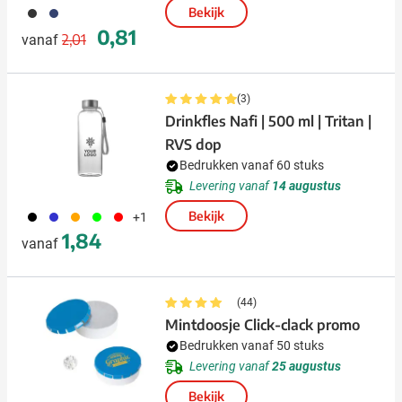
001
005
Bekijk
Normale prijs
Speciale prijs
0,81
2,01
vanaf
(3)
Drinkfles Nafi | 500 ml | Tritan |
RVS dop
Bedrukken vanaf 60 stuks
Levering vanaf
14 augustus
001
023
007
019
008
Bekijk
+1
1,84
vanaf
(44)
Mintdoosje Click-clack promo
Bedrukken vanaf 50 stuks
Levering vanaf
25 augustus
Bekijk