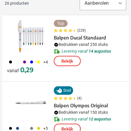
26
producten
Top
(228)
Balpen Ducal Standaard
Bedrukken vanaf 250 stuks
Levering vanaf
14 augustus
Bekijk
001
002
024
005
006
+4
0,29
vanaf
Snel
(4)
Balpen Olympos Original
Bedrukken vanaf 150 stuks
Levering vanaf
12 augustus
001
023
002
003
006
+5
Bekijk