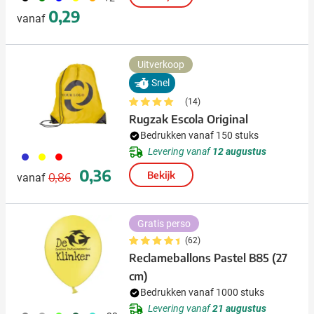
0,29
vanaf
Uitverkoop
Snel
(14)
Rugzak Escola Original
Bedrukken vanaf 150 stuks
Levering vanaf
12 augustus
023
006
008
Normale prijs
Speciale prijs
0,36
Bekijk
0,86
vanaf
Gratis perso
(62)
Reclameballons Pastel B85 (27
cm)
Bedrukken vanaf 1000 stuks
Levering vanaf
21 augustus