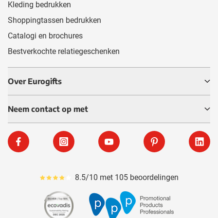
Kleding bedrukken
Shoppingtassen bedrukken
Catalogi en brochures
Bestverkochte relatiegeschenken
Over Eurogifts
Neem contact op met
Facebook
Instagram
YouTube
Pinterest
Linke
8.5/10 met 105 beoordelingen
Gemiddeld reviewpercentage is 85