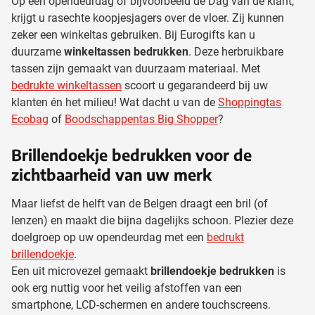
Op een opendeurdag of bijvoorbeeld de Dag van de klant,
krijgt u rasechte koopjesjagers over de vloer. Zij kunnen
zeker een winkeltas gebruiken. Bij Eurogifts kan u
duurzame
winkeltassen bedrukken
. Deze herbruikbare
tassen zijn gemaakt van duurzaam materiaal. Met
bedrukte winkeltassen
scoort u gegarandeerd bij uw
klanten én het milieu! Wat dacht u van de
Shoppingtas
Ecobag
of
Boodschappentas Big Shopper
?
Brillendoekje bedrukken voor de
zichtbaarheid van uw merk
Maar liefst de helft van de Belgen draagt een bril (of
lenzen) en maakt die bijna dagelijks schoon. Plezier deze
doelgroep op uw opendeurdag met een
bedrukt
brillendoekje
.
Een uit microvezel gemaakt
brillendoekje bedrukken
is
ook erg nuttig voor het veilig afstoffen van een
smartphone, LCD-schermen en andere touchscreens.