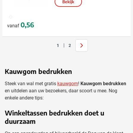
Bekijk
002
0,56
vanaf
Volgende
1
2
U lees momenteel pagina
Pagina
Kauwgom bedrukken
Steek van wal met gratis
kauwgom
!
Kauwgom bedrukken
en uitdelen aan uw bezoekers, daar scoort u mee. Nog
enkele andere tips:
Winkeltassen bedrukken doet u
duurzaam