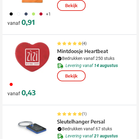
Bekijk
001
002
005
019
008
+1
0,91
vanaf
(4)
Mintdoosje Heartbeat
Bedrukken vanaf 250 stuks
Levering vanaf
14 augustus
Bekijk
008
0,43
vanaf
(1)
Sleutelhanger Persal
Bedrukken vanaf 67 stuks
Levering vanaf
21 augustus