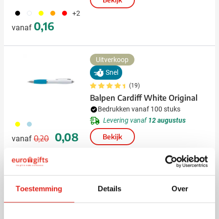
001
002
006
007
008
+2
0,16
vanaf
Uitverkoop
Snel
(19)
Balpen Cardiff White Original
Bedrukken vanaf 100 stuks
Levering vanaf
12 augustus
006
018
Normale prijs
Speciale prijs
0,08
Bekijk
0,20
vanaf
(2)
Mintdoosje Promoclick
Toestemming
Details
Over
Bedrukken vanaf 500 stuks
Levering vanaf
21 augustus