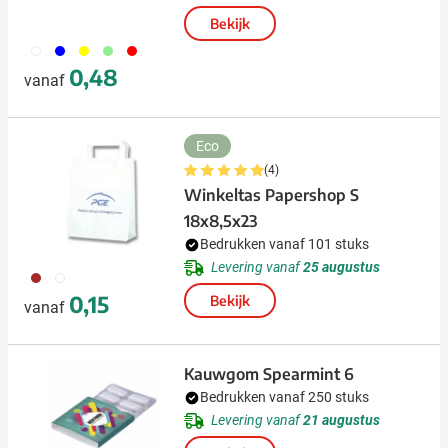
Bekijk
002
005
006
029
008
0,48
vanaf
Eco
(4)
Winkeltas Papershop S
18x8,5x23
Bedrukken vanaf 101 stuks
Levering vanaf
25 augustus
011
002
0,15
Bekijk
vanaf
Kauwgom Spearmint 6
Bedrukken vanaf 250 stuks
Levering vanaf
21 augustus