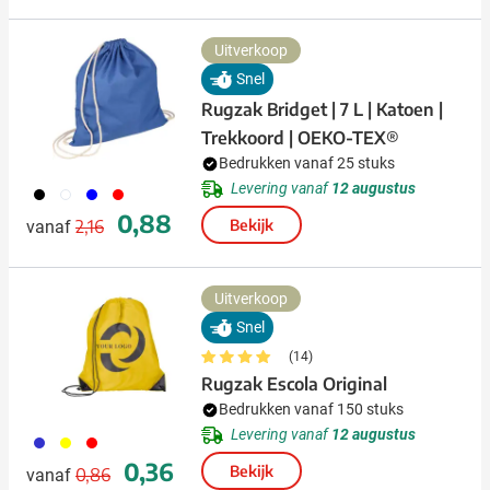
Uitverkoop
Snel
Rugzak Bridget | 7 L | Katoen |
Trekkoord | OEKO-TEX®
Bedrukken vanaf 25 stuks
Levering vanaf
12 augustus
001
002
005
008
Normale prijs
Speciale prijs
0,88
2,16
Bekijk
vanaf
Uitverkoop
Snel
(14)
Rugzak Escola Original
Bedrukken vanaf 150 stuks
Levering vanaf
12 augustus
023
006
008
Normale prijs
Speciale prijs
0,36
Bekijk
0,86
vanaf