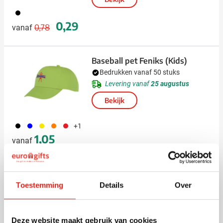
001
Normale prijs
Speciale prijs
0,29
0,78
vanaf
Baseball pet Feniks (Kids)
Bedrukken vanaf 50 stuks
Levering vanaf
25 augustus
Bekijk
001
005
006
007
008
+1
1,05
vanaf
(11)
Toestemming
Details
Over
Veiligheidshesje Reflecto |
Kinderen | One size
Bedrukken vanaf 50 stuks
Deze website maakt gebruik van cookies
Levering vanaf
18 augustus