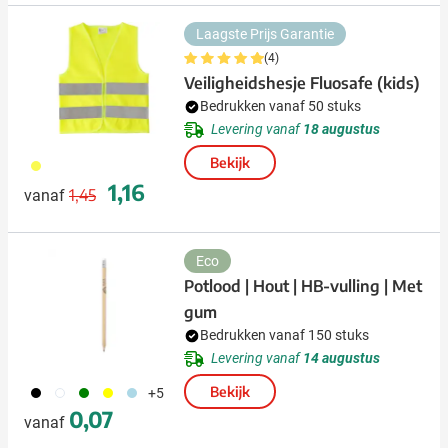
Laagste Prijs Garantie
(4)
Veiligheidshesje Fluosafe (kids)
Bedrukken vanaf 50 stuks
Levering vanaf
18 augustus
Bekijk
006
Normale prijs
Speciale prijs
1,16
1,45
vanaf
Eco
Potlood | Hout | HB-vulling | Met
gum
Bedrukken vanaf 150 stuks
Levering vanaf
14 augustus
001
002
004
006
018
Bekijk
+5
0,07
vanaf