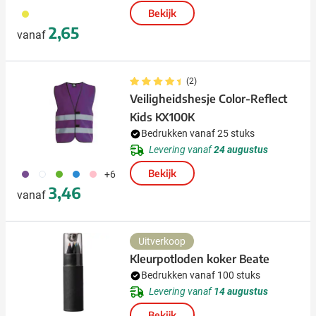
416
Bekijk
2,65
vanaf
(2)
Veiligheidshesje Color-Reflect
Kids KX100K
Bedrukken vanaf 25 stuks
Levering vanaf
24 augustus
354
002
004
005
017
Bekijk
+6
3,46
vanaf
Uitverkoop
Kleurpotloden koker Beate
Bedrukken vanaf 100 stuks
Levering vanaf
14 augustus
Bekijk