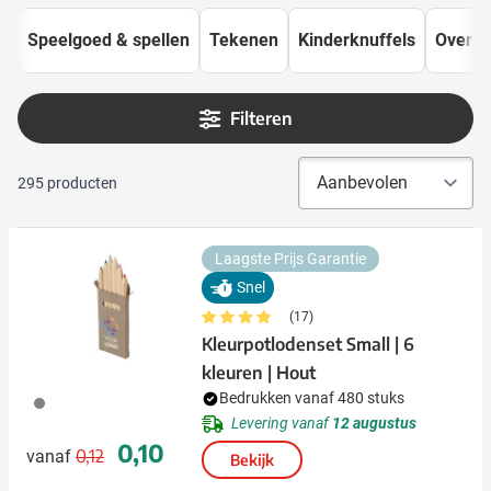
Speelgoed & spellen
Tekenen
Kinderknuffels
Overig
Filteren
295
producten
Laagste Prijs Garantie
Snel
(17)
Kleurpotlodenset Small | 6
kleuren | Hout
Bedrukken vanaf 480 stuks
003
Levering vanaf
12 augustus
Normale prijs
Speciale prijs
0,10
0,12
vanaf
Bekijk