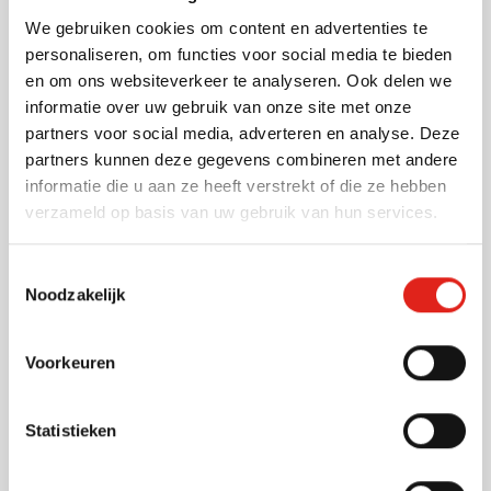
We gebruiken cookies om content en advertenties te
006
Bekijk
personaliseren, om functies voor social media te bieden
1,67
vanaf
en om ons websiteverkeer te analyseren. Ook delen we
informatie over uw gebruik van onze site met onze
partners voor social media, adverteren en analyse. Deze
Baseball pet Trucker kids
partners kunnen deze gegevens combineren met andere
Bedrukken vanaf 25 stuks
informatie die u aan ze heeft verstrekt of die ze hebben
Levering vanaf
19 augustus
verzameld op basis van uw gebruik van hun services.
Bekijk
Toestemmingsselectie
044
048
951
040
294
Noodzakelijk
2,00
vanaf
Voorkeuren
Uitverkoop
Rugzak Ansel | 6 L |
Statistieken
Gerecycleerd | Trekkoord |
Voorvak | Kurken detail