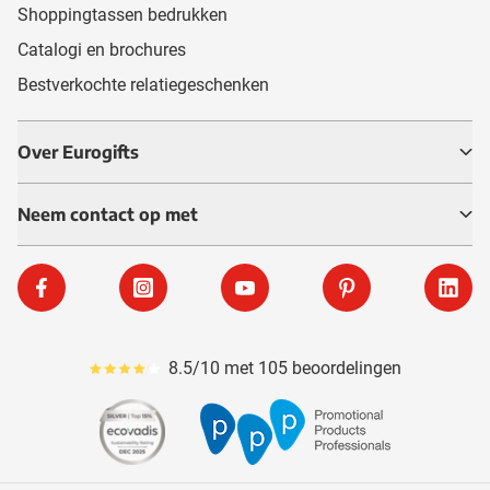
Shoppingtassen bedrukken
Catalogi en brochures
Bestverkochte relatiegeschenken
Over Eurogifts
Neem contact op met
Facebook
Instagram
YouTube
Pinterest
Linke
8.5/10 met 105 beoordelingen
Gemiddeld reviewpercentage is 85