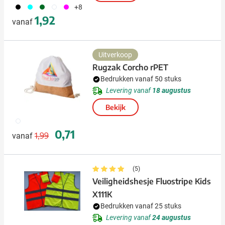
001
166
134
002
046
+8
1,92
vanaf
Uitverkoop
Rugzak Corcho rPET
Bedrukken vanaf 50 stuks
Levering vanaf
18 augustus
Bekijk
002
Normale prijs
Speciale prijs
0,71
1,99
vanaf
(5)
Veiligheidshesje Fluostripe Kids
X111K
Bedrukken vanaf 25 stuks
Levering vanaf
24 augustus