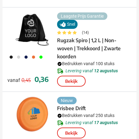
Laagste Prijs Garantie
Snel
(14)
Rugzak Spiro | 1,2 L | Non-
woven | Trekkoord | Zwarte
koorden
001
002
005
007
019
Bedrukken vanaf 100 stuks
Levering vanaf
12 augustus
Normale prijs
Speciale prijs
0,36
0,45
vanaf
Bekijk
Nieuw
Frisbee Drift
Bedrukken vanaf 250 stuks
Levering vanaf
17 augustus
Bekijk