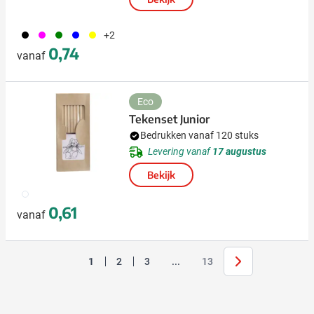
001
046
004
005
006
+2
0,74
vanaf
Eco
Tekenset Junior
Bedrukken vanaf 120 stuks
Levering vanaf
17 augustus
Bekijk
009
0,61
vanaf
Volgende
Jump forward
1
2
3
...
13
U lees momenteel pagina
Pagina
Pagina
Pagina