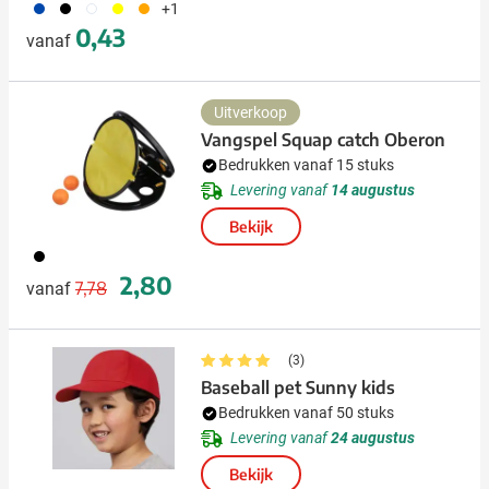
023
001
002
006
007
+1
0,43
vanaf
Uitverkoop
Vangspel Squap catch Oberon
Bedrukken vanaf 15 stuks
Levering vanaf
14 augustus
Bekijk
001
Normale prijs
Speciale prijs
2,80
7,78
vanaf
(3)
Baseball pet Sunny kids
Bedrukken vanaf 50 stuks
Levering vanaf
24 augustus
Bekijk