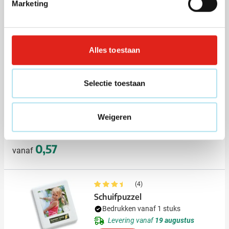
Marketing
Bedrukken vanaf 25 stuks
Levering vanaf
18 augustus
013
Normale prijs
Speciale prijs
1,08
Bekijk
3,69
vanaf
Alles toestaan
Zonnebril Spike kids
Bedrukken vanaf 13 stuks
Selectie toestaan
Levering vanaf
24 augustus
Bekijk
Weigeren
002
005
006
008
0,57
vanaf
(4)
Schuifpuzzel
Bedrukken vanaf 1 stuks
Levering vanaf
19 augustus