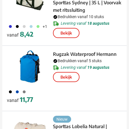
Sporttas Sydney | 35 L | Voorvak
met ritssluiting
Bedrukken vanaf 10 stuks
Levering vanaf
18 augustus
023
001
027
018
029
+1
8,42
Bekijk
vanaf
Rugzak Waterproof Hermann
Bedrukken vanaf 5 stuks
Levering vanaf
19 augustus
Bekijk
001
023
003
11,77
vanaf
Nieuw
Sporttas Lobelia Natural |