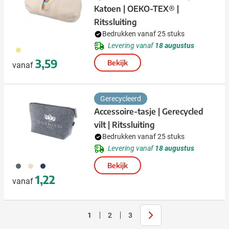
Katoen | OEKO-TEX® |
Ritssluiting
Bedrukken vanaf 25 stuks
Levering vanaf
18 augustus
013
3,59
Bekijk
vanaf
Gerecycleerd
Accessoire-tasje | Gerecycled
vilt | Ritssluiting
Bedrukken vanaf 25 stuks
Levering vanaf
18 augustus
003
357
307
Bekijk
1,22
vanaf
Volgende
1
2
3
U lees momenteel pagina
Pagina
Pagina