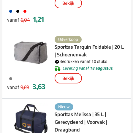
Bekijk
023
001
008
Normale prijs
Speciale prijs
1,21
6,04
vanaf
Uitverkoop
Sporttas Tarquin Foldable | 20 L
| Schoenenvak
Bedrukken vanaf 10 stuks
Levering vanaf
18 augustus
003
Bekijk
Normale prijs
Speciale prijs
3,63
9,69
vanaf
Nieuw
Sporttas Melissa | 35 L |
Gerecycleerd | Voorvak |
Draagband