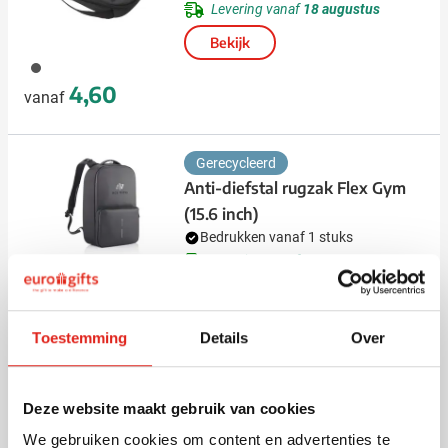
Levering vanaf
18 augustus
Bekijk
387
4,60
vanaf
Gerecycleerd
Anti-diefstal rugzak Flex Gym
(15.6 inch)
Bedrukken vanaf 1 stuks
Levering vanaf
19 augustus
208
Bekijk
61,07
vanaf
Toestemming
Details
Over
Uitverkoop
Deze website maakt gebruik van cookies
Trolley Compact Carre 18 inch
Bedrukken vanaf 1 stuks
We gebruiken cookies om content en advertenties te