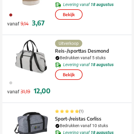
Levering vanaf
18 augustus
011
Bekijk
Normale prijs
Speciale prijs
3,67
9,14
vanaf
Uitverkoop
Reis-/sporttas Desmond
Bedrukken vanaf 5 stuks
Levering vanaf
18 augustus
Bekijk
027
Normale prijs
Speciale prijs
12,00
31,19
vanaf
(1)
Sport-/reistas Corliss
Bedrukken vanaf 10 stuks
Levering vanaf
18 augustus