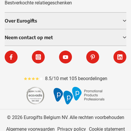
Bestverkochte relatiegeschenken
Over Eurogifts
Neem contact op met
Facebook
Instagram
YouTube
Pinterest
Linke
8.5/10 met 105 beoordelingen
Gemiddeld reviewpercentage is 85
© 2026 Eurogifts Belgium NV. Alle rechten voorbehouden
Algemene voorwaarden
Privacy policy
Cookie statement