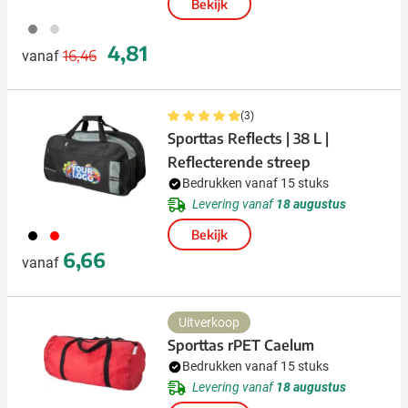
Bekijk
003
027
Normale prijs
Speciale prijs
4,81
16,46
vanaf
(3)
Sporttas Reflects | 38 L |
Reflecterende streep
Bedrukken vanaf 15 stuks
Levering vanaf
18 augustus
001
008
Bekijk
6,66
vanaf
Uitverkoop
Sporttas rPET Caelum
Bedrukken vanaf 15 stuks
Levering vanaf
18 augustus