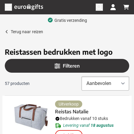
Ga naar de inhoud
Menu openen
Terug naar
reizen
Reistassen bedrukken met logo
Filteren
57
producten
Uitverkoop
Reistas Natalie
Bedrukken vanaf 10 stuks
Levering vanaf
18 augustus