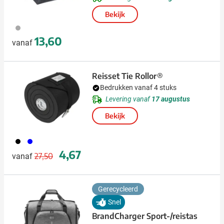
Bekijk
491
13,60
vanaf
Reisset Tie Rollor®
Bedrukken vanaf 4 stuks
Levering vanaf
17 augustus
Bekijk
001
005
Normale prijs
Speciale prijs
4,67
27,50
vanaf
Gerecycleerd
Snel
BrandCharger Sport-/reistas