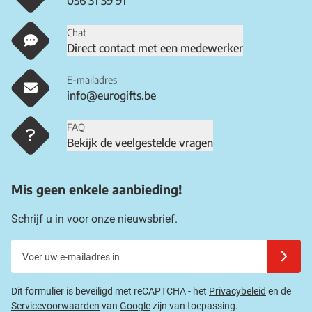
056 31 39 91
Chat
Direct contact met een medewerker
E-mailadres
info@eurogifts.be
FAQ
Bekijk de veelgestelde vragen
Mis geen enkele aanbieding!
Schrijf u in voor onze nieuwsbrief.
Voer uw e-mailadres in
Schrijf u
Dit formulier is beveiligd met reCAPTCHA - het
Privacybeleid
en de
Servicevoorwaarden
van
Google
zijn van toepassing.