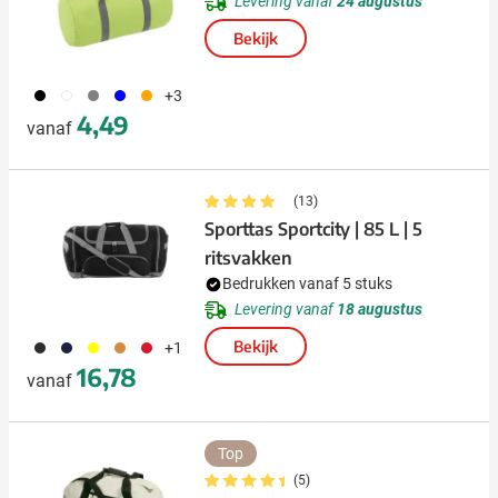
Levering vanaf
24 augustus
Bekijk
001
002
003
005
007
+3
4,49
vanaf
(13)
Sporttas Sportcity | 85 L | 5
ritsvakken
Bedrukken vanaf 5 stuks
Levering vanaf
18 augustus
001
005
006
007
008
Bekijk
+1
16,78
vanaf
Top
(5)