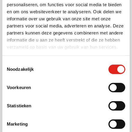
Levering vanaf
31 augustus
personaliseren, om functies voor social media te bieden
en om ons websiteverkeer te analyseren. Ook delen we
Bekijk
informatie over uw gebruik van onze site met onze
001
partners voor social media, adverteren en analyse. Deze
22,08
vanaf
partners kunnen deze gegevens combineren met andere
informatie die u aan ze heeft verstrekt of die ze hebben
verzameld op basis van uw gebruik van hun services.
Gerecycleerd
Sporttas Golduck
Toestemmingsselectie
Bedrukken vanaf 6 stuks
Noodzakelijk
Levering vanaf
21 augustus
Bekijk
Voorkeuren
001
311
005
008
5,96
vanaf
Statistieken
Nieuw
Sporttas Musa | 30 L |
Marketing
Gerecycleerd | Ritssluiting |