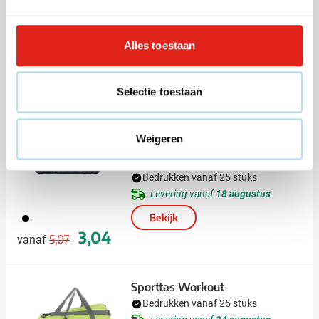
Lange hengsels
Bedrukken vanaf 20 stuks
Alles toestaan
Levering vanaf
18 augustus
357
005
5,74
Bekijk
vanaf
Selectie toestaan
Promo
Weigeren
Kabeltas Tech Johnny | Roll-top |
Gespsluiting
Bedrukken vanaf 25 stuks
Levering vanaf
18 augustus
001
Bekijk
Normale prijs
Speciale prijs
3,04
5,07
vanaf
Sporttas Workout
Bedrukken vanaf 25 stuks