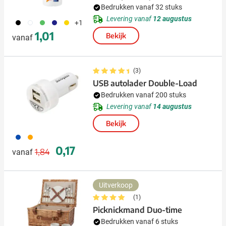
Bedrukken vanaf 32 stuks
Levering vanaf
12 augustus
001
002
004
005
006
+1
1,01
Bekijk
vanaf
(3)
USB autolader Double-Load
Bedrukken vanaf 200 stuks
Levering vanaf
14 augustus
Bekijk
023
007
Normale prijs
Speciale prijs
0,17
1,84
vanaf
Uitverkoop
(1)
Picknickmand Duo-time
Bedrukken vanaf 6 stuks