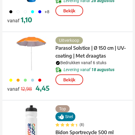
Levering vanaf
28 augustus
Bekijk
001
002
970
533
005
+8
1,10
vanaf
Uitverkoop
Parasol Solstice | Ø 150 cm | UV-
coating | Met draagtas
Bedrukken vanaf 6 stuks
Levering vanaf
18 augustus
006
007
029
018
008
Bekijk
Normale prijs
Speciale prijs
4,45
12,98
vanaf
Top
Snel
(8)
Bidon Sportrecycle 500 ml