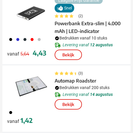
Laagste Prijs Garantie
Snel
(2)
Powerbank Extra-slim | 4.000
mAh | LED-indicator
Bedrukken vanaf 10 stuks
001
023
411
008
032
Levering vanaf
12 augustus
Normale prijs
Speciale prijs
4,43
5,64
vanaf
Bekijk
(3)
Automap Roadster
Bedrukken vanaf 200 stuks
Levering vanaf
14 augustus
Bekijk
001
1,42
vanaf