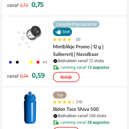
Normale prijs
Speciale prijs
0,75
2,73
vanaf
Laagste Prijs Garantie
Snel
(3)
Mintblikje Promo | 12 g |
Suikervrij | Navulbaar
Bedrukken vanaf 72 stuks
023
001
002
006
008
+1
Levering vanaf
12 augustus
Normale prijs
Speciale prijs
0,59
0,74
vanaf
Bekijk
Top
(10)
Bidon Tacx Shiva 500
Bedrukken vanaf 100 stuks
Levering vanaf
28 augustus