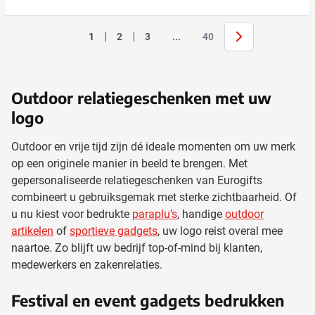
Volgende
Jump forward
1
2
3
...
40
U lees momenteel pagina
Pagina
Pagina
Pagina
Outdoor relatiegeschenken met uw
logo
Outdoor en vrije tijd zijn dé ideale momenten om uw merk
op een originele manier in beeld te brengen. Met
gepersonaliseerde relatiegeschenken van Eurogifts
combineert u gebruiksgemak met sterke zichtbaarheid. Of
u nu kiest voor bedrukte
paraplu’s
, handige
outdoor
artikelen
of
sportieve gadgets
, uw logo reist overal mee
naartoe. Zo blijft uw bedrijf top-of-mind bij klanten,
medewerkers en zakenrelaties.
Festival en event gadgets bedrukken