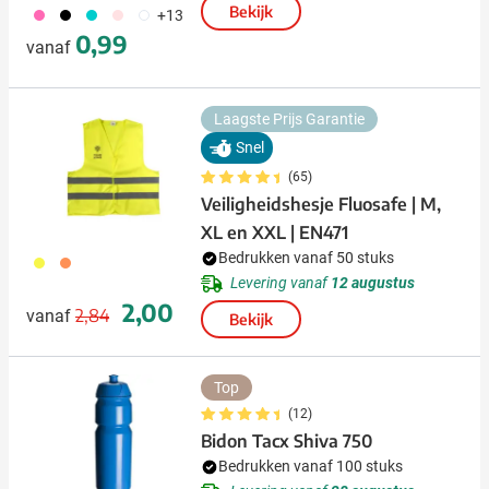
Bekijk
490
001
343
442
970
+13
0,99
vanaf
Laagste Prijs Garantie
Snel
(65)
Veiligheidshesje Fluosafe | M,
XL en XXL | EN471
Bedrukken vanaf 50 stuks
006
007
Levering vanaf
12 augustus
Normale prijs
Speciale prijs
2,00
2,84
vanaf
Bekijk
Top
(12)
Bidon Tacx Shiva 750
Bedrukken vanaf 100 stuks