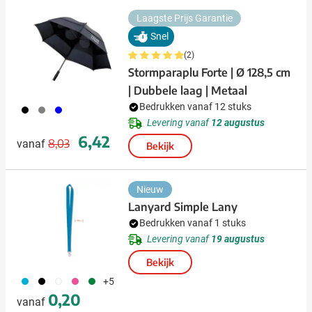
Laagste Prijs Garantie
Snel
(2)
Stormparaplu Forte | Ø 128,5 cm
| Dubbele laag | Metaal
Bedrukken vanaf 12 stuks
001
003
005
Levering vanaf
12 augustus
Normale prijs
Speciale prijs
6,42
8,03
vanaf
Bekijk
Nieuw
Lanyard Simple Lany
Bedrukken vanaf 1 stuks
Levering vanaf
19 augustus
Bekijk
033
001
002
046
004
+5
0,20
vanaf