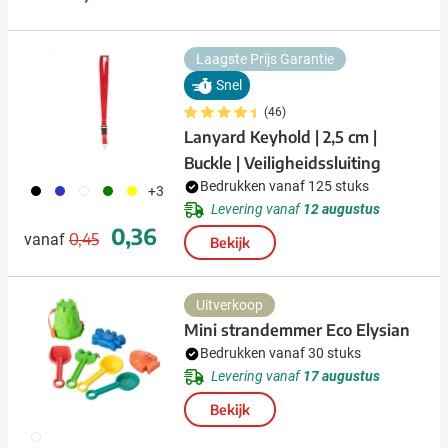
Laagste Prijs Garantie
Snel
(46)
Lanyard Keyhold | 2,5 cm |
Buckle | Veiligheidssluiting
Bedrukken vanaf 125 stuks
001
023
002
004
006
+3
Levering vanaf
12 augustus
Normale prijs
Speciale prijs
0,36
0,45
vanaf
Bekijk
Uitverkoop
Mini strandemmer Eco Elysian
Bedrukken vanaf 30 stuks
Levering vanaf
17 augustus
Bekijk
009