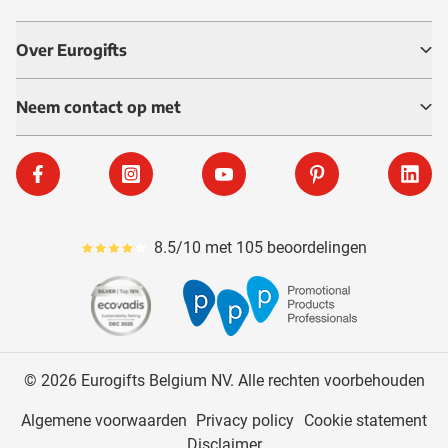
Over Eurogifts
Neem contact op met
Facebook
Instagram
YouTube
Pinterest
Linke
8.5/10 met 105 beoordelingen
Gemiddeld reviewpercentage is 85
© 2026 Eurogifts Belgium NV. Alle rechten voorbehouden
Algemene voorwaarden
Privacy policy
Cookie statement
Disclaimer