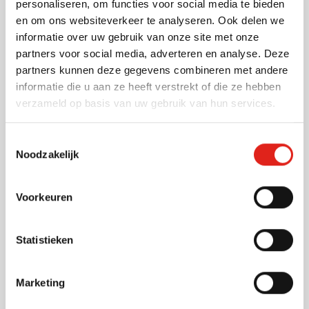
personaliseren, om functies voor social media te bieden
Strandbal Playtime | Ø 25 cm |
en om ons websiteverkeer te analyseren. Ook delen we
Gekleurde panelen |
informatie over uw gebruik van onze site met onze
Opblaasbaar
002
024
004
005
006
+4
partners voor social media, adverteren en analyse. Deze
Bedrukken vanaf 75 stuks
partners kunnen deze gegevens combineren met andere
Levering vanaf
12 augustus
informatie die u aan ze heeft verstrekt of die ze hebben
Normale prijs
Speciale prijs
0,64
0,94
verzameld op basis van uw gebruik van hun services.
vanaf
Bekijk
Toestemmingsselectie
Laagste Prijs Garantie
Noodzakelijk
(4)
Veiligheidshesje Fluosafe (kids)
Voorkeuren
Bedrukken vanaf 50 stuks
Levering vanaf
18 augustus
Bekijk
006
Statistieken
Normale prijs
Speciale prijs
1,16
1,45
vanaf
Marketing
Zonnebril | Spiegelglazen | UV