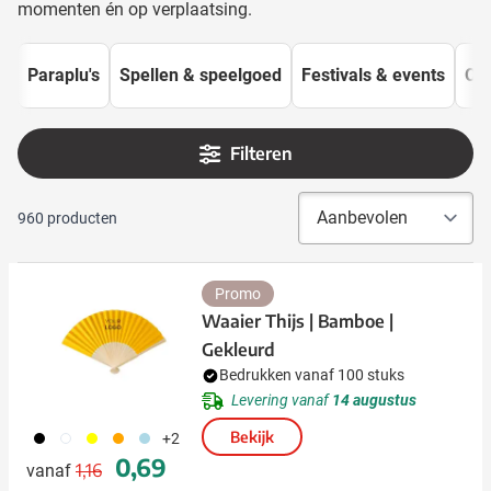
momenten én op verplaatsing.
Paraplu's
Spellen & speelgoed
Festivals & events
Ou
Filteren
960
producten
Promo
Waaier Thijs | Bamboe |
Gekleurd
Bedrukken vanaf 100 stuks
Levering vanaf
14 augustus
001
002
006
007
018
Bekijk
+2
Normale prijs
Speciale prijs
0,69
1,16
vanaf