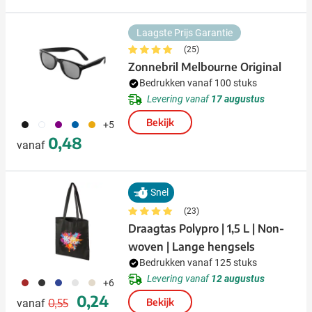
Laagste Prijs Garantie
(25)
Zonnebril Melbourne Original
Bedrukken vanaf 100 stuks
Levering vanaf
17 augustus
Bekijk
001
002
024
005
006
+5
0,48
vanaf
Snel
(23)
Draagtas Polypro | 1,5 L | Non-
woven | Lange hengsels
Bedrukken vanaf 125 stuks
Levering vanaf
12 augustus
011
001
023
002
013
+6
Normale prijs
Speciale prijs
0,24
0,55
Bekijk
vanaf