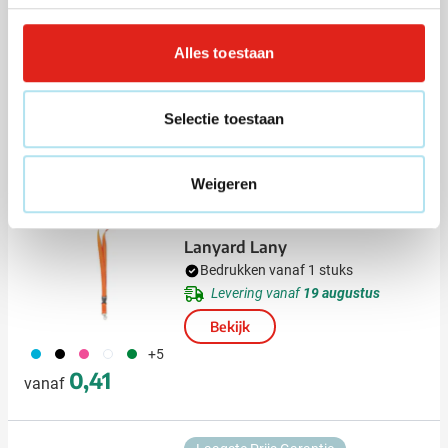
400
Bedrukken vanaf 25 stuks
Alles toestaan
Levering vanaf
17 augustus
Bekijk
Selectie toestaan
002
005
006
007
019
+1
1,27
vanaf
Weigeren
(13)
Lanyard Lany
Bedrukken vanaf 1 stuks
Levering vanaf
19 augustus
Bekijk
033
001
046
002
004
+5
0,41
vanaf