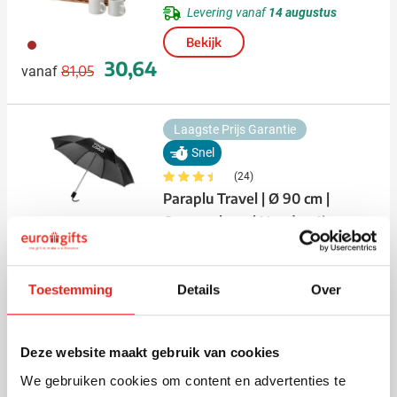
Levering vanaf
14 augustus
Bekijk
011
Normale prijs
Speciale prijs
30,64
81,05
vanaf
Laagste Prijs Garantie
Snel
(24)
Paraplu Travel | Ø 90 cm |
Opvouwbaar | Handmatig
Bedrukken vanaf 24 stuks
001
023
002
024
004
+4
Levering vanaf
12 augustus
Normale prijs
Speciale prijs
2,18
3,33
vanaf
Toestemming
Details
Over
Bekijk
Promo
Deze website maakt gebruik van cookies
Snel
We gebruiken cookies om content en advertenties te
(14)