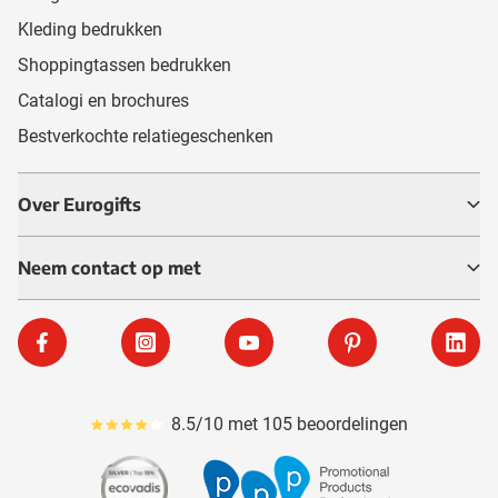
Kleding bedrukken
Shoppingtassen bedrukken
Catalogi en brochures
Bestverkochte relatiegeschenken
Over Eurogifts
Neem contact op met
Facebook
Instagram
YouTube
Pinterest
Linke
8.5/10 met 105 beoordelingen
Gemiddeld reviewpercentage is 85