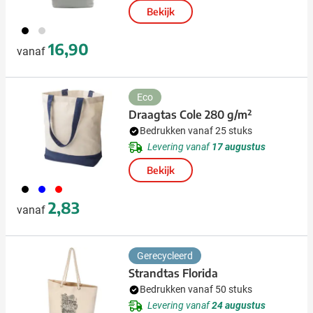
Bekijk
001
027
16,90
vanaf
Eco
Draagtas Cole 280 g/m²
Bedrukken vanaf 25 stuks
Levering vanaf
17 augustus
Bekijk
001
005
008
2,83
vanaf
Gerecycleerd
Strandtas Florida
Bedrukken vanaf 50 stuks
Levering vanaf
24 augustus