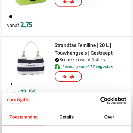
Bekijk
001
2,75
vanaf
Strandtas Femiline | 20 L |
Touwhengsels | Gestreept
Bedrukken vanaf 5 stuks
Levering vanaf
17 augustus
Bekijk
045
12,56
vanaf
Eco
Toestemming
Details
Over
Strandtas | Jute en organisch
katoen | 30 l