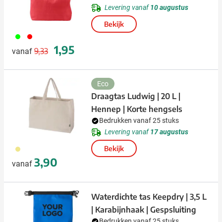
Levering vanaf
10 augustus
Bekijk
019
008
Normale prijs
Speciale prijs
1,95
9,33
vanaf
Eco
Draagtas Ludwig | 20 L |
Hennep | Korte hengsels
Bedrukken vanaf 25 stuks
Levering vanaf
17 augustus
013
Bekijk
3,90
vanaf
Waterdichte tas Keepdry | 3,5 L
| Karabijnhaak | Gespsluiting
Bedrukken vanaf 25 stuks