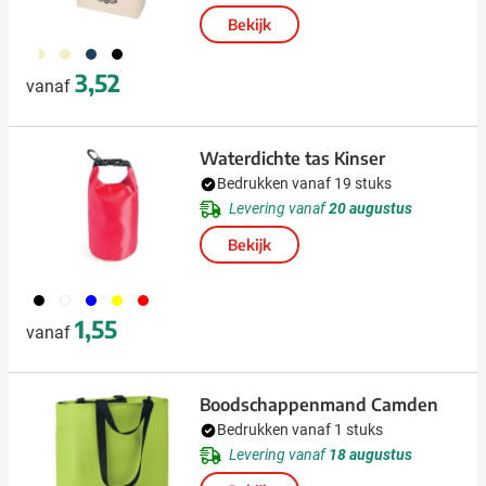
Bekijk
332
311
536
208
3,52
vanaf
Waterdichte tas Kinser
Bedrukken vanaf 19 stuks
Levering vanaf
20 augustus
Bekijk
001
002
005
006
008
1,55
vanaf
Boodschappenmand Camden
Bedrukken vanaf 1 stuks
Levering vanaf
18 augustus