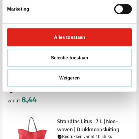
Levering vanaf
18 augustus
Marketing
Bekijk
002
948
5,42
vanaf
Alles toestaan
Strandtas Marina
Selectie toestaan
Bedrukken vanaf 15 stuks
Levering vanaf
24 augustus
Bekijk
Weigeren
075
8,44
vanaf
Strandtas Litus | 7 L | Non-
woven | Drukknoopsluiting
Bedrukken vanaf 10 stuks