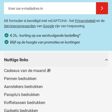
Voer uw e-mailadres in
Schrijf u
Dit formulier is beveiligd met reCAPTCHA - het
Privacybeleid
en de
Servicevoorwaarden
van
Google
zijn van toepassing.
€ 25,- korting op uw eerstvolgende bestelling*
Blijf op de hoogte van promoties en kortingen
Nuttige links
Cadeaus van de maand 🎁
Pennen bedrukken
Aanstekers bedrukken
Paraplu's bedrukken
Koffietassen bedrukken
Gadgets bedrukken