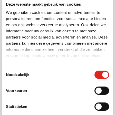
Bedrukken vanaf 5 stuks
Deze website maakt gebruik van cookies
Levering vanaf
17 augustus
We gebruiken cookies om content en advertenties te
311
Bekijk
personaliseren, om functies voor social media te bieden
4,35
vanaf
en om ons websiteverkeer te analyseren. Ook delen we
informatie over uw gebruik van onze site met onze
partners voor social media, adverteren en analyse. Deze
Gerecycleerd
partners kunnen deze gegevens combineren met andere
Strandtas Feltsea
informatie die u aan ze heeft verstrekt of die ze hebben
Bedrukken vanaf 1 stuks
verzameld op basis van uw gebruik van hun services.
Levering vanaf
18 augustus
Bekijk
Toestemmingsselectie
398
003
005
Noodzakelijk
3,10
vanaf
Voorkeuren
Nieuw
Strandtas XL Laguna
Statistieken
Bedrukken vanaf 1 stuks