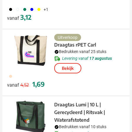
001
002
004
005
006
+1
3,12
vanaf
Uitverkoop
Draagtas rPET Carl
Bedrukken vanaf 25 stuks
Levering vanaf
17 augustus
Bekijk
357
Normale prijs
Speciale prijs
1,69
4,52
vanaf
Draagtas Lumi | 10 L |
Gerecycleerd | Ritsvak |
Waterafstotend
Bedrukken vanaf 10 stuks