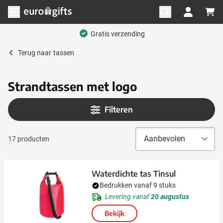
Ga naar de inhoud
Menu openen
Gratis verzending
Terug naar
tassen
Strandtassen met logo
Filteren
17
producten
Waterdichte tas Tinsul
Bedrukken vanaf 9 stuks
Levering vanaf
20 augustus
Bekijk