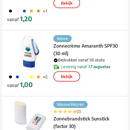
Bekijk
001
002
005
006
007
+1
1,20
vanaf
Nieuw
Zonnecrème Amaranth SPF30
(30 ml)
Bedrukken vanaf 50 stuks
Levering vanaf
17 augustus
001
023
002
006
007
Bekijk
+2
1,00
vanaf
Nieuwe kleuren
(2)
Zonnebrandstick Sunstick
(factor 30)