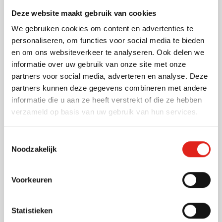
Bedrukken vanaf 100 stuks
Deze website maakt gebruik van cookies
Levering vanaf
21 augustus
We gebruiken cookies om content en advertenties te
002
Bekijk
personaliseren, om functies voor social media te bieden
3,53
vanaf
en om ons websiteverkeer te analyseren. Ook delen we
informatie over uw gebruik van onze site met onze
partners voor social media, adverteren en analyse. Deze
Zonnebrand | Factor 30 | 35 ml
partners kunnen deze gegevens combineren met andere
Bedrukken vanaf 25 stuks
informatie die u aan ze heeft verstrekt of die ze hebben
Levering vanaf
2 november
verzameld op basis van uw gebruik van hun services.
Bekijk
Toestemmingsselectie
011
Noodzakelijk
1,54
vanaf
Voorkeuren
Zonnebrandspray HookUp | SPF
30 | 15 ml
Statistieken
Bedrukken vanaf 25 stuks