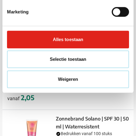
Levering vanaf
17 augustus
Marketing
Bekijk
001
002
005
006
007
+1
1,14
vanaf
Alles toestaan
Zonnebrand Soleil | SPF 30 | 25
ml | Waterresistent
Selectie toestaan
Bedrukken vanaf 150 stuks
Levering vanaf
21 augustus
Weigeren
Bekijk
002
2,05
vanaf
Zonnebrand Solano | SPF 30 | 50
ml | Waterresistent
Bedrukken vanaf 100 stuks