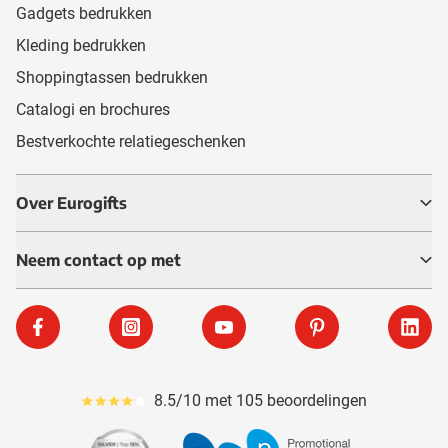
Gadgets bedrukken
Kleding bedrukken
Shoppingtassen bedrukken
Catalogi en brochures
Bestverkochte relatiegeschenken
Over Eurogifts
Neem contact op met
Facebook
Instagram
YouTube
Pinterest
Linke
8.5/10 met 105 beoordelingen
Gemiddeld reviewpercentage is 85