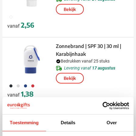
Bekijk
002
2,56
vanaf
Zonnebrand | SPF 30 | 30 ml |
Karabijnhaak
Bedrukken vanaf 25 stuks
Levering vanaf
17 augustus
Bekijk
001
002
005
008
1,38
vanaf
Nieuw
Zonnecrème Sunprotect SPF 30
Toestemming
Details
Over
- 50 ml (vanaf 100 stuks)