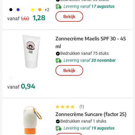
Levering vanaf
17 augustus
001
023
002
006
007
+2
Normale prijs
Speciale prijs
1,28
Bekijk
1,60
vanaf
Zonnecrème Maelis SPF 30 - 45
ml
Bedrukken vanaf 75 stuks
Levering vanaf
20 november
Bekijk
002
0,94
vanaf
(1)
Zonnecrème Suncare (factor 25)
Bedrukken vanaf 1 stuks
Levering vanaf
19 augustus