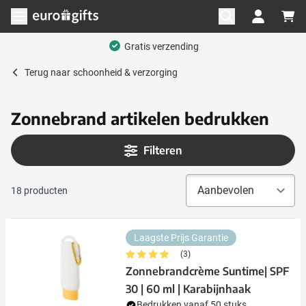
Ga naar de inhoud
Menu openen
Gratis verzending
Terug naar
schoonheid & verzorging
Zonnebrand artikelen bedrukken
Filteren
18
producten
Laagste Prijs Garantie
(3)
Zonnebrandcrème Suntime| SPF
30 | 60 ml | Karabijnhaak
Bedrukken vanaf 50 stuks