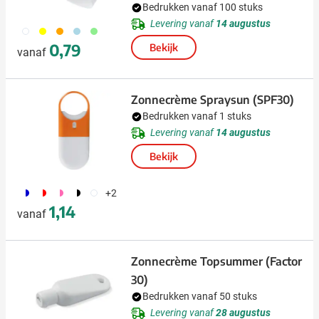
Bedrukken vanaf 100 stuks
Levering vanaf
14 augustus
002
006
007
018
019
0,79
Bekijk
vanaf
Zonnecrème Spraysun (SPF30)
Bedrukken vanaf 1 stuks
Levering vanaf
14 augustus
Bekijk
187
188
189
169
504
+2
1,14
vanaf
Zonnecrème Topsummer (Factor
30)
Bedrukken vanaf 50 stuks
Levering vanaf
28 augustus