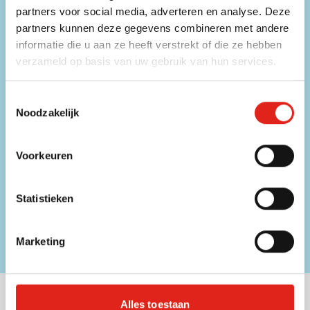
partners voor social media, adverteren en analyse. Deze
FAQ
partners kunnen deze gegevens combineren met andere
Bekijk de veelgestelde vragen
informatie die u aan ze heeft verstrekt of die ze hebben
verzameld op basis van uw gebruik van hun services.
Mis geen enkele aanbieding!
Toestemmingsselectie
Noodzakelijk
Schrijf u in voor onze nieuwsbrief.
Voer uw e-mailadres in
Schrijf u
Voorkeuren
Dit formulier is beveiligd met reCAPTCHA - het
Privacybeleid
en de
Statistieken
Servicevoorwaarden
van
Google
zijn van toepassing.
€ 25,- korting op uw eerstvolgende bestelling*
Marketing
Blijf op de hoogte van promoties en kortingen
Nuttige links
Alles toestaan