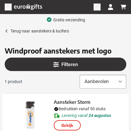
Ga naar de inhoud
Menu openen
Gratis verzending
Terug naar
aanstekers & lucifers
Windproof aanstekers met logo
Filteren
1
product
Aansteker Storm
Bedrukken vanaf 50 stuks
Levering vanaf
24 augustus
Bekijk