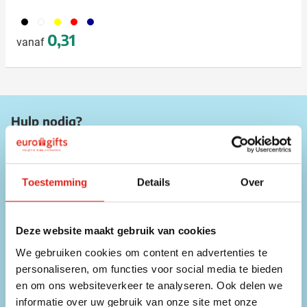
001
002
006
008
307
0,31
vanaf
Hulp nodig?
Onze medewerkers zijn beschikbaar op onderstaande
contactgegevens!
Toestemming
Details
Over
Telefoon
056 31 39 91
Deze website maakt gebruik van cookies
Chat
We gebruiken cookies om content en advertenties te
Direct contact met een medewerker
personaliseren, om functies voor social media te bieden
en om ons websiteverkeer te analyseren. Ook delen we
E-mailadres
info@eurogifts.be
informatie over uw gebruik van onze site met onze