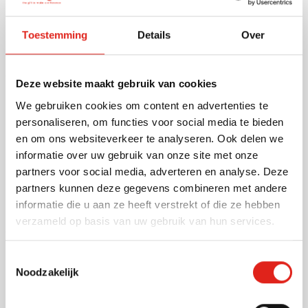
Bekijk
492
042
010
166
046
+15
Toestemming
Details
Over
2,92
vanaf
Deze website maakt gebruik van cookies
Eco
We gebruiken cookies om content en advertenties te
T-shirt Pioneer (heren)
personaliseren, om functies voor social media te bieden
Bedrukken vanaf 25 stuks
en om ons websiteverkeer te analyseren. Ook delen we
Levering vanaf
21 augustus
informatie over uw gebruik van onze site met onze
Bekijk
partners voor social media, adverteren en analyse. Deze
492
042
010
166
376
+15
partners kunnen deze gegevens combineren met andere
3,68
informatie die u aan ze heeft verstrekt of die ze hebben
vanaf
verzameld op basis van uw gebruik van hun services.
Eco
Toestemmingsselectie
T-shirt Pioneer (dames)
Noodzakelijk
Bedrukken vanaf 25 stuks
Levering vanaf
21 augustus