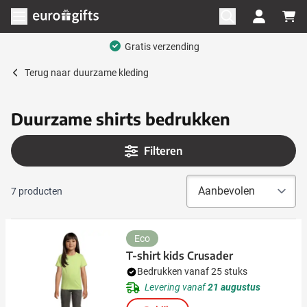
Ga naar de inhoud
Menu openen
Gratis verzending
Terug naar
duurzame kleding
Duurzame shirts bedrukken
Filteren
7
producten
Eco
T-shirt kids Crusader
Bedrukken vanaf 25 stuks
Levering vanaf
21 augustus