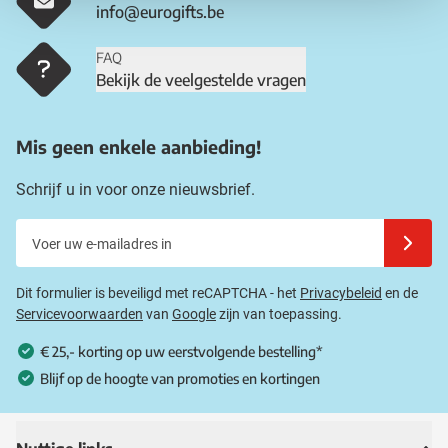
info@eurogifts.be
FAQ
Bekijk de veelgestelde vragen
Mis geen enkele aanbieding!
Schrijf u in voor onze nieuwsbrief.
Voer uw e-mailadres in
Schrijf u
Dit formulier is beveiligd met reCAPTCHA - het
Privacybeleid
en de
Servicevoorwaarden
van
Google
zijn van toepassing.
€ 25,- korting op uw eerstvolgende bestelling*
Blijf op de hoogte van promoties en kortingen