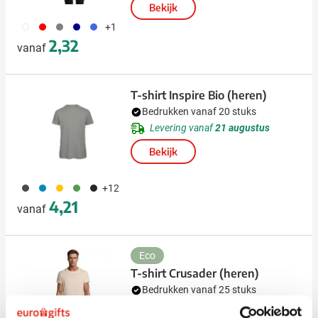
Bekijk
002
008
559
538
948
+1
2,32
vanaf
T-shirt Inspire Bio (heren)
Bedrukken vanaf 20 stuks
Levering vanaf
21 augustus
Bekijk
491
130
031
142
001
+12
4,21
vanaf
Eco
T-shirt Crusader (heren)
Bedrukken vanaf 25 stuks
Levering vanaf
21 augustus