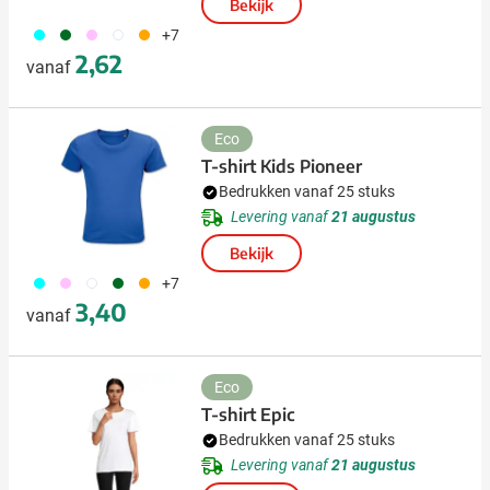
Bekijk
166
134
376
002
007
+7
2,62
vanaf
Eco
T-shirt Kids Pioneer
Bedrukken vanaf 25 stuks
Levering vanaf
21 augustus
Bekijk
166
376
002
134
007
+7
3,40
vanaf
Eco
T-shirt Epic
Bedrukken vanaf 25 stuks
Levering vanaf
21 augustus