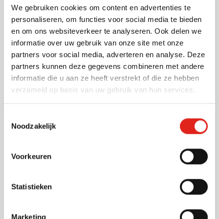
Bedrukken vanaf 100 stuks
We gebruiken cookies om content en advertenties te
Levering vanaf
18 september
personaliseren, om functies voor social media te bieden
en om ons websiteverkeer te analyseren. Ook delen we
Bekijk
informatie over uw gebruik van onze site met onze
partners voor social media, adverteren en analyse. Deze
879
partners kunnen deze gegevens combineren met andere
0,27
vanaf
informatie die u aan ze heeft verstrekt of die ze hebben
verzameld op basis van uw gebruik van hun services.
Top
(44)
Toestemmingsselectie
Noodzakelijk
Beschermhoes / overtrek Fluo
Bedrukken vanaf 20 stuks
Levering vanaf
18 augustus
Voorkeuren
Bekijk
006
2,67
vanaf
Statistieken
(3)
Marketing