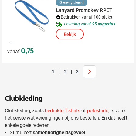
Gerecycleerd
Lanyard Promokey RPET
Bedrukken vanaf 100 stuks
Levering vanaf
25 augustus
Bekijk
009
0,75
vanaf
Volgende
1
2
3
U lees momenteel pagina
Pagina
Pagina
Clubkleding
Clubkleding, zoals
bedrukte T-shirts
of
poloshirts
, is vaak
het eerste wat verenigingen bij ons bestellen. En dat heeft
enkele goeie redenen:
Stimuleert
samenhorigheidsgevoel