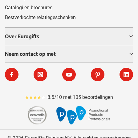
Catalogi en brochures
Bestverkochte relatiegeschenken
Over Eurogifts
Neem contact op met
Facebook
Instagram
YouTube
Pinterest
Linke
8.5/10 met 105 beoordelingen
Gemiddeld reviewpercentage is 85