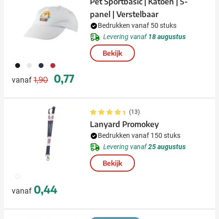
Pet Sportbasic | Katoen | 5-
panel | Verstelbaar
Bedrukken vanaf 50 stuks
Levering vanaf
18 augustus
Bekijk
001
002
005
008
Normale prijs
Speciale prijs
0,77
1,90
vanaf
(13)
Lanyard Promokey
Bedrukken vanaf 150 stuks
Levering vanaf
25 augustus
Bekijk
009
0,44
vanaf