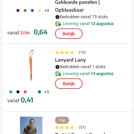
Gekleurde panelen |
Opblaasbaar
002
024
004
005
006
+4
Bedrukken vanaf 75 stuks
Levering vanaf
12 augustus
Normale prijs
Speciale prijs
0,64
0,94
vanaf
Bekijk
(13)
Lanyard Lany
Bedrukken vanaf 1 stuks
Levering vanaf
19 augustus
Bekijk
033
001
046
002
004
+5
0,41
vanaf
Top
(57)