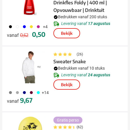
Drinkfles Foldy | 400 ml |
Opvouwbaar | Drinktuit
Bedrukken vanaf 200 stuks
Levering vanaf
17 augustus
001
002
005
006
017
+4
Normale prijs
Speciale prijs
0,50
Bekijk
0,62
vanaf
(26)
Sweater Snake
Bedrukken vanaf 10 stuks
Levering vanaf
24 augustus
Bekijk
929
491
492
010
166
+14
9,67
vanaf
Gratis perso
(62)