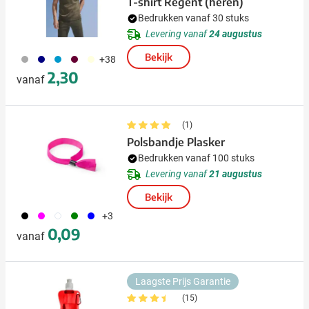
T-shirt Regent (heren)
Bedrukken vanaf 30 stuks
Levering vanaf
24 augustus
Bekijk
491
492
130
010
056
+38
2,30
vanaf
(1)
Polsbandje Plasker
Bedrukken vanaf 100 stuks
Levering vanaf
21 augustus
Bekijk
001
046
002
004
005
+3
0,09
vanaf
Laagste Prijs Garantie
(15)