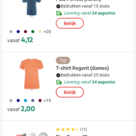
Bedrukken vanaf 15 stuks
Levering vanaf
24 augustus
Bekijk
491
492
010
134
014
+20
4,12
vanaf
Top
T-shirt Regent (dames)
Bedrukken vanaf 25 stuks
Levering vanaf
24 augustus
Bekijk
491
492
130
042
010
+19
2,00
vanaf
(12)