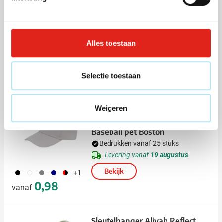
Baseball pet Sunny kids
Bedrukken vanaf 50 stuks
Levering vanaf
24 augustus
Alles toestaan
Bekijk
001
166
134
002
046
+8
1,92
vanaf
Selectie toestaan
Top
Weigeren
(16)
Baseball pet Boston
Bedrukken vanaf 25 stuks
Levering vanaf
19 augustus
Bekijk
001
002
003
536
083
+1
0,98
vanaf
Sleutelhanger Aliyah Reflect