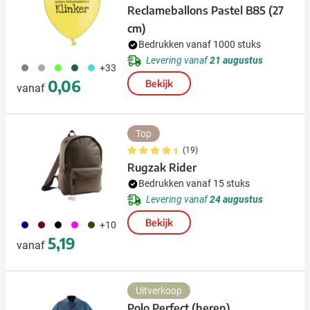
Reclameballons Pastel B85 (27
cm)
Bedrukken vanaf 1000 stuks
Levering vanaf
21 augustus
908
491
153
374
033
+33
0,06
Bekijk
vanaf
Top
(19)
Rugzak Rider
Bedrukken vanaf 15 stuks
Levering vanaf
24 augustus
Bekijk
492
010
001
046
104
+10
5,19
vanaf
Uitverkoop
Polo Perfect (heren)