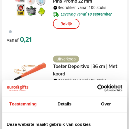
Pins Promo 22 mm
Bedrukken vanaf 100 stuks
Levering vanaf
18 september
Bekijk
879
0,21
vanaf
Uitverkoop
Toeter Deportivo | 36 cm | Met
koord
Bedrukken vanaf 120 stuks
Levering vanaf
14 augustus
004
006
008
Bekijk
Normale prijs
Speciale prijs
0,53
Toestemming
Details
Over
1,75
vanaf
Pins Promo 32 mm
Deze website maakt gebruik van cookies