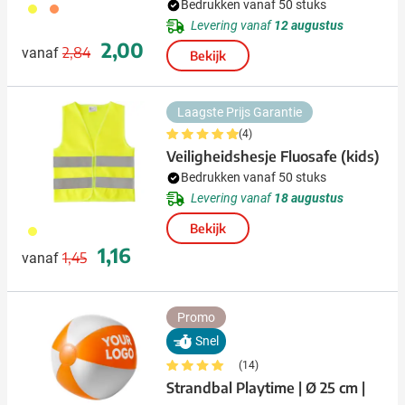
Bedrukken vanaf 50 stuks
006
007
Levering vanaf
12 augustus
Normale prijs
Speciale prijs
2,00
2,84
vanaf
Bekijk
Laagste Prijs Garantie
(4)
Veiligheidshesje Fluosafe (kids)
Bedrukken vanaf 50 stuks
Levering vanaf
18 augustus
Bekijk
006
Normale prijs
Speciale prijs
1,16
1,45
vanaf
Promo
Snel
(14)
Strandbal Playtime | Ø 25 cm |