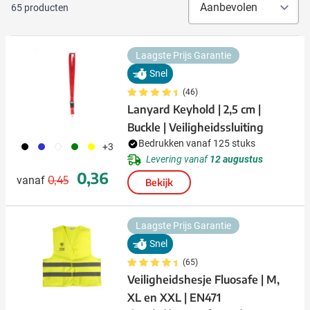
65
producten
Laagste Prijs Garantie
Snel
(46)
Lanyard Keyhold | 2,5 cm |
Buckle | Veiligheidssluiting
Bedrukken vanaf 125 stuks
001
023
002
004
006
+3
Levering vanaf
12 augustus
Normale prijs
Speciale prijs
0,36
0,45
vanaf
Bekijk
Laagste Prijs Garantie
Snel
(65)
Veiligheidshesje Fluosafe | M,
XL en XXL | EN471