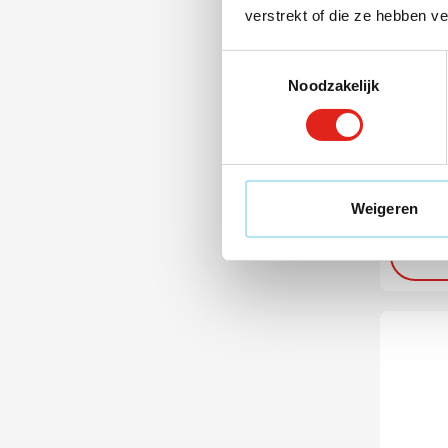
verstrekt of die ze hebben v
Toestemmingsselectie
907
040
0
Noodzakelijk
Aanste
DIGIT
1
vanaf
Bedruk
Leve
Weigeren