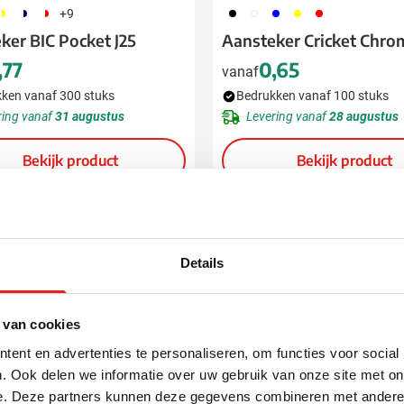
96
055
188
001
002
005
006
008
+9
ker BIC Pocket J25
Aansteker Cricket Chro
,77
0,65
vanaf
ken vanaf 300 stuks
Bedrukken vanaf 100 stuks
ring vanaf
31 augustus
Levering vanaf
28 augustus
Bekijk product
Bekijk product
perso
Nieuw
Details
 van cookies
ent en advertenties te personaliseren, om functies voor social
. Ook delen we informatie over uw gebruik van onze site met on
e. Deze partners kunnen deze gegevens combineren met andere i