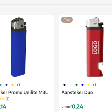
rinkwaren categorie
en & drinken categorie
Top
ome & Wellness categorie
ereedschap & lampen categorie
iligheid categorie
inderen categorie
spiratie categorie
ties & specials categorie
04
005
006
001
002
004
005
006
+1
+1
ker Promo Unilite M3L
Aansteker Duo
(2)
,14
0,24
vanaf