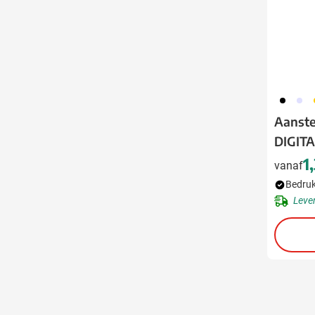
001
353
0
Aanste
DIGIT
1
vanaf
Bedruk
Leve