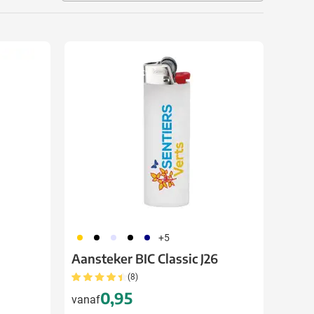
056
001
353
310
018
+5
Aansteker BIC Classic J26
(8)
0,95
vanaf