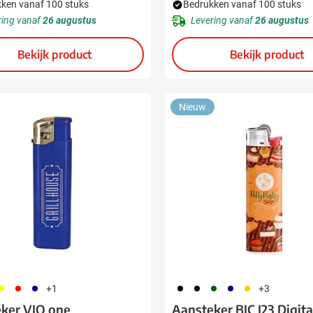
ken vanaf 100 stuks
Bedrukken vanaf 100 stuks
ring vanaf
26 augustus
Levering vanaf
26 augustus
Bekijk product
Bekijk product
Nieuw
06
008
307
001
310
004
005
006
+1
+3
ker VIO one
Aansteker BIC J23 Digita