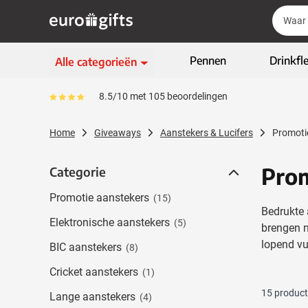
Ga naar de inhoud
Zoek
Zoek
Sla menu over
Pennen
Drinkfl
Alle categorieën
Schrijfwaren
8.5/10 met 105 beoordelingen
Gemiddeld reviewpercentage is 85
Toon submenu voor Sc
Kleding & textiel
Home
Giveaways
Aanstekers & Lucifers
Promoti
Toon submenu voor Kl
Giveaways
Toon submenu voor G
Prom
Categorie
Categorie
ECO geschenken
Toon submenu voor E
Promotie aanstekers
(15)
High-tech & multimedia
Bedrukte 
Toon submenu voor Hi
Elektronische aanstekers
(5)
brengen n
Zakelijk & Kantoor
lopend vu
Toon submenu voor Za
BIC aanstekers
(8)
Outdoor & vrije tijd
Cricket aanstekers
Toon submenu voor Out
(1)
Tassen & Reizen
15
produc
Lange aanstekers
(4)
Toon submenu voor T