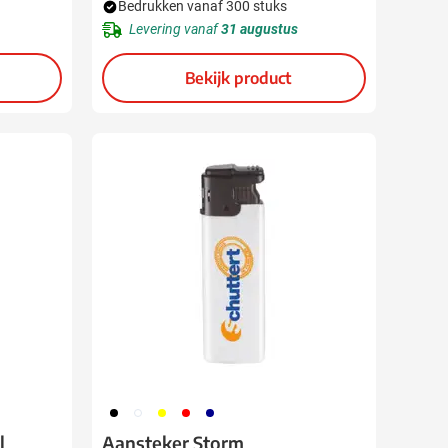
Bedrukken vanaf 300 stuks
Levering vanaf
31 augustus
Bekijk product
001
002
006
008
307
l
Aansteker Storm