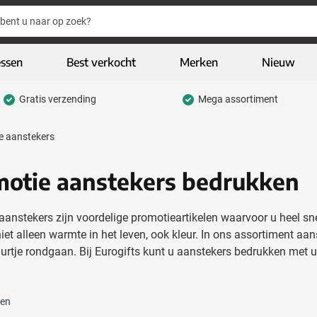
essen
Best verkocht
Merken
Nieuw
Gratis verzending
Mega assortiment
hrijfwaren categorie
e aanstekers
eding & textiel categorie
iveaways categorie
otie aanstekers bedrukken
CO geschenken categorie
aanstekers zijn voordelige promotieartikelen waarvoor u heel sn
gh-tech & multimedia categorie
iet alleen warmte in het leven, ook kleur. In ons assortiment aans
urtje rondgaan. Bij Eurogifts kunt u aanstekers bedrukken met 
kelijk & Kantoor categorie
door & vrije tijd categorie
ten
assen & Reizen categorie