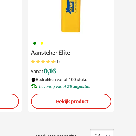
004
006
Aansteker Elite
(1)
0,16
vanaf
Bedrukken vanaf 100 stuks
Levering vanaf
26 augustus
Bekijk product