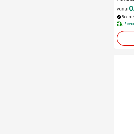
0
vanaf
Bedruk
Leve