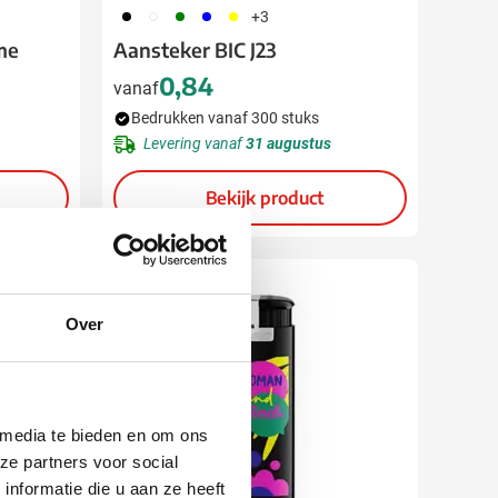
001
310
004
005
006
+3
me
Aansteker BIC J23
0,84
vanaf
Bedrukken vanaf 300 stuks
Levering vanaf
31 augustus
Bekijk product
Nieuw
Over
 media te bieden en om ons
ze partners voor social
nformatie die u aan ze heeft