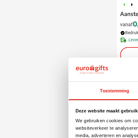
907
040
0
Aanste
0
vanaf
Bedruk
Leve
Gratis 
Toestemming
Deze website maakt gebruik
We gebruiken cookies om cont
websiteverkeer te analyseren
media, adverteren en analys