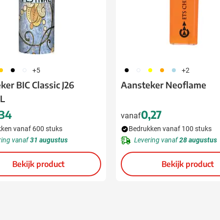
56
310
304
001
002
006
007
018
+5
+2
ker BIC Classic J26
Aansteker Neoflame
AL
,34
0,27
vanaf
ken vanaf 600 stuks
Bedrukken vanaf 100 stuks
ring vanaf
31 augustus
Levering vanaf
28 augustus
Bekijk product
Bekijk product