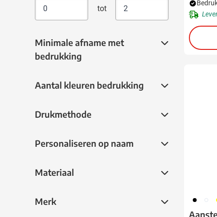
Bedruk
tot
Leve
Minimale afname met bedrukking
Minimale afname met
bedrukking
Aantal kleuren bedrukking
Aantal kleuren bedrukking
Drukmethode
Drukmethode
Personaliseren op naam
Personaliseren op naam
Materiaal
Materiaal
001
002
0
Merk
Merk
Aanste