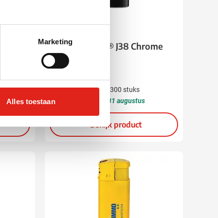
001
002
008
307
Marketing
rome
Aansteker BIC® J38 Chrome
Hood
1,10
vanaf
Bedrukken vanaf 300 stuks
Levering vanaf
31 augustus
Alles toestaan
Bekijk product