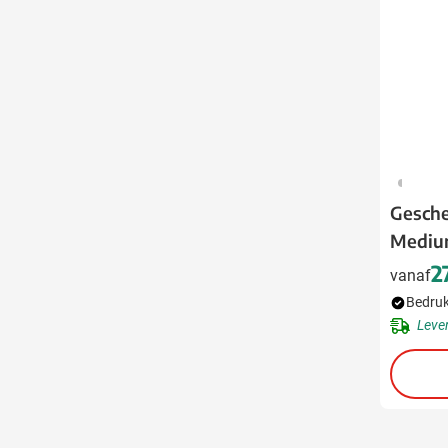
325
Gesche
Medi
2
vanaf
Bedruk
Leve