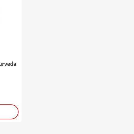
urveda