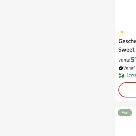
031
Gesche
Sweet 
5
vanaf
Vanaf 
Leve
Eco