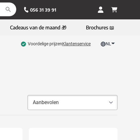
056 31 39 91
Cadeaus van de maand 🎁
Brochures 📖
Voordelige prijzen
Klantenservice
NL