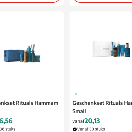
018
enkset Rituals Hammam
Geschenkset Rituals 
Small
6,56
20,13
vanaf
36 stuks
Vanaf 30 stuks