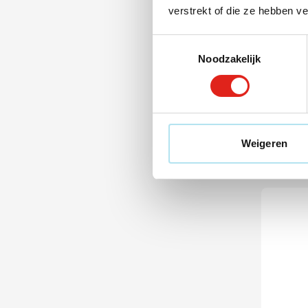
verstrekt of die ze hebben v
002
Gesche
Toestemmingsselectie
Medi
Noodzakelijk
2
vanaf
Vanaf 
Leve
Weigeren