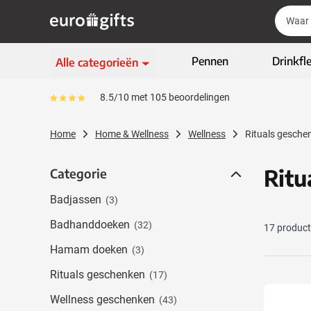
Ga naar de inhoud
Zoek
Zoek
Sla menu over
Pennen
Drinkfl
Alle categorieën
Schrijfwaren
8.5/10 met 105 beoordelingen
Gemiddeld reviewpercentage is 85
Toon submenu voor Sc
Kleding & textiel
Home
Home & Wellness
Wellness
Rituals gesche
Toon submenu voor Kl
Giveaways
Toon submenu voor G
Ritu
Categorie
Categorie
ECO geschenken
Toon submenu voor E
Badjassen
(3)
High-tech & multimedia
Toon submenu voor Hi
Badhanddoeken
(32)
17
produc
Zakelijk & Kantoor
Toon submenu voor Za
Hamam doeken
(3)
Outdoor & vrije tijd
Rituals geschenken
Toon submenu voor Out
(17)
Tassen & Reizen
Wellness geschenken
(43)
Toon submenu voor T