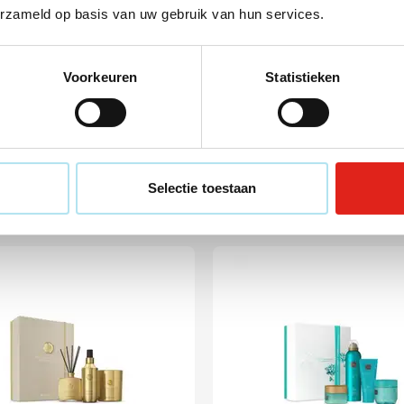
erzameld op basis van uw gebruik van hun services.
060
nkset Rituals Sakura
Geschenkset The Ritual 
um
- Large
Voorkeuren
Statistieken
7,90
46,56
vanaf
24 stuks
Vanaf 20 stuks
ring vanaf
12 augustus
Levering vanaf
12 augustus
Selectie toestaan
Bekijk product
Bekijk product