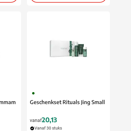
060
Hammam
Geschenkset Rituals Jing Small
20,13
vanaf
Vanaf 30 stuks