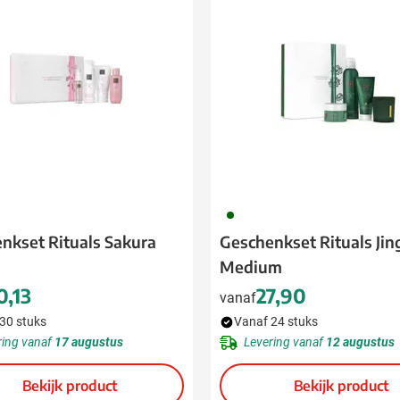
rinkwaren categorie
en & drinken categorie
ome & Wellness categorie
ereedschap & lampen categorie
iligheid categorie
inderen categorie
060
spiratie categorie
nkset Rituals Sakura
Geschenkset Rituals Jin
Medium
ties & specials categorie
0,13
27,90
vanaf
30 stuks
Vanaf 24 stuks
ring vanaf
17 augustus
Levering vanaf
12 augustus
Bekijk product
Bekijk product