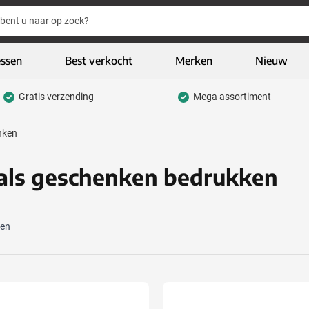
essen
Best verkocht
Merken
Nieuw
Gratis verzending
Mega assortiment
hrijfwaren categorie
nken
eding & textiel categorie
iveaways categorie
als geschenken bedrukken
CO geschenken categorie
gh-tech & multimedia categorie
ten
kelijk & Kantoor categorie
door & vrije tijd categorie
assen & Reizen categorie