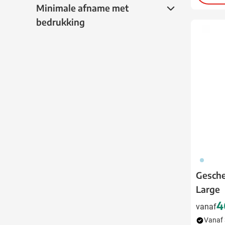
Minimale afname met bedrukking
Minimale afname met
bedrukking
018
Gesch
Large
4
vanaf
Vanaf 