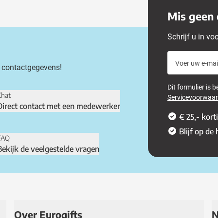
Mis geen 
Schrijf u in vo
Voer uw e-mail
 contactgegevens!
Dit formulier is
Chat
Servicevoorwaa
Direct contact met een medewerker
€ 25,- kort
Blijf op de
FAQ
Bekijk de veelgestelde vragen
Over Eurogifts
N