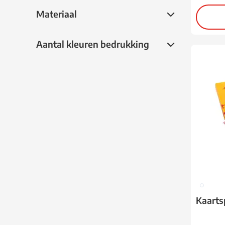
Materiaal
Materiaal
Aantal kleuren bedrukking
Aantal kleuren bedrukking
009
Kaarts