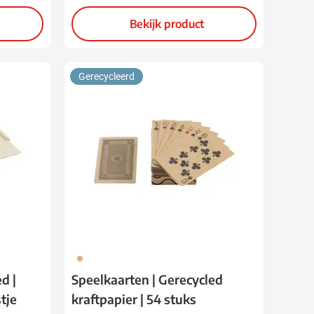
Bekijk product
Gerecycleerd
945
d |
Speelkaarten | Gerecycled
tje
kraftpapier | 54 stuks