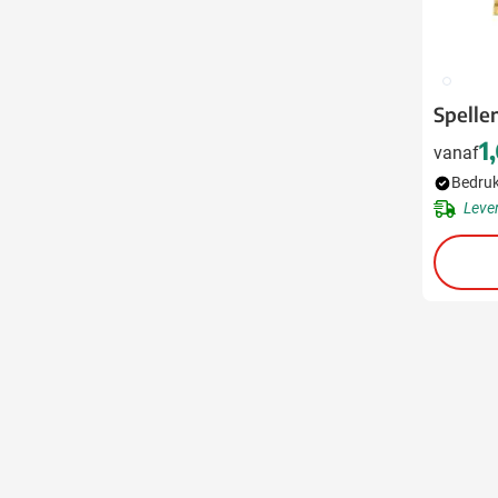
009
Spelle
1
vanaf
Bedruk
Leve