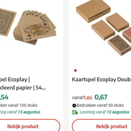
rinkwaren categorie
en & drinken categorie
ome & Wellness categorie
ereedschap & lampen categorie
iligheid categorie
inderen categorie
011
spiratie categorie
pel Ecoplay |
Kaartspel Ecoplay Doub
cleerd papier | 54
ties & specials categorie
n
,54
0,67
vanaf
1,85
Normale prijs
Speciale prijs
ken vanaf 100 stuks
Bedrukken vanaf 50 stuks
ring vanaf
13 augustus
Levering vanaf
13 augustus
Bekijk product
Bekijk product