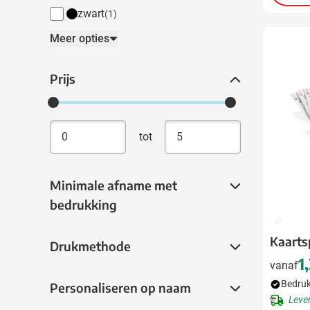
zwart
(1)
Meer opties
Prijs
Prijs
tot
Minimale afname met bedrukking
Minimale afname met
bedrukking
009
Kaarts
Drukmethode
Drukmethode
1
vanaf
Bedruk
Personaliseren op naam
Personaliseren op naam
Leve