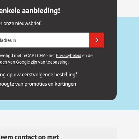
enkele aanbieding!
or onze nieuwsbrief.
adres in
Schrijf u in voor onze 
 beveiligd met reCAPTCHA - het
Privacybeleid
en de
rden
van
Google
zijn van toepassing.
ing op uw eerstvolgende bestelling*
 hoogte van promoties en kortingen
eem contact op met