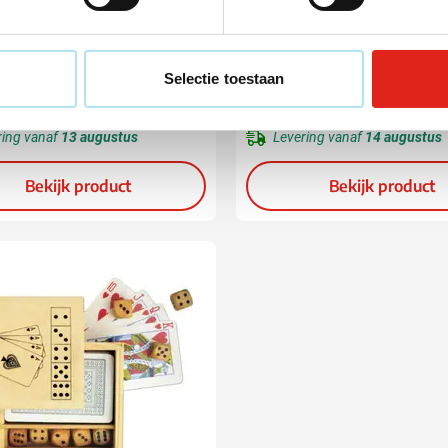
pel Joker
Kaartspel Metaplay
(1)
Selectie toestaan
,84
1,08
vanaf
ken vanaf 100 stuks
Bedrukken vanaf 50 stuks
ring vanaf
13 augustus
Levering vanaf
14 augustus
Bekijk product
Bekijk product