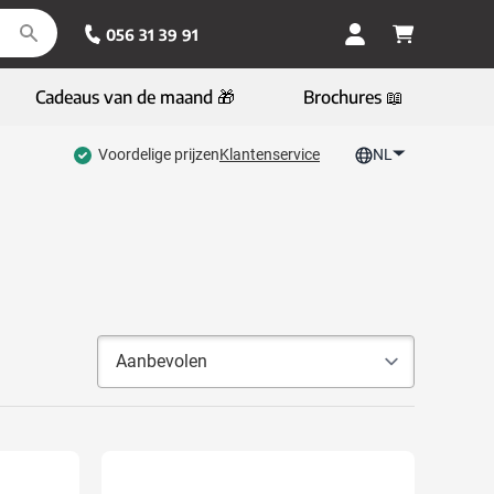
056 31 39 91
Cadeaus van de maand 🎁
Brochures 📖
Voordelige prijzen
Klantenservice
NL