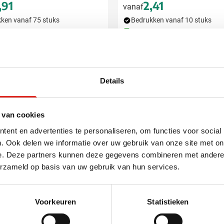
,91
2,41
vanaf
ken vanaf 75 stuks
Bedrukken vanaf 10 stuks
ring vanaf
7 september
Levering vanaf
13 augustus
Bekijk product
Bekijk product
Details
Topper
 van cookies
ent en advertenties te personaliseren, om functies voor social
. Ook delen we informatie over uw gebruik van onze site met on
e. Deze partners kunnen deze gegevens combineren met andere i
erzameld op basis van uw gebruik van hun services.
Voorkeuren
Statistieken
001
032