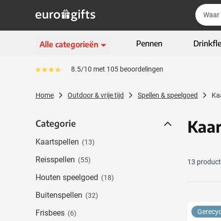
Ga naar de inhoud
Zoek
Zoek
Sla menu over
Pennen
Drinkfl
Alle categorieën
Schrijfwaren
8.5/10 met 105 beoordelingen
Gemiddeld reviewpercentage is 85
Toon submenu voor Sc
Kleding & textiel
Home
Outdoor & vrije tijd
Spellen & speelgoed
Ka
Toon submenu voor Kl
Giveaways
Toon submenu voor G
Kaar
Categorie
Categorie
ECO geschenken
Toon submenu voor E
Kaartspellen
(13)
High-tech & multimedia
Toon submenu voor Hi
Reisspellen
(55)
13
produc
Zakelijk & Kantoor
Toon submenu voor Za
Houten speelgoed
(18)
Outdoor & vrije tijd
Buitenspellen
Toon submenu voor Out
(32)
Tassen & Reizen
Gerecyc
Frisbees
(6)
Toon submenu voor T