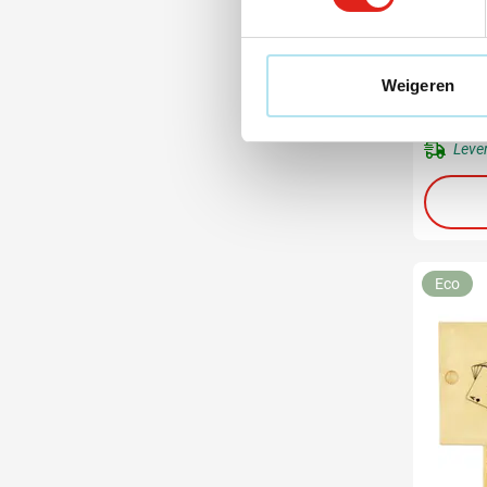
Kaarts
Weigeren
0
vanaf
Bedruk
Leve
Eco