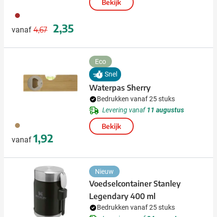
Bekijk
823
Normale prijs
Speciale prijs
2,35
4,67
vanaf
Eco
Snel
Waterpas Sherry
Bedrukken vanaf 25 stuks
Levering vanaf
11 augustus
011
Bekijk
1,92
vanaf
Nieuw
Voedselcontainer Stanley
Legendary 400 ml
Bedrukken vanaf 25 stuks