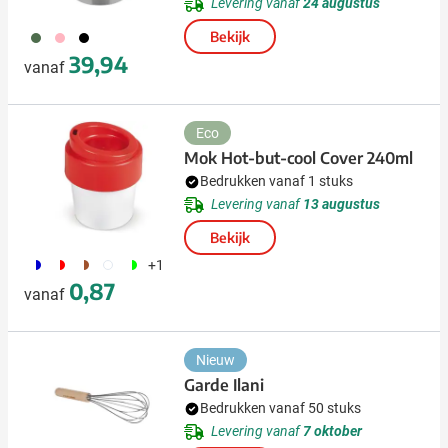
Levering vanaf
24 augustus
374
376
306
Bekijk
39,94
vanaf
Eco
Mok Hot-but-cool Cover 240ml
Bedrukken vanaf 1 stuks
Levering vanaf
13 augustus
Bekijk
187
188
477
504
191
+1
0,87
vanaf
Nieuw
Garde Ilani
Bedrukken vanaf 50 stuks
Levering vanaf
7 oktober