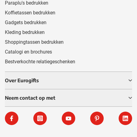
Paraplu's bedrukken
Koffietassen bedrukken
Gadgets bedrukken
Kleding bedrukken
Shoppingtassen bedrukken
Catalogi en brochures
Bestverkochte relatiegeschenken
Over Eurogifts
Neem contact op met
Facebook
Instagram
YouTube
Pinterest
Linke