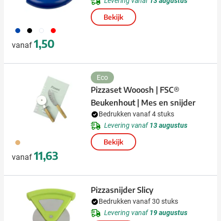
Levering vanaf
13 augustus
Bekijk
023
001
002
008
1,50
vanaf
Eco
Pizzaset Wooosh | FSC®
Beukenhout | Mes en snijder
Bedrukken vanaf 4 stuks
Levering vanaf
13 augustus
945
Bekijk
11,63
vanaf
Pizzasnijder Slicy
Bedrukken vanaf 30 stuks
Levering vanaf
19 augustus