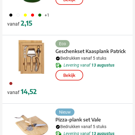
001
002
006
008
060
+1
2,15
vanaf
Eco
Geschenkset Kaasplank Patrick
Bedrukken vanaf 5 stuks
Levering vanaf
13 augustus
Bekijk
011
14,52
vanaf
Nieuw
Pizza-plank set Vale
Bedrukken vanaf 5 stuks
Levering vanaf
13 augustus