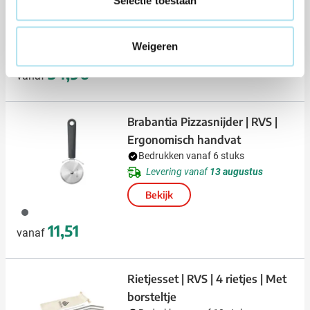
Selectie toestaan
Levering vanaf
13 augustus
Bekijk
Weigeren
001
003
34,96
vanaf
Brabantia Pizzasnijder | RVS |
Ergonomisch handvat
Bedrukken vanaf 6 stuks
Levering vanaf
13 augustus
Bekijk
491
11,51
vanaf
Rietjesset | RVS | 4 rietjes | Met
borsteltje