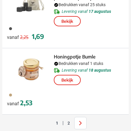
Bedrukken vanaf 25 stuks
Levering vanaf
17 augustus
Bekijk
003
Normale prijs
Speciale prijs
1,69
2,25
vanaf
Honingpotje Bumle
Bedrukken vanaf 1 stuks
Levering vanaf
18 augustus
Bekijk
945
2,53
vanaf
Volgende
1
2
U lees momenteel pagina
Pagina