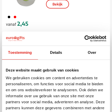
Bekijk
001
008
2,45
vanaf
Rietje | RVS | Met
schoonmaakborstel en
Toestemming
Details
Over
opbergzak
Bedrukken vanaf 25 stuks
Levering vanaf
18 augustus
Deze website maakt gebruik van cookies
032
Bekijk
We gebruiken cookies om content en advertenties te
Normale prijs
Speciale prijs
0,55
1,09
vanaf
personaliseren, om functies voor social media te bieden
en om ons websiteverkeer te analyseren. Ook delen we
informatie over uw gebruik van onze site met onze
Pizzasnijder | Bamboe | RVS
partners voor social media, adverteren en analyse. Deze
snijwiel
partners kunnen deze gegevens combineren met andere
Bedrukken vanaf 25 stuks