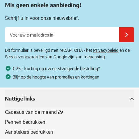
Mis geen enkele aanbieding!
Schrijf u in voor onze nieuwsbrief.
Voer uw e-mailadres in
Schrijf u
Dit formulier is beveiligd met reCAPTCHA - het
Privacybeleid
en de
Servicevoorwaarden
van
Google
zijn van toepassing.
€ 25,- korting op uw eerstvolgende bestelling*
Blijf op de hoogte van promoties en kortingen
Nuttige links
Cadeaus van de maand 🎁
Pennen bedrukken
Aanstekers bedrukken