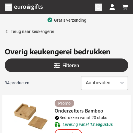
Ga naar de inhoud
Menu openen
Terug naar
keukengerei
Overig keukengerei bedrukken
Filteren
34
producten
Promo
Onderzetters Bamboo
Bedrukken vanaf 20 stuks
Levering vanaf
13 augustus