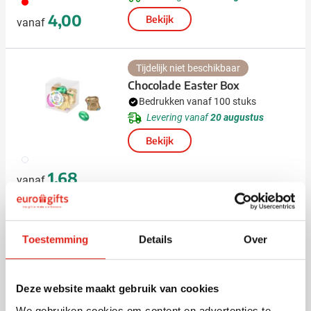
008
4,00
Bekijk
vanaf
Tijdelijk niet beschikbaar
Chocolade Easter Box
Bedrukken vanaf 100 stuks
Levering vanaf
20 augustus
Bekijk
970
1,68
vanaf
Toestemming
Details
Over
Waarom kiezen voor gepersonaliseerde
paasgeschenken?
Deze website maakt gebruik van cookies
Door uw medewerkers, klanten of partners rond de
We gebruiken cookies om content en advertenties te