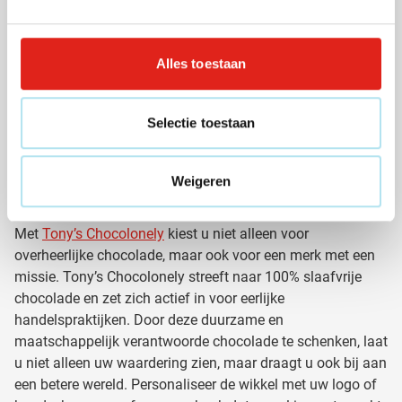
Paaseitjes in alle smaken
:
Klassieke melk, fondant of
witte chocolade, verpakt in doosjes of
zakjes
met uw
logo.
Alles toestaan
Luxe chocolade:
Kies voor een stijlvol geschenk met
heerlijke chocolade, beschikbaar in verschillende
Selectie toestaan
varianten.
Tony’s Chocolonely: Eerlijke chocolade
Weigeren
met een krachtige boodschap
Met
Tony’s Chocolonely
kiest u niet alleen voor
overheerlijke chocolade, maar ook voor een merk met een
missie. Tony’s Chocolonely streeft naar 100% slaafvrije
chocolade en zet zich actief in voor eerlijke
handelspraktijken. Door deze duurzame en
maatschappelijk verantwoorde chocolade te schenken, laat
u niet alleen uw waardering zien, maar draagt u ook bij aan
een betere wereld. Personaliseer de wikkel met uw logo of