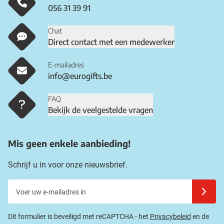
056 31 39 91
Chat
Direct contact met een medewerker
E-mailadres
info@eurogifts.be
FAQ
Bekijk de veelgestelde vragen
Mis geen enkele aanbieding!
Schrijf u in voor onze nieuwsbrief.
Voer uw e-mailadres in
Schrijf u
Dit formulier is beveiligd met reCAPTCHA - het
Privacybeleid
en de