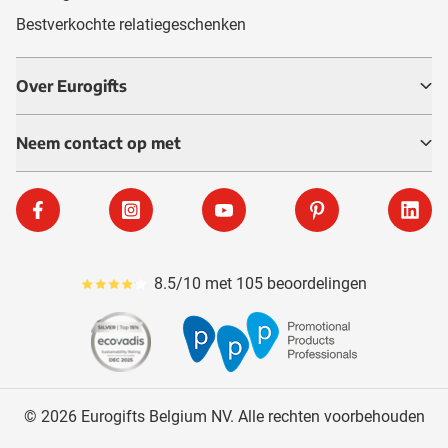
Bestverkochte relatiegeschenken
Over Eurogifts
Neem contact op met
Facebook
Instagram
YouTube
Pinterest
Linke
8.5/10 met 105 beoordelingen
Gemiddeld reviewpercentage is 85
© 2026 Eurogifts Belgium NV. Alle rechten voorbehouden