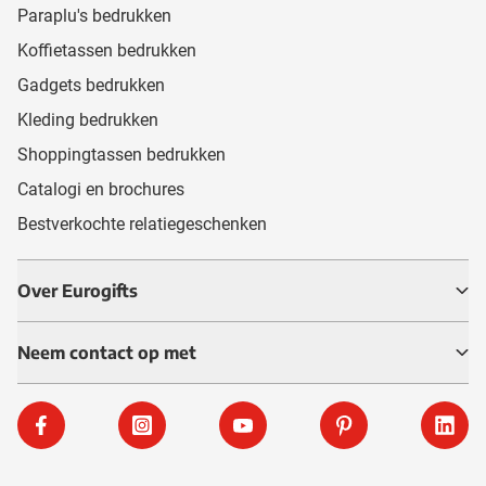
Paraplu's bedrukken
Koffietassen bedrukken
Gadgets bedrukken
Kleding bedrukken
Shoppingtassen bedrukken
Catalogi en brochures
Bestverkochte relatiegeschenken
Over Eurogifts
Neem contact op met
Facebook
Instagram
YouTube
Pinterest
Linke