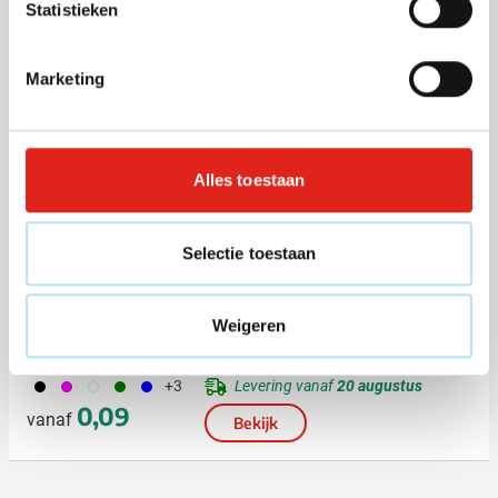
Statistieken
(1)
Sleutelhanger / flesopener
Bottlephone Anneliese
Marketing
Bedrukken vanaf 125 stuks
023
001
007
008
032
Levering vanaf
11 augustus
Normale prijs
Speciale prijs
0,11
0,26
vanaf
Bekijk
Alles toestaan
(1)
Selectie toestaan
Polsbandje Plasker
Weigeren
Bedrukken vanaf 100 stuks
001
046
002
004
005
Levering vanaf
20 augustus
+3
0,09
vanaf
Bekijk