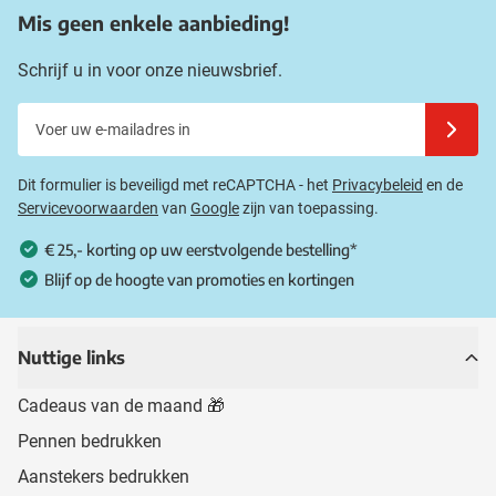
Mis geen enkele aanbieding!
Schrijf u in voor onze nieuwsbrief.
Voer uw e-mailadres in
Schrijf u
Dit formulier is beveiligd met reCAPTCHA - het
Privacybeleid
en de
Servicevoorwaarden
van
Google
zijn van toepassing.
€ 25,- korting op uw eerstvolgende bestelling*
Blijf op de hoogte van promoties en kortingen
Nuttige links
Cadeaus van de maand 🎁
Pennen bedrukken
Aanstekers bedrukken