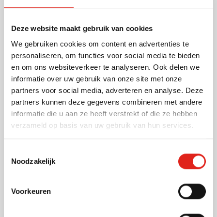
jeugdbewegingen en op school. Dit product is
gemaakt in Europa.
Deze website maakt gebruik van cookies
Lees meer
We gebruiken cookies om content en advertenties te
personaliseren, om functies voor social media te bieden
Specificaties
en om ons websiteverkeer te analyseren. Ook delen we
Artikelnummer
61199
informatie over uw gebruik van onze site met onze
Gewicht
6 gram
partners voor social media, adverteren en analyse. Deze
Materiaal
Kunststof
partners kunnen deze gegevens combineren met andere
Afmetingen
4.4 cm x 5.5 cm x 0.3 cm
informatie die u aan ze heeft verstrekt of die ze hebben
(l x b x h)
verzameld op basis van uw gebruik van hun services.
Toestemmingsselectie
Noodzakelijk
Andere klanten kozen ook voor
Voorkeuren
Uitverkoop