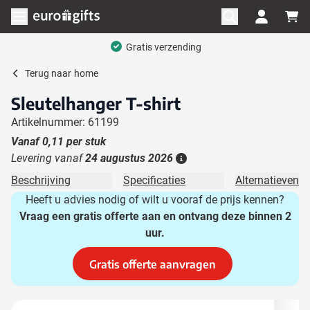
Ga naar de inhoud
Menu openen
Gratis verzending
Terug naar
home
Sleutelhanger T-shirt
Artikelnummer: 61199
Vanaf
0,11
per stuk
Levering vanaf
24 augustus 2026
Details
Beschrijving
Specificaties
Alternatieven
Heeft u advies nodig of wilt u vooraf de prijs kennen?
Vraag een gratis offerte aan en ontvang deze binnen 2
uur.
Gratis offerte aanvragen
Hoofdafbeelding
Klik om afbeelding op volledig scherm te bekijken