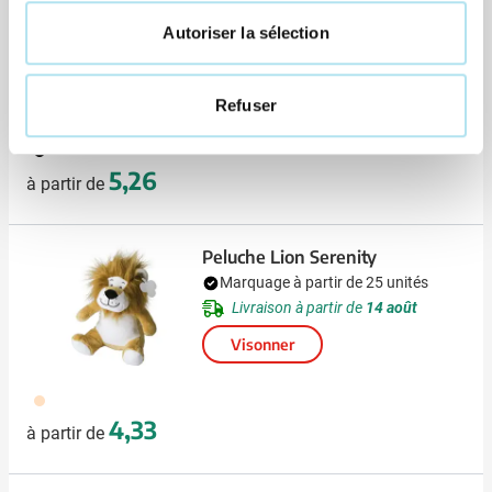
Peluche Graduate Magnus
Autoriser la sélection
Marquage à partir de 9 unités
Livraison à partir de
14 août
Visonner
Refuser
009
5,26
à partir de
Peluche Lion Serenity
Marquage à partir de 25 unités
Livraison à partir de
14 août
Visonner
357
4,33
à partir de