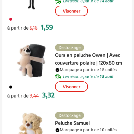
Livraison à partir de
14 août
Visonner
009
Prix normal
Prix spécial
1,59
5,16
à partir de
Déstockage
Ours en peluche Owen | Avec
couverture polaire | 120x80 cm
Marquage à partir de 15 unités
Livraison à partir de
18 août
001
Visonner
Prix normal
Prix spécial
3,32
9,44
à partir de
Déstockage
Peluche Samuel
Marquage à partir de 10 unités