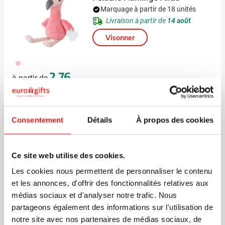
Marquage à partir de 18 unités
Livraison à partir de
14 août
Visonner
017
2,76
à partir de
(3)
Consentement
Détails
À propos des cookies
Peluche avec T-shirt Teddy
Marquage à partir de 24 unités
Livraison à partir de
14 août
Ce site web utilise des cookies.
Visonner
Les cookies nous permettent de personnaliser le contenu
002
et les annonces, d'offrir des fonctionnalités relatives aux
6,45
à partir de
médias sociaux et d'analyser notre trafic. Nous
partageons également des informations sur l'utilisation de
notre site avec nos partenaires de médias sociaux, de