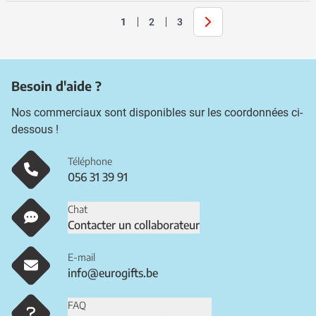
Suivant
1
2
3
Vous lisez actuellement la page
Page
Page
Besoin d'aide ?
Nos commerciaux sont disponibles sur les coordonnées ci-
dessous !
Téléphone
056 31 39 91
Chat
Contacter un collaborateur
E-mail
info@eurogifts.be
FAQ