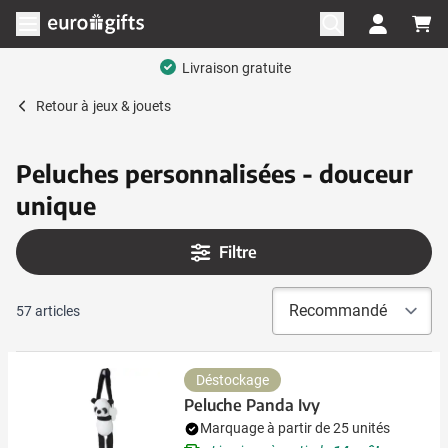
Aller au contenu
Ouvrir le menu
Retour à
jeux & jouets
Peluches personnalisées - douceur
unique
Filtre
57
articles
Déstockage
Peluche Panda Ivy
Marquage à partir de 25 unités