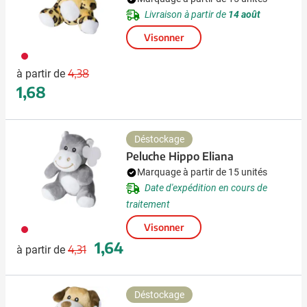
Livraison à partir de
14 août
Visonner
009
Prix normal
Prix spécial
4,38
à partir de
1,68
Déstockage
Peluche Hippo Eliana
Marquage à partir de 15 unités
Date d'expédition en cours de
traitement
Visonner
009
Prix normal
Prix spécial
1,64
4,31
à partir de
Déstockage