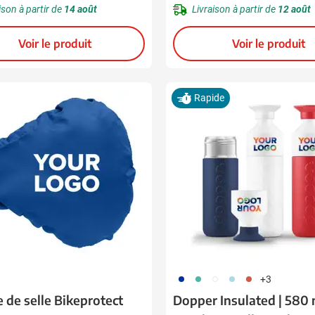
ison à partir de
14 août
Livraison à partir de
12 août
Voir le produit
Voir le produit
Rapide
773
886
721
887
888
+3
 de selle Bikeprotect
Dopper Insulated | 580 m