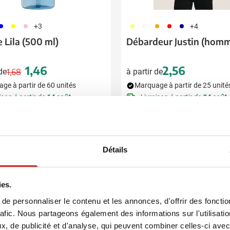
05
006
017
167
002
007
008
538
+3
+4
 Lila (500 ml)
Débardeur Justin (hom
1,46
2,56
 de
1,68
à partir de
Prix normal
Prix spécial
ge à partir de 60 unités
Marquage à partir de 25 unité
ison à partir de
14 août
Livraison à partir de
24 août
Voir le produit
Voir le produit
Détails
e du Meilleur Prix
Top
ide
ies.
e personnaliser le contenu et les annonces, d'offrir des fonctio
rafic. Nous partageons également des informations sur l'utilisati
, de publicité et d'analyse, qui peuvent combiner celles-ci avec