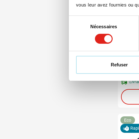
vous leur avez fournies ou qu'
Sélection
Nécessaires
du
consentement
011
001
0
Sac sh
Refuser
à partir
Marqua
Livra
Eco
Rap