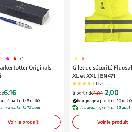
02
117
008
006
007
+1
arker Jotter Originals
Gilet de sécurité Fluosaf
é
XL et XXL | EN471
(15)
6,16
2,00
 de
à partir de
2,84
Prix normal
Prix spécial
ge à partir de 5 unités
Marquage à partir de 50 unité
ison à partir de
12 août
Livraison à partir de
12 août
Voir le produit
Voir le produit