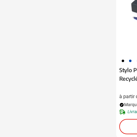
001
023
0
Stylo P
Recycl
à partir
Marqua
Livra