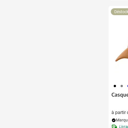
Déstoc
001
003
0
Casque
à partir
Marqua
Livra