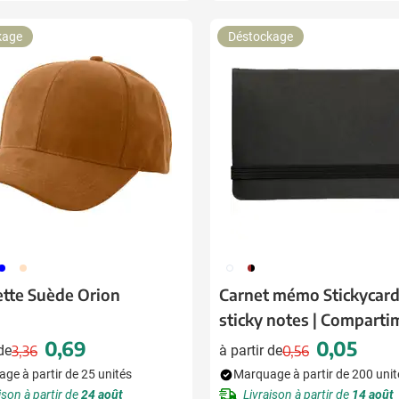
kage
Déstockage
05
357
002
092
tte Suède Orion
Carnet mémo Stickycard 
sticky notes | Comparti
rangement
0,69
0,05
 de
3,36
à partir de
0,56
Prix normal
Prix spécial
Prix normal
Prix spécial
ge à partir de 25 unités
Marquage à partir de 200 unit
ison à partir de
24 août
Livraison à partir de
14 août