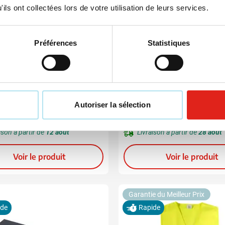
ils ont collectées lors de votre utilisation de leurs services.
Préférences
Statistiques
23
013
002
490
001
343
442
970
+7
+13
opping Polypro | Recyclé
Bidon Tacx Shiva 500
(3)
0,32
0,99
Autoriser la sélection
 de
0,39
à partir de
Prix normal
Prix spécial
ge à partir de 100 unités
Marquage à partir de 100 unit
ison à partir de
12 août
Livraison à partir de
28 août
Voir le produit
Voir le produit
Garantie du Meilleur Prix
ide
Rapide