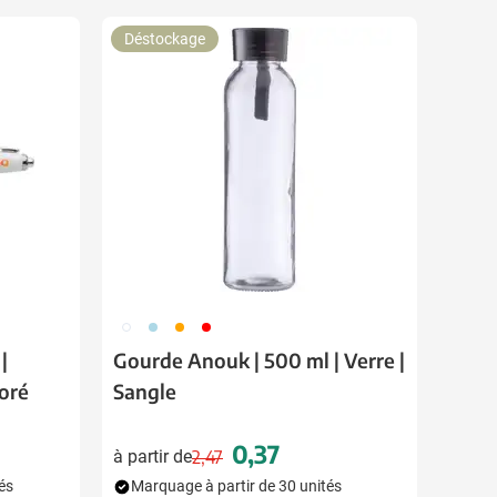
Déstockage
002
018
007
008
|
Gourde Anouk | 500 ml | Verre |
loré
Sangle
0,37
à partir de
2,47
Prix normal
Prix spécial
és
Marquage à partir de 30 unités