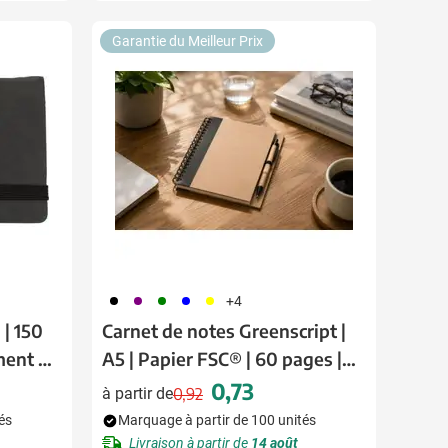
Garantie du Meilleur Prix
001
024
004
005
006
+4
| 150
Carnet de notes Greenscript |
ment de
A5 | Papier FSC® | 60 pages |
Ligné | Avec stylo
0,73
à partir de
0,92
Prix normal
Prix spécial
és
Marquage à partir de 100 unités
Livraison à partir de
14 août