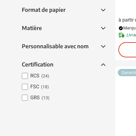
Format de papier
Format de papier
à partir
Matière
Matière
Marqua
Livra
Personnalisable avec nom
Personnalisable avec nom
Certification
Certification
Garanti
RCS
(24)
FSC
(18)
GRS
(13)