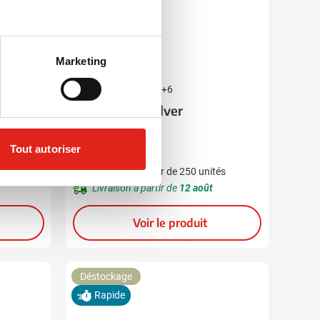
Marketing
001
024
004
005
006
+6
Stylo Cardiff Silver
0,12
Tout autoriser
à partir de
és
Marquage à partir de 250 unités
Livraison à partir de
12 août
Voir le produit
Déstockage
Rapide