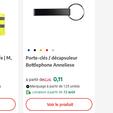
023
001
007
008
032
e | M,
Porte-clés / décapsuleur
Bottlephone Anneliese
0,11
à partir de
0,26
Prix normal
Prix spécial
s
Marquage à partir de 125 unités
Livraison à partir de
12 août
Voir le produit