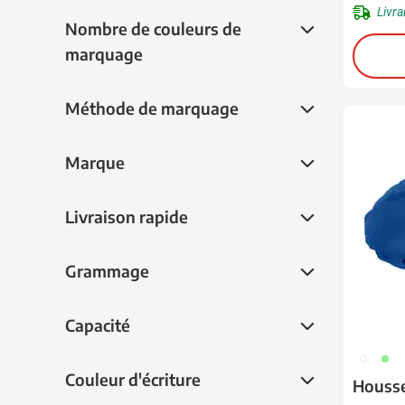
Livra
kaki
(33)
Nombre de couleurs de marquage
Nombre de couleurs de
naturlig
(12)
marquage
pourpre
(69)
translucide
(13)
Méthode de marquage
Méthode de marquage
vert
(227)
Marque
Marque
Livraison rapide
Livraison rapide
Grammage
Grammage
Capacité
Capacité
002
029
Couleur d'écriture
Couleur d'écriture
Housse