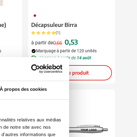
011
me)
Décapsuleur Birra
(1)
0,53
à partir de
0,66
Prix normal
Prix spécial
s
Marquage à partir de 120 unités
Livraison à partir de
14 août
Voir le produit
À propos des cookies
Recyclé
Rapide
nnalités relatives aux médias
on de notre site avec nos
 d'autres informations que