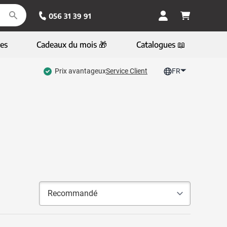
056 31 39 91
es
Cadeaux du mois 🎁
Catalogues 📖
Prix avantageux
Service Client
FR