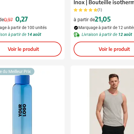
Inox | Bouteille isother
(1)
0,27
21,05
 de
0,97
à partir de
Prix normal
Prix spécial
ge à partir de 100 unités
Marquage à partir de 12 unité
ison à partir de
14 août
Livraison à partir de
12 août
Voir le produit
Voir le produit
e du Meilleur Prix