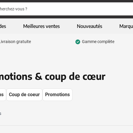
er
er
des
Meilleures ventes
Nouveautés
Marqu
Livraison gratuite
Gamme complète
pour la catégorie Ecriture
 pour la catégorie Vêtements & textiles
 pour la catégorie Gadgets
otions & coup de cœur
 pour la catégorie Articles écologiques
 pour la catégorie High-tech & multimédia
ns
Coup de coeur
Promotions
 pour la catégorie Entreprises & bureau
s
pour la catégorie Sports, loisirs & jeux
u pour la catégorie Sacs & bagages