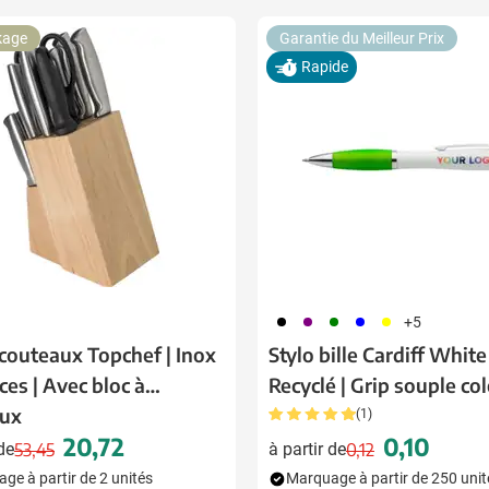
 pour la catégorie Boissons
kage
Garantie du Meilleur Prix
Rapide
 pour la catégorie Alimentation & boissons
 pour la catégorie Maison & bien-être
 pour la catégorie Outillage & lampes
 pour la catégorie Sécurité
 pour la catégorie Enfants
 pour la catégorie Inspiration
001
024
004
005
006
+5
u pour la catégorie Promotions & coup de cœur
 couteaux Topchef | Inox
Stylo bille Cardiff White 
èces | Avec bloc à
Recyclé | Grip souple co
aux
(1)
ion
20,72
0,10
 de
53,45
à partir de
0,12
Prix normal
Prix spécial
Prix normal
Prix spécial
ge à partir de 2 unités
Marquage à partir de 250 unit