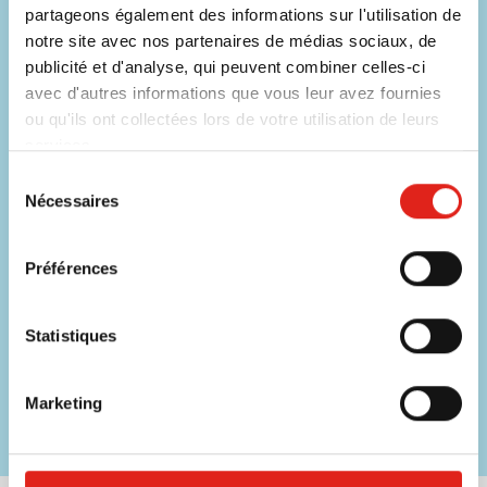
partageons également des informations sur l'utilisation de
E-mail
info@eurogifts.be
notre site avec nos partenaires de médias sociaux, de
publicité et d'analyse, qui peuvent combiner celles-ci
FAQ
avec d'autres informations que vous leur avez fournies
Voir les questions fréquentes
ou qu'ils ont collectées lors de votre utilisation de leurs
services.
Sélection
Ne manquez aucune offre !
Nécessaires
du
consentement
Inscrivez-vous à notre newsletter.
Préférences
Saisissez votre email
Inscrivez
Statistiques
Ce formulaire est protégé par reCAPTCHA. Les
règles de
confidentialité
et les
conditions d' utilisation
de
Google
s'appliquent.
Marketing
€ 25,- de réduction sur votre prochaine commande*
Restez informé des promotions et réductions