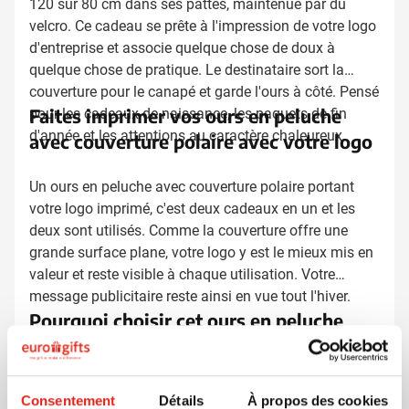
120 sur 80 cm dans ses pattes, maintenue par du
velcro. Ce cadeau se prête à l'impression de votre logo
d'entreprise et associe quelque chose de doux à
quelque chose de pratique. Le destinataire sort la
couverture pour le canapé et garde l'ours à côté. Pensé
Faites imprimer vos ours en peluche
pour les cadeaux de naissance, les paquets de fin
d'année et les attentions au caractère chaleureux.
avec couverture polaire avec votre logo
Un ours en peluche avec couverture polaire portant
votre logo imprimé, c'est deux cadeaux en un et les
deux sont utilisés. Comme la couverture offre une
grande surface plane, votre logo y est le mieux mis en
valeur et reste visible à chaque utilisation. Votre
message publicitaire reste ainsi en vue tout l'hiver.
Pourquoi choisir cet ours en peluche
avec couverture polaire
L'ours en peluche douce reçoit généralement une place
Consentement
Détails
À propos des cookies