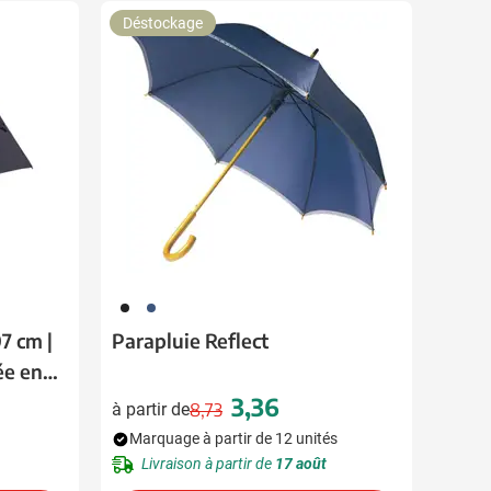
Déstockage
001
005
7 cm |
Parapluie Reflect
ée en
3,36
à partir de
8,73
Prix normal
Prix spécial
Marquage à partir de 12 unités
Livraison à partir de
17 août