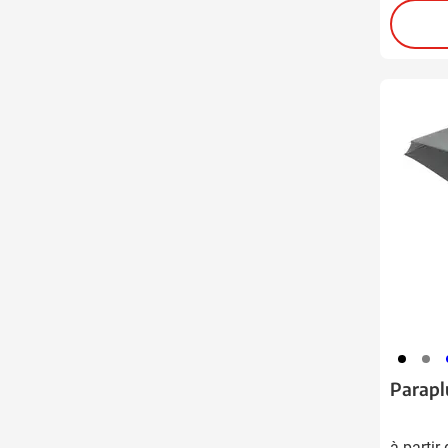
001
003
0
Parapl
à partir