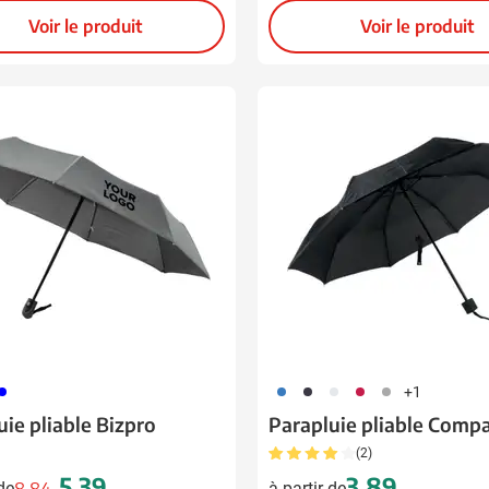
Voir le produit
Voir le produit
05
023
001
002
008
491
+1
uie pliable Bizpro
Parapluie pliable Comp
(2)
5,39
3,89
 de
8,84
à partir de