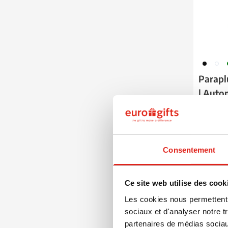
001
002
0
Parapl
| Auto
bois
à partir
Marqua
Livra
Consentement
Ce site web utilise des cook
Les cookies nous permettent d
Garanti
sociaux et d'analyser notre t
Rap
partenaires de médias sociaux