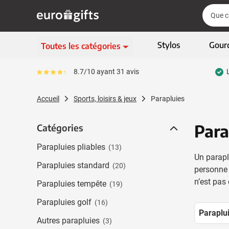
Aller au contenu
Cherch
Cherch
Passer le menu
Stylos
Gour
Toutes les catégories
Ecriture
8.7/10 ayant 31 avis
Le pourcentage moyen d'avis est de 87
Afficher le sous-menu 
Vêtements & textiles
Accueil
Sports, loisirs & jeux
Parapluies
Afficher le sous-menu
Gadgets
Afficher le sous-menu
Para
Catégories
Catégories
Articles écologiques
Afficher le sous-menu
Parapluies pliables
(13)
High-tech & multimédia
Un parapl
Afficher le sous-menu
Parapluies standard
(20)
personne 
Entreprises & bureau
n’est pas 
Afficher le sous-menu
Parapluies tempête
(19)
Sports, loisirs & jeux
Parapluies golf
Afficher le sous-menu 
(16)
Sacs & bagages
Paraplui
Autres parapluies
(3)
Afficher le sous-men