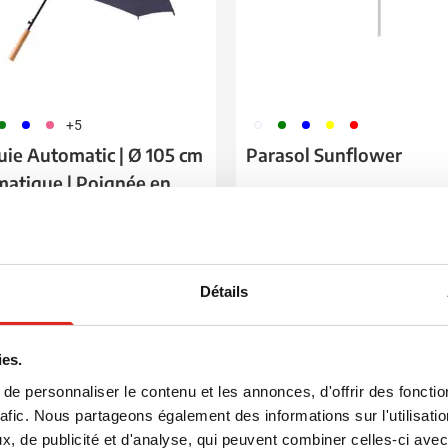
04
005
017
002
004
005
006
008
+5
uie Automatic | Ø 105 cm
Parasol Sunflower
matique | Poignée en
3,80
8,16
 de
à partir de
ge à partir de 24 unités
Marquage à partir de 18 unité
ison à partir de
13 août
Livraison à partir de
25 août
Détails
Voir le produit
Voir le produit
ies.
e personnaliser le contenu et les annonces, d'offrir des fonctio
e du Meilleur Prix
rafic. Nous partageons également des informations sur l'utilisati
ide
, de publicité et d'analyse, qui peuvent combiner celles-ci avec