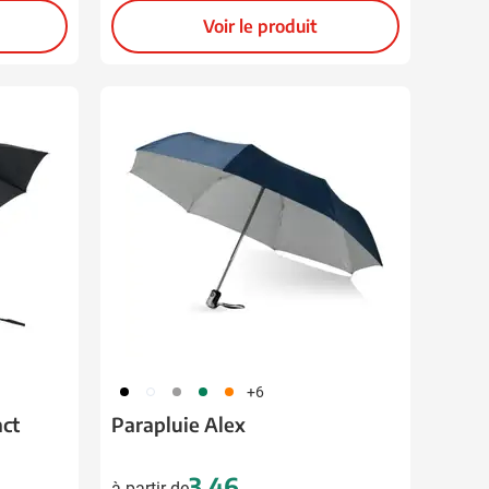
Voir le produit
001
002
003
004
007
+6
act
Parapluie Alex
3,46
à partir de