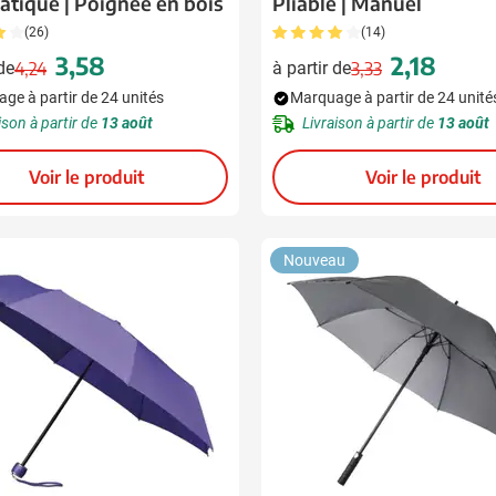
tique | Poignée en bois
Pliable | Manuel
(26)
(14)
3,58
2,18
 de
4,24
à partir de
3,33
ion
Prix normal
Prix spécial
Prix normal
Prix spécial
ge à partir de 24 unités
Marquage à partir de 24 unité
ison à partir de
13 août
Livraison à partir de
13 août
Voir le produit
Voir le produit
Nouveau