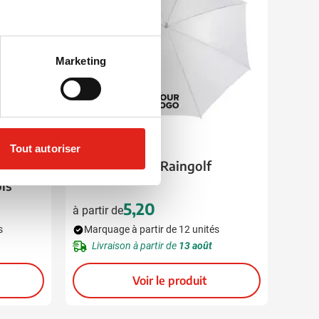
Marketing
001
002
005
Tout autoriser
ow | Ø
Parapluie golf Raingolf
ois
5,20
à partir de
s
Marquage à partir de 12 unités
Livraison à partir de
13 août
Voir le produit