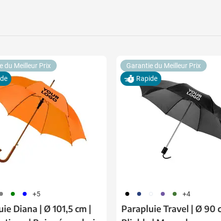
 pour la catégorie Boissons
 pour la catégorie Alimentation & boissons
 pour la catégorie Maison & bien-être
e du Meilleur Prix
Garantie du Meilleur Prix
 pour la catégorie Outillage & lampes
ide
Rapide
 pour la catégorie Sécurité
 pour la catégorie Enfants
 pour la catégorie Inspiration
u pour la catégorie Promotions & coup de cœur
03
004
005
001
023
002
024
004
+5
+4
ie Diana | Ø 101,5 cm |
Parapluie Travel | Ø 90 