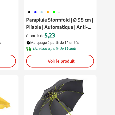
001
005
018
007
019
+1
Parapluie Stormfold | Ø 98 cm |
Pliable | Automatique | Anti-
tempête
5,23
à partir de
s
Marquage à partir de 12 unités
Livraison à partir de
19 août
Voir le produit