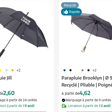
Recyclé
Rapide
06
018
007
023
001
002
003
005
+2
+2
ie Jill
Parapluie Brooklyn | Ø 9
Recyclé | Pliable | Poign
bois
2,60
4,62
 de
à partir de
ge à partir de 24 unités
Marquage à partir de 9 unités
ison à partir de
19 août
Livraison à partir de
13 août