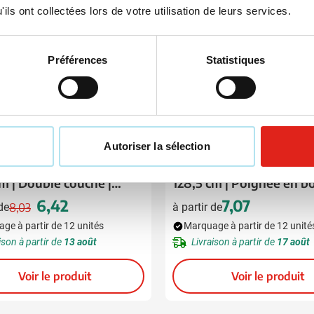
ils ont collectées lors de votre utilisation de leurs services.
Préférences
Statistiques
05
009
Autoriser la sélection
uie tempête Forte | Ø
Parapluie de golf Rainb
cm | Double couche |
128,5 cm | Poignée en b
6,42
7,07
 de
8,03
à partir de
Prix normal
Prix spécial
ge à partir de 12 unités
Marquage à partir de 12 unité
ison à partir de
13 août
Livraison à partir de
17 août
Voir le produit
Voir le produit