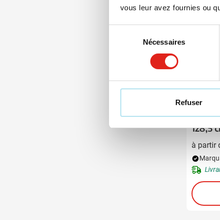
vous leur avez fournies ou qu'
Sélection
Nécessaires
du
consentement
001
003
0
Refuser
Parapl
128,5 
Métal
à partir
Marqua
Livra