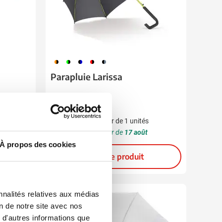
278
982
081
083
086
Parapluie Larissa
6,16
à partir de
s
Marquage à partir de 1 unités
Livraison à partir de
17 août
À propos des cookies
Voir le produit
nnalités relatives aux médias
Rapide
on de notre site avec nos
 d'autres informations que