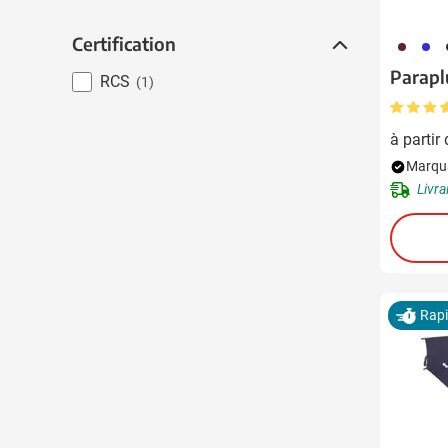
Certification
Certification
010
023
0
Parapl
RCS
(1)
à partir
Marqua
Livra
Rap