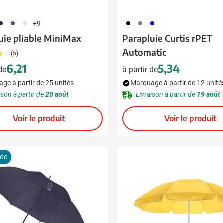
01
024
002
001
003
005
+9
uie pliable MiniMax
Parapluie Curtis rPET
Automatic
(5)
6,21
5,34
 de
à partir de
ge à partir de 25 unités
Marquage à partir de 12 unité
ison à partir de
20 août
Livraison à partir de
19 août
Voir le produit
Voir le produit
ide