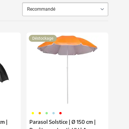
Déstockage
006
007
029
018
008
cm |
Parasol Solstice | Ø 150 cm |