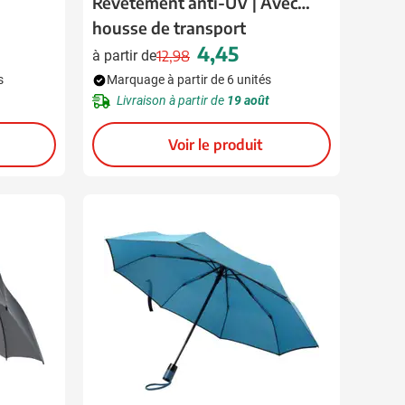
Revêtement anti-UV | Avec
housse de transport
4,45
à partir de
12,98
Prix normal
Prix spécial
s
Marquage à partir de 6 unités
Livraison à partir de
19 août
Voir le produit