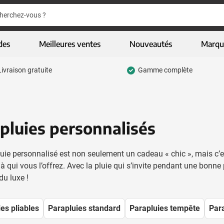
er
er
des
Meilleures ventes
Nouveautés
Marqu
Livraison gratuite
Gamme complète
pour la catégorie Ecriture
 pour la catégorie Vêtements & textiles
 pour la catégorie Gadgets
pluies personnalisés
 pour la catégorie Articles écologiques
uie personnalisé est non seulement un cadeau « chic », mais c’e
 pour la catégorie High-tech & multimédia
à qui vous l’offrez. Avec la pluie qui s’invite pendant une bonne 
du luxe !
 pour la catégorie Entreprises & bureau
pour la catégorie Sports, loisirs & jeux
es pliables
Parapluies standard
Parapluies tempête
Para
u pour la catégorie Sacs & bagages