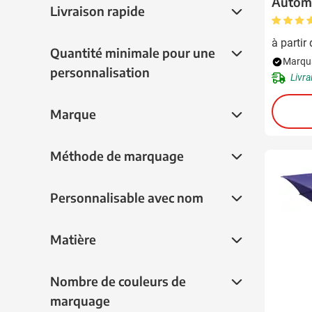
Automa
Livraison rapide
Livraison rapide
rouge
(34)
vert
(24)
à partir
Quantité minimale pour une personnalisat
Quantité minimale pour une
Marqua
personnalisation
Livra
Marque
Marque
Méthode de marquage
Méthode de marquage
Personnalisable avec nom
Personnalisable avec nom
Matière
Matière
Nombre de couleurs de marquage
Nombre de couleurs de
marquage