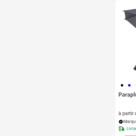
001
005
0
Paraplu
à partir
Marqua
Livra