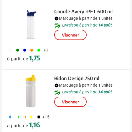
Gourde Avery rPET 600 ml
Marquage à partir de 1 unités
Livraison à partir de
14 août
Visonner
002
004
005
007
029
+1
1,75
à partir de
Bidon Design 750 ml
Marquage à partir de 1 unités
Livraison à partir de
14 août
Visonner
190
191
192
241
001
+15
1,16
à partir de