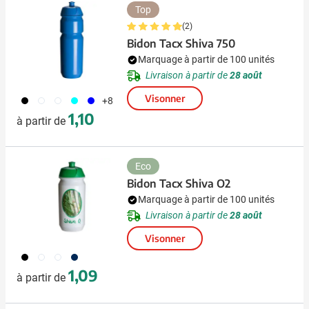
Top
(2)
Bidon Tacx Shiva 750
Marquage à partir de 100 unités
Livraison à partir de
28 août
Visonner
001
002
970
533
005
+8
1,10
à partir de
Eco
Bidon Tacx Shiva O2
Marquage à partir de 100 unités
Livraison à partir de
28 août
Visonner
001
970
002
307
1,09
à partir de