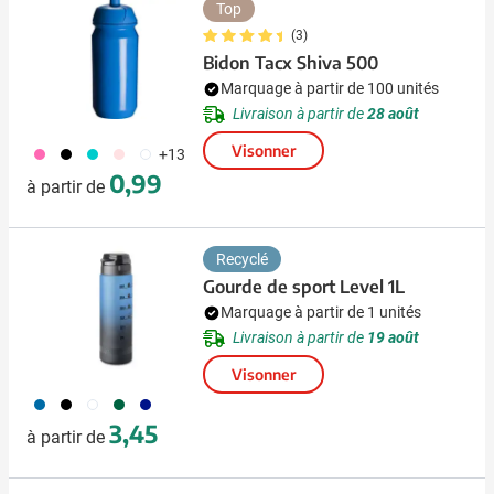
Top
(3)
Bidon Tacx Shiva 500
Marquage à partir de 100 unités
Livraison à partir de
28 août
Visonner
490
001
343
442
970
+13
0,99
à partir de
Recyclé
Gourde de sport Level 1L
Marquage à partir de 1 unités
Livraison à partir de
19 août
Visonner
033
001
002
004
005
3,45
à partir de