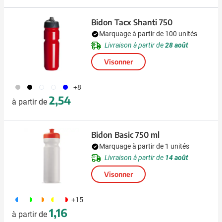
Bidon Tacx Shanti 750
Marquage à partir de 100 unités
Livraison à partir de
28 août
Visonner
032
001
002
970
005
+8
2,54
à partir de
Bidon Basic 750 ml
Marquage à partir de 1 unités
Livraison à partir de
14 août
Visonner
190
191
192
241
188
+15
1,16
à partir de