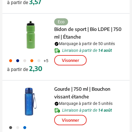
3,57
à partir de
Eco
Bidon de sport | Bio LDPE | 750
ml | Étanche
Marquage à partir de 50 unités
Livraison à partir de
14 août
210
045
970
179
169
Visonner
+5
2,30
à partir de
Gourde | 750 ml | Bouchon
vissant étanche
Marquage à partir de 5 unités
Livraison à partir de
14 août
Visonner
001
002
005