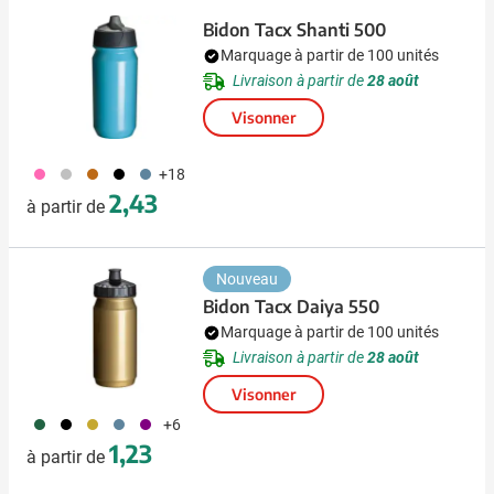
Bidon Tacx Shanti 500
Marquage à partir de 100 unités
Livraison à partir de
28 août
Visonner
490
032
087
001
485
+18
2,43
à partir de
Nouveau
Bidon Tacx Daiya 550
Marquage à partir de 100 unités
Livraison à partir de
28 août
Visonner
374
001
386
485
024
+6
1,23
à partir de