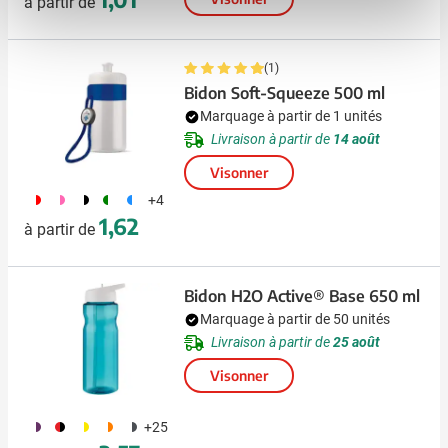
à partir de
(1)
Bidon Soft-Squeeze 500 ml
Marquage à partir de 1 unités
Livraison à partir de
14 août
Visonner
188
189
169
224
974
+4
1,62
à partir de
Bidon H2O Active® Base 650 ml
Marquage à partir de 50 unités
Livraison à partir de
25 août
Visonner
370
175
377
179
874
+25