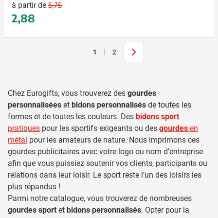
Prix normal
Prix spécial
5,75
à partir de
2,88
Suivant
1
2
Vous lisez actuellement la page
Page
Chez Eurogifts, vous trouverez des
gourdes
personnalisées
et
bidons personnalisés
de toutes les
formes et de toutes les couleurs. Des
bidons sport
pratiques
pour les sportifs exigeants ou des
gourdes
en
métal
pour les amateurs de nature. Nous imprimons ces
gourdes publicitaires avec votre logo ou nom d’entreprise
afin que vous puissiez soutenir vos clients, participants ou
relations dans leur loisir. Le sport reste l’un des loisirs les
plus répandus !
Parmi notre catalogue, vous trouverez de nombreuses
gourdes sport
et
bidons personnalisés
. Opter pour la