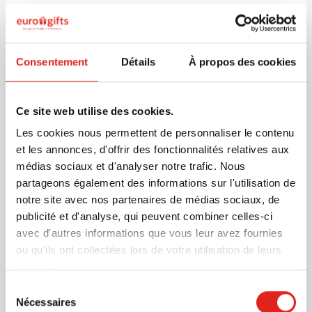
Nouveau
Casier à bidons Starlight
Consentement
Détails
À propos des cookies
Marquage à partir de 500 unités
Livraison à partir de
21 août
Ce site web utilise des cookies.
Visonner
001
Les cookies nous permettent de personnaliser le contenu
10,19
et les annonces, d'offrir des fonctionnalités relatives aux
à partir de
médias sociaux et d'analyser notre trafic. Nous
partageons également des informations sur l'utilisation de
Nouveau
notre site avec nos partenaires de médias sociaux, de
Bouteille de sport Activate 1L
publicité et d'analyse, qui peuvent combiner celles-ci
Marquage à partir de 1 unités
avec d'autres informations que vous leur avez fournies
Livraison à partir de
19 août
ou qu'ils ont collectées lors de votre utilisation de leurs
services.
Visonner
033
001
948
Sélection
Nécessaires
3,43
du
à partir de