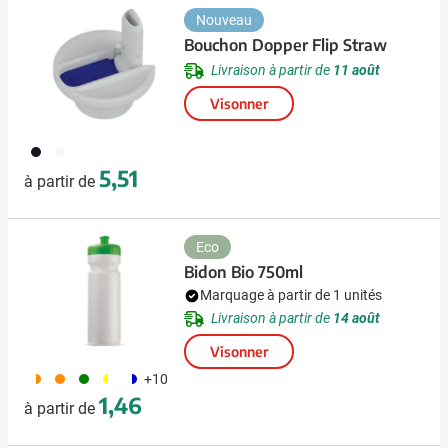
Nouveau
Bouchon Dopper Flip Straw
Livraison à partir de
11 août
Visonner
001
002
5,51
à partir de
Eco
Bidon Bio 750ml
Marquage à partir de 1 unités
Livraison à partir de
14 août
Visonner
192
350
351
241
187
+10
1,46
à partir de