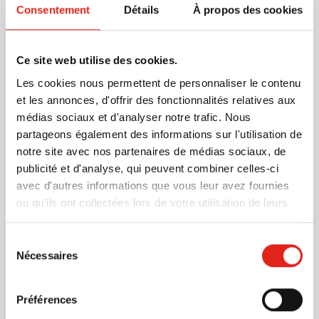
Consentement
Détails
À propos des cookies
degrés. De plus, cette bouteille convient aux boissons
gazeuses. Idéale pour votre publicité pétillante !
En savoir plus
Ce site web utilise des cookies.
Les cookies nous permettent de personnaliser le contenu
Plus d'information
et les annonces, d'offrir des fonctionnalités relatives aux
Numéro d'article
1066933
médias sociaux et d'analyser notre trafic. Nous
Poids
116 gramme(s)
partageons également des informations sur l'utilisation de
Capacité
600 ml
notre site avec nos partenaires de médias sociaux, de
Matière
PP, rPET
publicité et d'analyse, qui peuvent combiner celles-ci
Dimensions
0 cm x 0 cm x 24 cm (l x l
avec d'autres informations que vous leur avez fournies
x h)
ou qu'ils ont collectées lors de votre utilisation de leurs
Diamètre
6.6 cm
services.
Sélection
Nécessaires
du
consentement
D'autres clients ont aussi choisi
Préférences