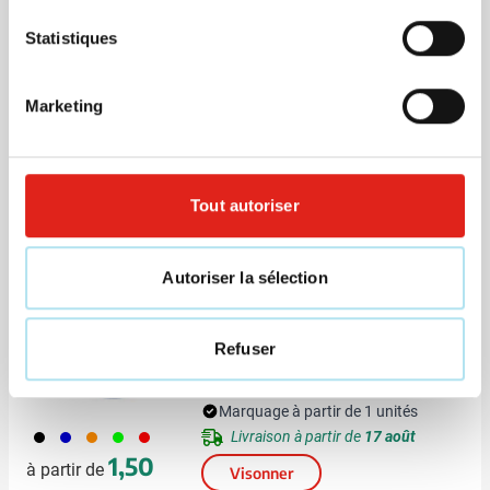
Statistiques
Recyclé
Gourde Loop transparant rPET
600 ml
Marketing
Marquage à partir de 1 unités
033
497
304
305
309
Livraison à partir de
17 août
+2
Tout autoriser
1,47
à partir de
Visonner
Autoriser la sélection
Recyclé
Gourde Nouvel rPET 600 ml
Refuser
Marquage à partir de 1 unités
001
005
007
029
008
Livraison à partir de
17 août
1,50
à partir de
Visonner