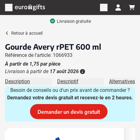
Aller au contenu
Ouvrir le menu
Livraison gratuite
Retour à
accueil
Gourde Avery rPET 600 ml
Référence de l'article: 1066933
À partir de
1,75
par pièce
Livraison à partir de
17 août 2026
Plus d'information
Description
Descriptif
Alternatives
Besoin de conseils ou d'un prix avant de commander ?
Demandez votre devis gratuit et recevez-le en 2 heures.
Demander un devis gratuit
Image principale
Cliquez pour voir l'image en plein écran