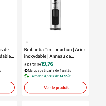
032
is de
Brabantia Tire-bouchon | Acier
ydable
inoxydable | Anneau de
centrage et coupe-capsule
19,76
à partir de
s
Marquage à partir de 4 unités
Livraison à partir de
14 août
Voir le produit