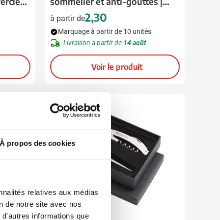
vercle
sommelier et anti-gouttes |
Acier mat
2,30
à partir de
Marquage à partir de 10 unités
Livraison à partir de
14 août
Voir le produit
À propos des cookies
nnalités relatives aux médias
on de notre site avec nos
 d'autres informations que