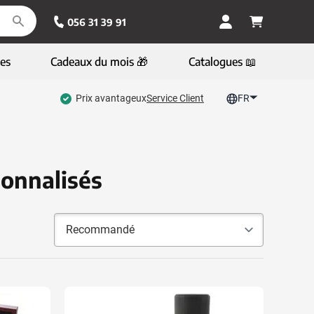
056 31 39 91
es
Cadeaux du mois 🎁
Catalogues 📖
Prix avantageux
Service Client
FR
onnalisés