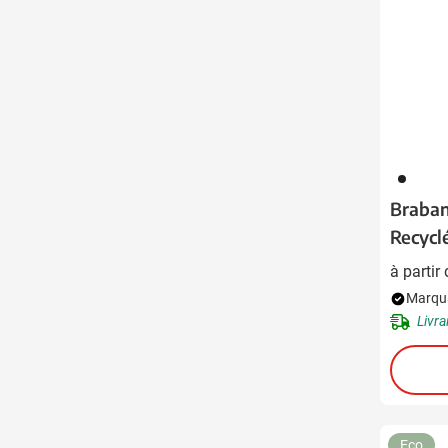
001
Braban
Recycl
à partir
Marqua
Livra
Eco