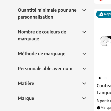
Quantité minimale pour une personnalisat
Quantité minimale pour une
Rap
personnalisation
Nombre de couleurs de marquage
Nombre de couleurs de
marquage
Méthode de marquage
Méthode de marquage
Personnalisable avec nom
Personnalisable avec nom
001
002
Matière
Matière
Coutea
Langue
Marque
Marque
capsul
à partir
Marqua