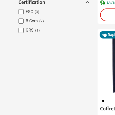
Certification
Certification
Livra
FSC
(3)
B Corp
(2)
GRS
(1)
Rap
001
Coffre