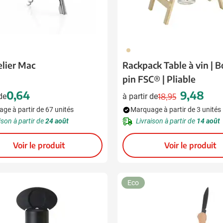
945
lier Mac
Rackpack Table à vin | B
pin FSC® | Pliable
0,64
9,48
 de
à partir de
18,95
Prix normal
Prix spécia
ge à partir de 67 unités
Marquage à partir de 3 unités
ison à partir de
24 août
Livraison à partir de
14 août
Voir le produit
Voir le produit
Eco