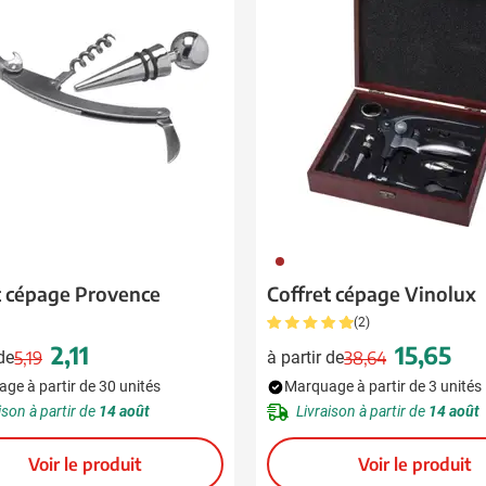
 pour la catégorie Boissons
 pour la catégorie Alimentation & boissons
 pour la catégorie Maison & bien-être
 pour la catégorie Outillage & lampes
 pour la catégorie Sécurité
 pour la catégorie Enfants
011
 pour la catégorie Inspiration
t cépage Provence
Coffret cépage Vinolux
(2)
u pour la catégorie Promotions & coup de cœur
2,11
15,65
 de
5,19
à partir de
38,64
Prix normal
Prix spécial
Prix normal
Prix spéci
ge à partir de 30 unités
Marquage à partir de 3 unités
ison à partir de
14 août
Livraison à partir de
14 août
Voir le produit
Voir le produit