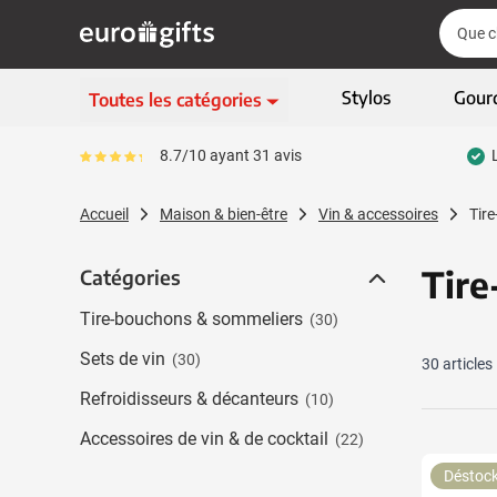
Aller au contenu
Cherch
Cherch
Passer le menu
Stylos
Gour
Toutes les catégories
Ecriture
8.7/10 ayant 31 avis
Le pourcentage moyen d'avis est de 87
Afficher le sous-menu 
Vêtements & textiles
Accueil
Maison & bien-être
Vin & accessoires
Tir
Afficher le sous-menu
Gadgets
Afficher le sous-menu
Tire
Catégories
Catégories
Articles écologiques
Afficher le sous-menu
Tire-bouchons & sommeliers
(30)
High-tech & multimédia
Afficher le sous-menu
Sets de vin
(30)
30
articles
Entreprises & bureau
Afficher le sous-menu
Refroidisseurs & décanteurs
(10)
Sports, loisirs & jeux
Accessoires de vin & de cocktail
Afficher le sous-menu 
(22)
Sacs & bagages
Déstoc
Afficher le sous-men