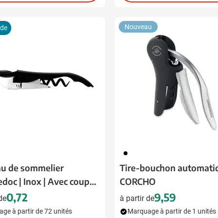
ion
Nouveau
ide
001
u de sommelier
Tire-bouchon automati
doc | Inox | Avec coupe-
CORCHO
e
0,72
9,59
 de
à partir de
ge à partir de 72 unités
Marquage à partir de 1 unités