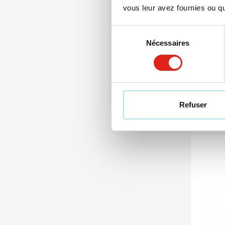
vous leur avez fournies ou qu'
011
Coffre
Sélection
Nécessaires
du
consentement
à partir
Marqua
Livra
Refuser