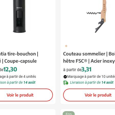
945
tia tire-bouchon |
Couteau sommelier | Bo
é | Coupe-capsule
hêtre FSC® | Acier inox
avec revêtement noir
12,30
3,31
 de
à partir de
ge à partir de 4 unités
Marquage à partir de 10 unité
ison à partir de
14 août
Livraison à partir de
14 août
Voir le produit
Voir le produit
Eco