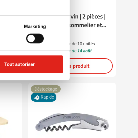
032
Coffret cadeau vin | 2 pièces |
Tire-bouchon sommelier et
Marketing
bouchon de bouteille
2,92
à partir de
s
Marquage à partir de 10 unités
Livraison à partir de
14 août
Tout autoriser
Voir le produit
Déstockage
Rapide