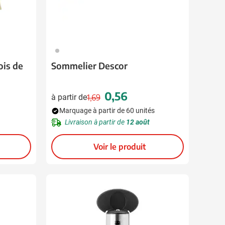
032
ois de
Sommelier Descor
0,56
à partir de
1,69
l
Prix normal
Prix spécial
Marquage à partir de 60 unités
Livraison à partir de
12 août
Voir le produit