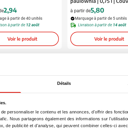
paulownia | 0,75 l | Cou
coulissant
2,94
5,80
 de
à partir de
ge à partir de 40 unités
Marquage à partir de 5 unités
ison à partir de
12 août
Livraison à partir de
14 août
Voir le produit
Voir le produit
Détails
ies.
e personnaliser le contenu et les annonces, d'offrir des fonctio
rafic. Nous partageons également des informations sur l'utilisati
, de publicité et d'analyse, qui peuvent combiner celles-ci avec