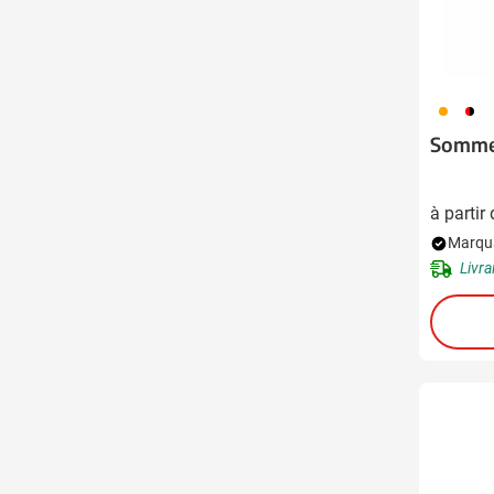
007
008
Somme
à partir
Marqua
Livra