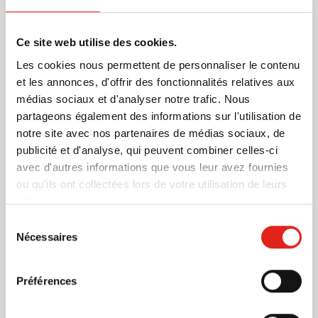
maintenant !
En savoir plus
Ce site web utilise des cookies.
Les cookies nous permettent de personnaliser le contenu
Plus d'information
et les annonces, d'offrir des fonctionnalités relatives aux
Numéro d'article
56458
médias sociaux et d'analyser notre trafic. Nous
Poids
52 gramme(s)
partageons également des informations sur l'utilisation de
Matière
Acier inoxydable
notre site avec nos partenaires de médias sociaux, de
Dimensions
2.2 cm x 1.2 cm x 11 cm
publicité et d'analyse, qui peuvent combiner celles-ci
(l x l x h)
avec d'autres informations que vous leur avez fournies
Diamètre
0 cm
ou qu'ils ont collectées lors de votre utilisation de leurs
services.
Sélection
Nécessaires
du
consentement
D'autres clients ont aussi choisi
Préférences
Promo