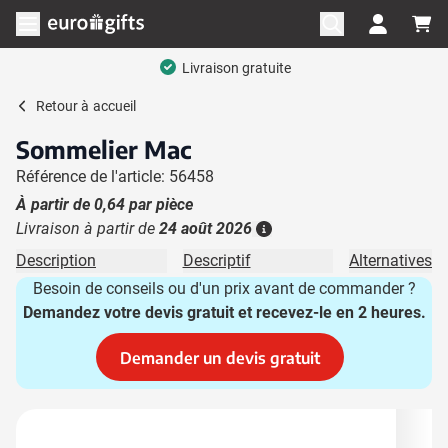
Aller au contenu
Ouvrir le menu
Livraison gratuite
Retour à
accueil
Sommelier Mac
Référence de l'article: 56458
À partir de
0,64
par pièce
Livraison à partir de
24 août 2026
Plus d'information
Description
Descriptif
Alternatives
Besoin de conseils ou d'un prix avant de commander ?
Demandez votre devis gratuit et recevez-le en 2 heures.
Demander un devis gratuit
Image principale
Cliquez pour voir l'image en plein écran