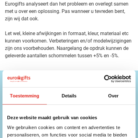
Eurogifts analyseert dan het probleem en overlegt samen
met u over een oplossing. Pas wanneer u tevreden bent,
zijn wij dat ook.
Let wel, kleine afwijkingen in formaat, kleur, materiaal etc
kunnen voorkomen. Verbeteringen en/of modelwijzigingen
zijn ons voorbehouden. Naargelang de opdruk kunnen de
geleverde aantallen schommelen tussen +5% en -5%.
Hulp nodig?
Onze medewerkers zijn beschikbaar op onderstaande
Toestemming
Details
Over
contactgegevens!
Telefoon
Deze website maakt gebruik van cookies
056 31 39 91
We gebruiken cookies om content en advertenties te
personaliseren, om functies voor social media te bieden
Chat