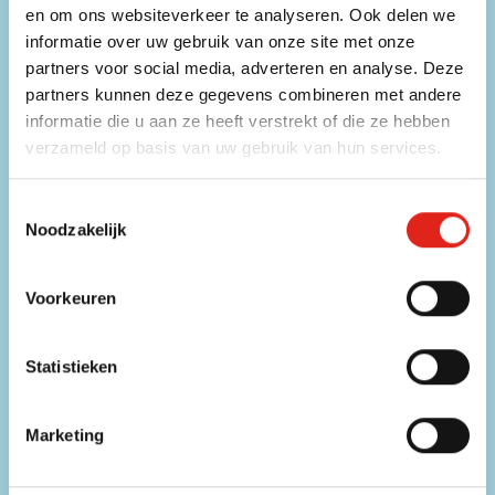
en om ons websiteverkeer te analyseren. Ook delen we
Direct contact met een medewerker
informatie over uw gebruik van onze site met onze
E-mailadres
partners voor social media, adverteren en analyse. Deze
info@eurogifts.be
partners kunnen deze gegevens combineren met andere
informatie die u aan ze heeft verstrekt of die ze hebben
FAQ
verzameld op basis van uw gebruik van hun services.
Bekijk de veelgestelde vragen
Toestemmingsselectie
Noodzakelijk
Mis geen enkele aanbieding!
Schrijf u in voor onze nieuwsbrief.
Voorkeuren
Voer uw e-mailadres in
Schrijf u
Statistieken
Dit formulier is beveiligd met reCAPTCHA - het
Privacybeleid
en de
Servicevoorwaarden
van
Google
zijn van toepassing.
Marketing
€ 25,- korting op uw eerstvolgende bestelling*