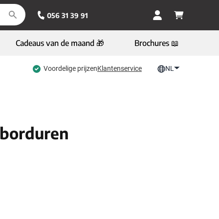
056 31 39 91
Cadeaus van de maand 🎁
Brochures 📖
Voordelige prijzen
Klantenservice
NL
 borduren