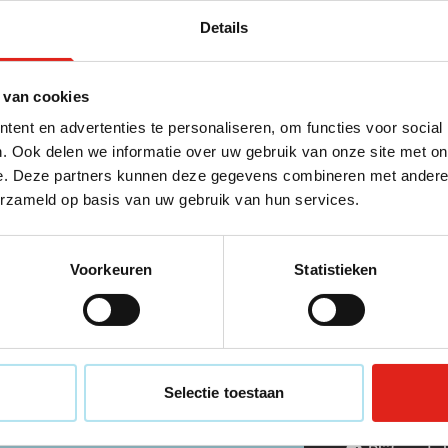
Details
 van cookies
ent en advertenties te personaliseren, om functies voor social
. Ook delen we informatie over uw gebruik van onze site met on
e. Deze partners kunnen deze gegevens combineren met andere i
erzameld op basis van uw gebruik van hun services.
Mis geen 
Schrijf u in vo
Voorkeuren
Statistieken
Voer uw e-mail
 contactgegevens!
Dit formulier is
Chat
Servicevoorwaa
Selectie toestaan
Direct contact met een medewerker
€ 25,- kort