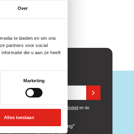
Over
 media te bieden en om ons
ze partners voor social
nformatie die u aan ze heeft
enkele aanbieding!
or onze nieuwsbrief.
Marketing
adres in
Schrijf u in voor onze 
 beveiligd met reCAPTCHA - het
Privacybeleid
en de
rden
van
Google
zijn van toepassing.
Alles toestaan
ing op uw eerstvolgende bestelling*