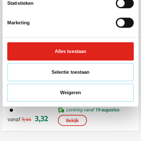
Statistieken
(1)
Speeldoos Fiveplay
Marketing
Bedrukken vanaf 24 stuks
011
Levering vanaf
8 oktober
3,15
vanaf
Bekijk
Alles toestaan
Uitverkoop
Selectie toestaan
Knuffelbeer Owen | Met
fleecedeken | 120x80 cm
Weigeren
Bedrukken vanaf 15 stuks
001
Levering vanaf
19 augustus
Normale prijs
Speciale prijs
3,32
9,44
vanaf
Bekijk