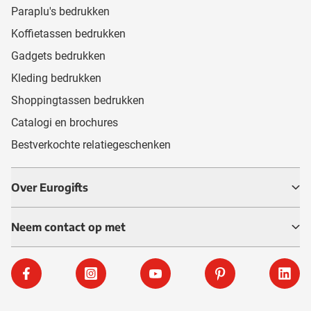
Paraplu's bedrukken
Koffietassen bedrukken
Gadgets bedrukken
Kleding bedrukken
Shoppingtassen bedrukken
Catalogi en brochures
Bestverkochte relatiegeschenken
Over Eurogifts
Neem contact op met
Facebook
Instagram
YouTube
Pinterest
Linke