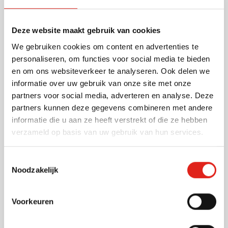
kleuren verf en een kwast).
Lees meer
Deze website maakt gebruik van cookies
We gebruiken cookies om content en advertenties te
Specificaties
personaliseren, om functies voor social media te bieden
Artikelnummer
52084
en om ons websiteverkeer te analyseren. Ook delen we
Gewicht
158 gram
informatie over uw gebruik van onze site met onze
Merk
IMPRESSION
partners voor social media, adverteren en analyse. Deze
Materiaal
Hout
partners kunnen deze gegevens combineren met andere
Afmetingen
13.4 cm x 6.7 cm x 12.8
informatie die u aan ze heeft verstrekt of die ze hebben
cm (l x b x h)
verzameld op basis van uw gebruik van hun services.
Toestemmingsselectie
Noodzakelijk
Andere klanten kozen ook voor
Voorkeuren
Eco