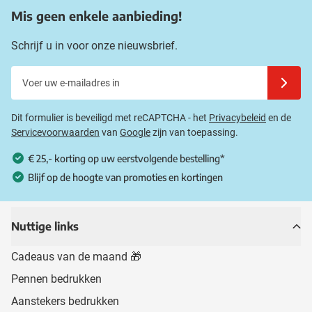
Mis geen enkele aanbieding!
Schrijf u in voor onze nieuwsbrief.
Voer uw e-mailadres in
Schrijf u
Dit formulier is beveiligd met reCAPTCHA - het
Privacybeleid
en de
Servicevoorwaarden
van
Google
zijn van toepassing.
€ 25,- korting op uw eerstvolgende bestelling*
Blijf op de hoogte van promoties en kortingen
Nuttige links
Cadeaus van de maand 🎁
Pennen bedrukken
Aanstekers bedrukken