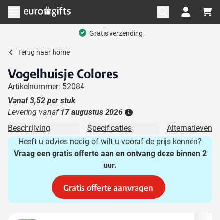
Ga naar de inhoud
Menu openen
Gratis verzending
Terug naar
home
Vogelhuisje Colores
Artikelnummer: 52084
Vanaf
3,52
per stuk
Levering vanaf
17 augustus 2026
Details
Beschrijving
Specificaties
Alternatieven
Heeft u advies nodig of wilt u vooraf de prijs kennen?
Vraag een gratis offerte aan en ontvang deze binnen 2
uur.
Gratis offerte aanvragen
Hoofdafbeelding
Klik om afbeelding op volledig scherm te bekijken