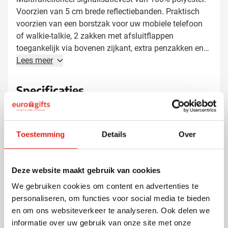
Voorzien van 5 cm brede reflectiebanden. Praktisch
voorzien van een borstzak voor uw mobiele telefoon
of walkie-talkie, 2 zakken met afsluitflappen
toegankelijk via bovenen zijkant, extra penzakken en
sleutelhouder. met handig ID-zakje op de rechterborst.
Lees meer
Voldoet aan de volgende normering:. EN
ISO20471:2013 Klasse 2 enkel Hi Vis Yellow, Orange
Specificaties
en Hi Vis Yellow/Orange. EN ISO20471:2013 Klasse 1:
Artikelnummer
71949
enkel Paramedic Green/Yellow, Royal Blue/Yellow,
Gewicht
240 gram
Red/Yellow, Yellow/Black, Orange/Black, Yellow/Navy,
Merk
YOKO
Orange/Navy, Yellow/Grey, Orange/Grey en
Toestemming
Details
Over
Materiaal
Polyester
Yellow/Purple. Enkel leverbaar met personalisatie.
Deze website maakt gebruik van cookies
We gebruiken cookies om content en advertenties te
personaliseren, om functies voor social media te bieden
Andere klanten kozen ook voor
en om ons websiteverkeer te analyseren. Ook delen we
informatie over uw gebruik van onze site met onze