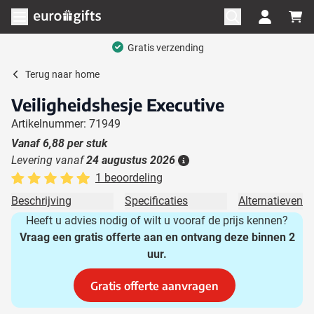
Ga naar de inhoud
Menu openen
Gratis verzending
Terug naar
home
Veiligheidshesje Executive
Artikelnummer: 71949
Vanaf
6,88
per stuk
Levering vanaf
24 augustus 2026
Details
1 beoordeling
Beschrijving
Specificaties
Alternatieven
Heeft u advies nodig of wilt u vooraf de prijs kennen?
Vraag een gratis offerte aan en ontvang deze binnen 2
uur.
Gratis offerte aanvragen