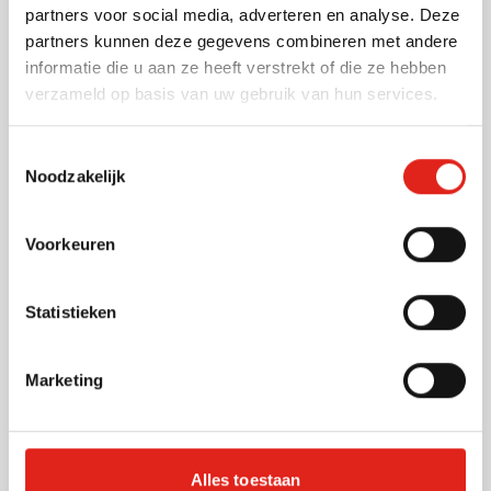
partners voor social media, adverteren en analyse. Deze
Koeltas Bigfamily
partners kunnen deze gegevens combineren met andere
informatie die u aan ze heeft verstrekt of die ze hebben
verzameld op basis van uw gebruik van hun services.
Bedrukken vanaf 10 stuks
Toestemmingsselectie
004
006
008
Levering vanaf
18 augustus
Noodzakelijk
Normale prijs
Speciale prijs
7,07
20,12
vanaf
Bekijk
Voorkeuren
Uitverkoop
Picknickkleed Vesper | Fleece |
Statistieken
Gerecycleerd | 150 g/m² |
150x120 cm
Marketing
Bedrukken vanaf 10 stuks
023
001
029
008
Levering vanaf
18 augustus
Normale prijs
Speciale prijs
5,57
14,63
vanaf
Bekijk
Alles toestaan