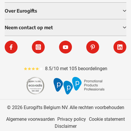
Over Eurogifts
Neem contact op met
Facebook
Instagram
YouTube
Pinterest
Linke
8.5/10 met 105 beoordelingen
Gemiddeld reviewpercentage is 85
© 2026 Eurogifts Belgium NV. Alle rechten voorbehouden
Algemene voorwaarden
Privacy policy
Cookie statement
Disclaimer