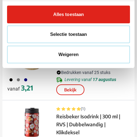
Alles toestaan
Andere klanten kozen ook voor
Selectie toestaan
Eco
Reisbeker Sophia | 300 ml | RVS
Weigeren
| Dubbelwandig | Bamboe detail
Bedrukken vanaf 25 stuks
001
003
536
Levering vanaf
17 augustus
3,21
vanaf
Bekijk
(1)
Reisbeker Isodrink | 300 ml |
RVS | Dubbelwandig |
Klikdeksel