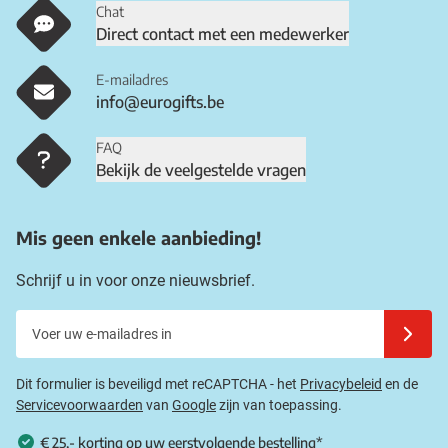
Chat
Direct contact met een medewerker
E-mailadres
info@eurogifts.be
FAQ
Bekijk de veelgestelde vragen
Mis geen enkele aanbieding!
Schrijf u in voor onze nieuwsbrief.
Voer uw e-mailadres in
Schrijf u
Dit formulier is beveiligd met reCAPTCHA - het
Privacybeleid
en de
Servicevoorwaarden
van
Google
zijn van toepassing.
€ 25,- korting op uw eerstvolgende bestelling*