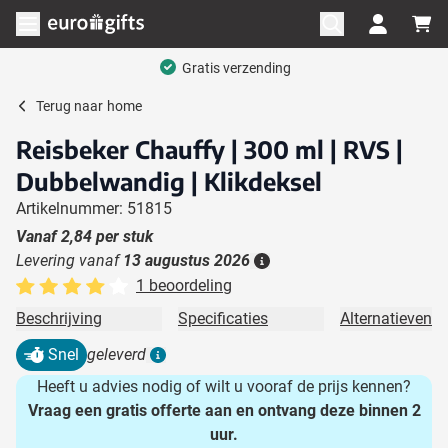
Ga naar de inhoud
Menu openen
Gratis verzending
Terug naar
home
Reisbeker Chauffy | 300 ml | RVS |
Dubbelwandig | Klikdeksel
Artikelnummer: 51815
Vanaf
2,84
per stuk
Levering vanaf
13 augustus 2026
Details
1 beoordeling
Beschrijving
Specificaties
Alternatieven
Snel
geleverd
Details
Heeft u advies nodig of wilt u vooraf de prijs kennen?
Vraag een gratis offerte aan en ontvang deze binnen 2
uur.