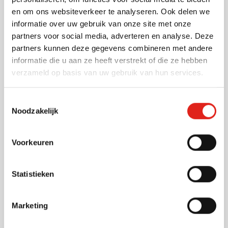
Snelle levering!
en om ons websiteverkeer te analyseren. Ook delen we
Dit artikel wordt extra snel geleverd. Bestel maximaal
informatie over uw gebruik van onze site met onze
100 stuks, kies voor de drukoptie 'Graveren' en
partners voor social media, adverteren en analyse. Deze
ontvang uw bestelling al 3 dagen later! Keur zeker uw
partners kunnen deze gegevens combineren met andere
drukproef voor 12u goed, anders kan een termijn van 3
informatie die u aan ze heeft verstrekt of die ze hebben
werkdagen niet gegarandeerd worden. Niet geldig op
verzameld op basis van uw gebruik van hun services.
360° bedrukking of 360° gravering.
Lees meer
Toestemmingsselectie
Specificaties
Noodzakelijk
Artikelnummer
51815
Gewicht
142 gram
Voorkeuren
Merk
IMPRESSION
Inhoud
300 ml
Statistieken
Materiaal
RVS
Afmetingen
16.2 cm (h)
Diameter
7.2 cm
Marketing