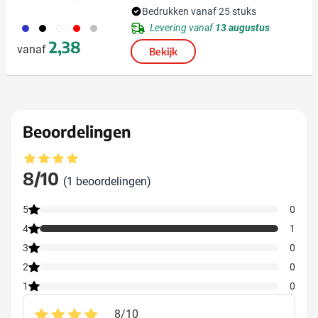
Bedrukken vanaf 25 stuks
023
001
002
008
032
Levering vanaf
13 augustus
2,38
vanaf
Bekijk
Beoordelingen
Gemiddelde beoordeling: 8 van 10
8/10
(1 beoordelingen)
5
0
4
1
3
0
2
0
1
0
8
/
10