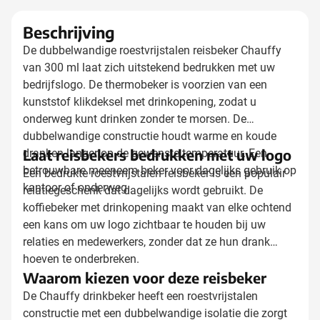
Beschrijving
De dubbelwandige roestvrijstalen reisbeker Chauffy
van 300 ml laat zich uitstekend bedrukken met uw
bedrijfslogo. De thermobeker is voorzien van een
kunststof klikdeksel met drinkopening, zodat u
onderweg kunt drinken zonder te morsen. De
dubbelwandige constructie houdt warme en koude
Laat reisbekers bedrukken met uw logo
dranken langer op de gewenste temperatuur. Een
betrouwbare meeneem beker voor dagelijks gebruik op
Een bedrukte roestvrijstalen reisbeker is een populair
kantoor of onderweg.
relatiegeschenk dat dagelijks wordt gebruikt. De
koffiebeker met drinkopening maakt van elke ochtend
een kans om uw logo zichtbaar te houden bij uw
relaties en medewerkers, zonder dat ze hun drank
hoeven te onderbreken.
Waarom kiezen voor deze reisbeker
De Chauffy drinkbeker heeft een roestvrijstalen
constructie met een dubbelwandige isolatie die zorgt