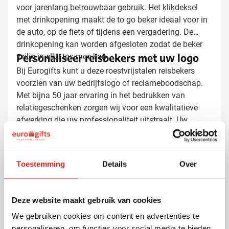
voor jarenlang betrouwbaar gebruik. Het klikdeksel
met drinkopening maakt de to go beker ideaal voor in
de auto, op de fiets of tijdens een vergadering. De
drinkopening kan worden afgesloten zodat de beker
Personaliseer reisbekers met uw logo
veilig in elke tas mee kan.
Bij Eurogifts kunt u deze roestvrijstalen reisbekers
voorzien van uw bedrijfslogo of reclameboodschap.
Met bijna 50 jaar ervaring in het bedrukken van
relatiegeschenken zorgen wij voor een kwalitatieve
afwerking die uw professionaliteit uitstraalt. Uw
bedrukte isoleerbeker wordt snel geleverd tegen
Vraag een digitaal voorbeeld
scherpe prijzen.
Wilt u zien hoe uw logo eruit ziet op deze
Toestemming
Details
Over
roestvrijstalen reisbeker? Vraag dan een gratis digitale
drukproef aan bij Eurogifts. Neem contact met ons op
voor meer informatie over de
Deze website maakt gebruik van cookies
bedrukkingsmogelijkheden en scherpe prijzen voor uw
We gebruiken cookies om content en advertenties te
bedrukte relatiegeschenken.
personaliseren, om functies voor social media te bieden