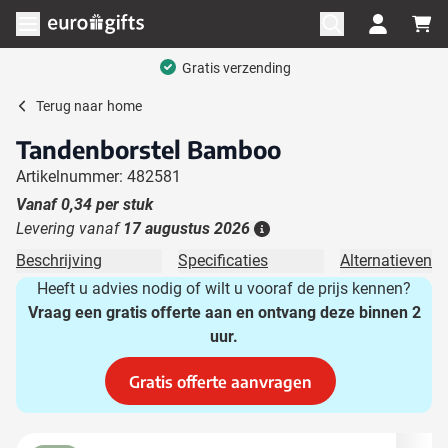
Ga naar de inhoud
Menu openen
Gratis verzending
Terug naar
home
Tandenborstel Bamboo
Artikelnummer: 482581
Vanaf
0,34
per stuk
Levering vanaf
17 augustus 2026
Details
Beschrijving
Specificaties
Alternatieven
Heeft u advies nodig of wilt u vooraf de prijs kennen?
Vraag een gratis offerte aan en ontvang deze binnen 2
uur.
Gratis offerte aanvragen
Hoofdafbeelding
Klik om afbeelding op volledig scherm te bekijken