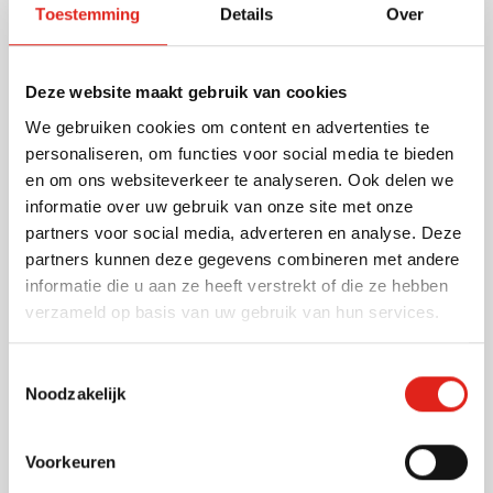
Toestemming
Details
Over
van kraftpapier. Breng uw naam op een duurzame
manier onder de aandacht bij uw klanten met deze
gepersonaliseerde tandenborstels.
Deze website maakt gebruik van cookies
Lees meer
We gebruiken cookies om content en advertenties te
personaliseren, om functies voor social media te bieden
Specificaties
en om ons websiteverkeer te analyseren. Ook delen we
Artikelnummer
482581
informatie over uw gebruik van onze site met onze
Gewicht
8 gram
partners voor social media, adverteren en analyse. Deze
Merk
IMPRESSION
partners kunnen deze gegevens combineren met andere
Materiaal
Bamboe
informatie die u aan ze heeft verstrekt of die ze hebben
Afmetingen
18.5 cm x 1.5 cm x 0.7
verzameld op basis van uw gebruik van hun services.
cm (l x b x h)
Toestemmingsselectie
Noodzakelijk
Andere klanten kozen ook voor
Voorkeuren