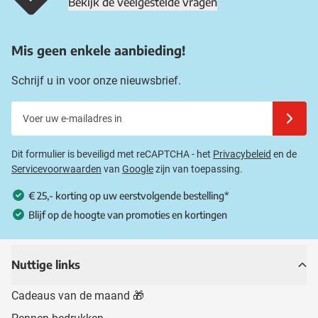
Bekijk de veelgestelde vragen
Mis geen enkele aanbieding!
Schrijf u in voor onze nieuwsbrief.
Voer uw e-mailadres in
Schrijf u
Dit formulier is beveiligd met reCAPTCHA - het
Privacybeleid
en de
Servicevoorwaarden
van
Google
zijn van toepassing.
€ 25,- korting op uw eerstvolgende bestelling*
Blijf op de hoogte van promoties en kortingen
Nuttige links
Cadeaus van de maand 🎁