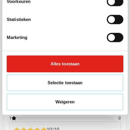
Voorkeuren
Bedrukken vanaf 500 stuks
363
001
002
005
007
Levering vanaf
25 augustus
+3
0,33
Statistieken
vanaf
Bekijk
Marketing
Beoordelingen
Alles toestaan
Gemiddelde beoordeling: 10 van 10
10/10
(2 beoordelingen)
Selectie toestaan
5
2
4
0
Weigeren
3
0
2
0
1
0
10
/
10