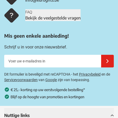
info@eurogifts.be
FAQ
Bekijk de veelgestelde vragen
Mis geen enkele aanbieding!
Schrijf u in voor onze nieuwsbrief.
Voer uw e-mailadres in
Schrijf u
Dit formulier is beveiligd met reCAPTCHA - het
Privacybeleid
en de
Servicevoorwaarden
van
Google
zijn van toepassing.
€ 25,- korting op uw eerstvolgende bestelling*
Blijf op de hoogte van promoties en kortingen
Nuttige links