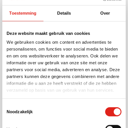
Dit artikel wordt extra snel geleverd. Bestel maximaal
250 stuks, kies voor de drukoptie 'Graveren' en
Toestemming
Details
Over
Andere klanten kozen ook voor
ontvang uw bestelling al 3 dagen later! Keur zeker uw
drukproef voor 12u goed, anders kan een termijn van 3
Deze website maakt gebruik van cookies
werkdagen niet gegarandeerd worden.
Top
We gebruiken cookies om content en advertenties te
(358)
personaliseren, om functies voor social media te bieden
Balpen Starlite Standaard
en om ons websiteverkeer te analyseren. Ook delen we
informatie over uw gebruik van onze site met onze
Bedrukken vanaf 250 stuks
partners voor social media, adverteren en analyse. Deze
001
002
003
004
005
Levering vanaf
11 augustus
+5
partners kunnen deze gegevens combineren met andere
0,27
informatie die u aan ze heeft verstrekt of die ze hebben
vanaf
Bekijk
verzameld op basis van uw gebruik van hun services.
(1)
Toestemmingsselectie
Balpen BIC M10 Clic
Noodzakelijk