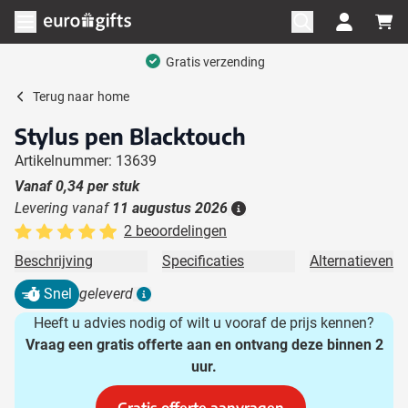
Ga naar de inhoud
Menu openen
Gratis verzending
Terug naar
home
Stylus pen Blacktouch
Artikelnummer: 13639
Vanaf
0,34
per stuk
Levering vanaf
11 augustus 2026
Details
2 beoordelingen
Beschrijving
Specificaties
Alternatieven
Snel
geleverd
Details
Heeft u advies nodig of wilt u vooraf de prijs kennen?
Vraag een gratis offerte aan en ontvang deze binnen 2
uur.
Gratis offerte aanvragen