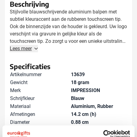
Beschrijving
Stijlvolle blauwschrijvende aluminium balpen met
subtiel kleuraccent aan de rubberen touchscreen tip.
Ook de binnenzijde van de houder is gekleurd. Uw logo
verschijnt via gravure in gelijke kleur als de
touchscreen tip. Zo zorgt u voor een unieke uitstraling
van deze handige touchscreen balpen.
Lees meer
Personaliseren individuele namen
Specificaties
NIEUW: laat dit artikel bedrukken met de naam van uw
Artikelnummer
13639
werknemers of relaties, de ideale persoonlijke touch
Gewicht
18 gram
voor uw relatiegeschenken! Personaliseer dit artikel
Merk
IMPRESSION
met individuele namen voor een supplementaire kost
Schrijfkleur
Blauw
van slechts € 0,25 per naam en een extra
Materiaal
Aluminium, Rubber
voorbereidingskost van € 35. Neem contact op met
Afmetingen
14.2 cm (h)
onze klantenservice om de verdere stappen te
doorlopen.
Diameter
0.88 cm
NIEUW: snelle levering!