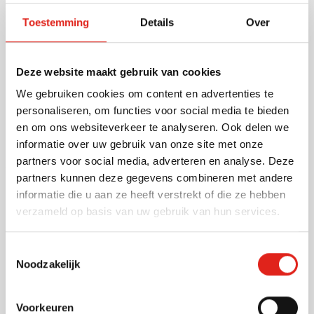
Toestemming
Details
Over
Laagste Prijs Garantie
(4)
Veiligheidshesje Fluosafe (kids)
Deze website maakt gebruik van cookies
We gebruiken cookies om content en advertenties te
Bedrukken vanaf 50 stuks
personaliseren, om functies voor social media te bieden
006
Levering vanaf
19 augustus
en om ons websiteverkeer te analyseren. Ook delen we
Normale prijs
Speciale prijs
1,16
1,45
vanaf
Bekijk
informatie over uw gebruik van onze site met onze
partners voor social media, adverteren en analyse. Deze
partners kunnen deze gegevens combineren met andere
Baseball pet Feniks (Kids)
informatie die u aan ze heeft verstrekt of die ze hebben
verzameld op basis van uw gebruik van hun services.
Toestemmingsselectie
Bedrukken vanaf 50 stuks
Noodzakelijk
001
005
006
007
008
Levering vanaf
26 augustus
+1
1,05
vanaf
Bekijk
Voorkeuren