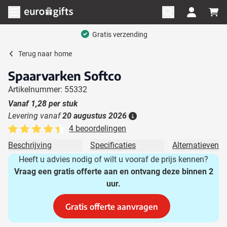
Ga naar de inhoud
Menu openen
Gratis verzending
Terug naar
home
Spaarvarken Softco
Artikelnummer: 55332
Vanaf
1,28
per stuk
Levering vanaf
20 augustus 2026
Details
4 beoordelingen
Beschrijving
Specificaties
Alternatieven
Heeft u advies nodig of wilt u vooraf de prijs kennen?
Vraag een gratis offerte aan en ontvang deze binnen 2
uur.
Gratis offerte aanvragen