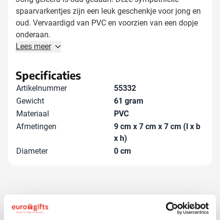
spaarvarkentjes zijn een leuk geschenkje voor jong en
oud. Vervaardigd van PVC en voorzien van een dopje
onderaan.
Lees meer
Specificaties
Artikelnummer
55332
Gewicht
61 gram
Materiaal
PVC
Afmetingen
9 cm x 7 cm x 7 cm (l x b
x h)
Diameter
0 cm
Andere klanten kozen ook voor