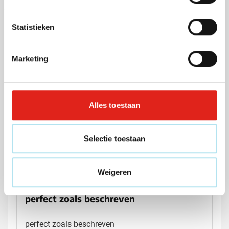
Statistieken
Beoordelingen
Marketing
Gemiddelde beoordeling: 9 van 10
9/10
(4 beoordelingen)
Alles toestaan
5
3
4
1
3
0
Selectie toestaan
2
0
1
0
Weigeren
8
/
10
perfect zoals beschreven
perfect zoals beschreven