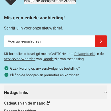
Bekijk de veelgestelde vragen
Mis geen enkele aanbieding!
Schrijf u in voor onze nieuwsbrief.
Voer uw e-mailadres in
Schrijf u
Dit formulier is beveiligd met reCAPTCHA - het
Privacybeleid
en de
Servicevoorwaarden
van
Google
zijn van toepassing.
€ 25,- korting op uw eerstvolgende bestelling*
Blijf op de hoogte van promoties en kortingen
Nuttige links
Cadeaus van de maand 🎁