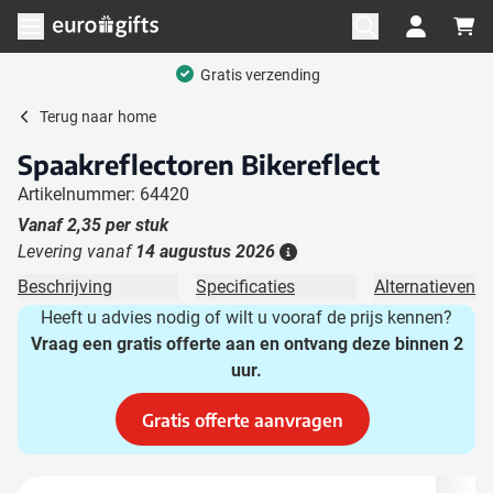
Ga naar de inhoud
Menu openen
Gratis verzending
Terug naar
home
Spaakreflectoren Bikereflect
Artikelnummer: 64420
Vanaf
2,35
per stuk
Levering vanaf
14 augustus 2026
Details
Beschrijving
Specificaties
Alternatieven
Heeft u advies nodig of wilt u vooraf de prijs kennen?
Vraag een gratis offerte aan en ontvang deze binnen 2
uur.
Gratis offerte aanvragen
Hoofdafbeelding
Klik om afbeelding op volledig scherm te bekijken