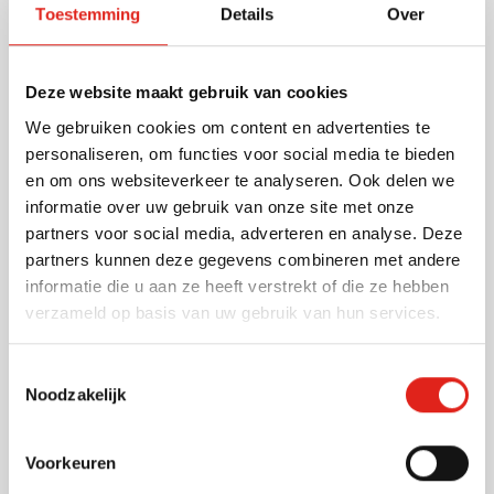
Toestemming
Details
Over
Perfect voor de spaken van uw fiets(en). Formaat
doos / artikel: 13,5 x 13,5 cm / ø 0,5 x 7 cm. -
reflecterend
Deze website maakt gebruik van cookies
Lees meer
We gebruiken cookies om content en advertenties te
personaliseren, om functies voor social media te bieden
Specificaties
en om ons websiteverkeer te analyseren. Ook delen we
Artikelnummer
64420
informatie over uw gebruik van onze site met onze
Gewicht
30 gram
partners voor social media, adverteren en analyse. Deze
Merk
IMPRESSION
partners kunnen deze gegevens combineren met andere
Materiaal
ABS
informatie die u aan ze heeft verstrekt of die ze hebben
Afmetingen
13.3 cm x 13.3 cm x 0.8
verzameld op basis van uw gebruik van hun services.
cm (l x b x h)
Toestemmingsselectie
Noodzakelijk
Andere klanten kozen ook voor
Voorkeuren