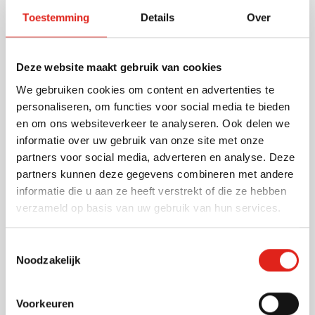
sleutelring. Met deze ecologische sleutelhanger heeft
Toestemming
Details
Over
u altijd een compacte telefoonhouder bij de hand. Een
leuke giveaway om te personaliseren met uw logo.
Lees meer
Deze website maakt gebruik van cookies
We gebruiken cookies om content en advertenties te
Specificaties
personaliseren, om functies voor social media te bieden
en om ons websiteverkeer te analyseren. Ook delen we
Artikelnummer
966246
informatie over uw gebruik van onze site met onze
Gewicht
8 gram
partners voor social media, adverteren en analyse. Deze
Merk
IMPRESSION
partners kunnen deze gegevens combineren met andere
Materiaal
Bamboe, Polypropyleen,
informatie die u aan ze heeft verstrekt of die ze hebben
RVS
verzameld op basis van uw gebruik van hun services.
Afmetingen
7.5 cm x 2.5 cm x 0.3 cm
(l x b x h)
Toestemmingsselectie
Noodzakelijk
Voorkeuren
Andere klanten kozen ook voor