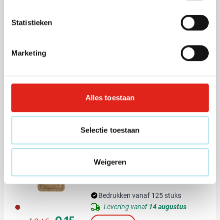
Statistieken
Top
(2)
Marketing
Aansteker Promo Unilite M3L
Bedrukken vanaf 100 stuks
001
002
004
005
006
Levering vanaf
25 augustus
+1
Alles toestaan
0,14
vanaf
Bekijk
Selectie toestaan
Sleutelhanger Madelyn
Weigeren
Bedrukken vanaf 125 stuks
011
Levering vanaf
14 augustus
Normale prijs
Speciale prijs
0,15