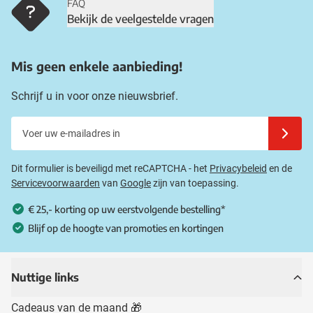
FAQ
Bekijk de veelgestelde vragen
Mis geen enkele aanbieding!
Schrijf u in voor onze nieuwsbrief.
Voer uw e-mailadres in
Schrijf u
Dit formulier is beveiligd met reCAPTCHA - het
Privacybeleid
en de
Servicevoorwaarden
van
Google
zijn van toepassing.
€ 25,- korting op uw eerstvolgende bestelling*
Blijf op de hoogte van promoties en kortingen
Nuttige links
Cadeaus van de maand 🎁