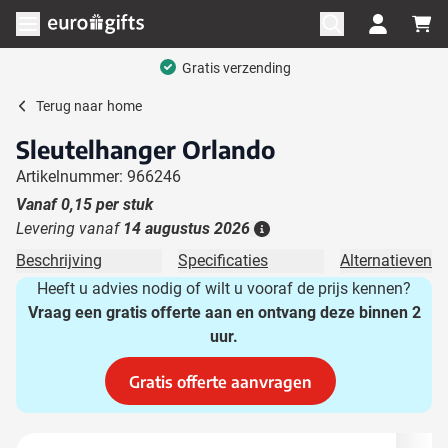
Ga naar de inhoud
Menu openen
Gratis verzending
Terug naar
home
Sleutelhanger Orlando
Artikelnummer: 966246
Vanaf
0,15
per stuk
Levering vanaf
14 augustus 2026
Details
Beschrijving
Specificaties
Alternatieven
Heeft u advies nodig of wilt u vooraf de prijs kennen?
Vraag een gratis offerte aan en ontvang deze binnen 2
uur.
Gratis offerte aanvragen
Hoofdafbeelding
Klik om afbeelding op volledig scherm te bekijken