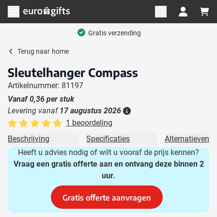
Ga naar de inhoud
Menu openen
Gratis verzending
Terug naar
home
Sleutelhanger Compass
Artikelnummer: 81197
Vanaf
0,36
per stuk
Levering vanaf
17 augustus 2026
Details
1 beoordeling
Beschrijving
Specificaties
Alternatieven
Heeft u advies nodig of wilt u vooraf de prijs kennen?
Vraag een gratis offerte aan en ontvang deze binnen 2
uur.
Gratis offerte aanvragen