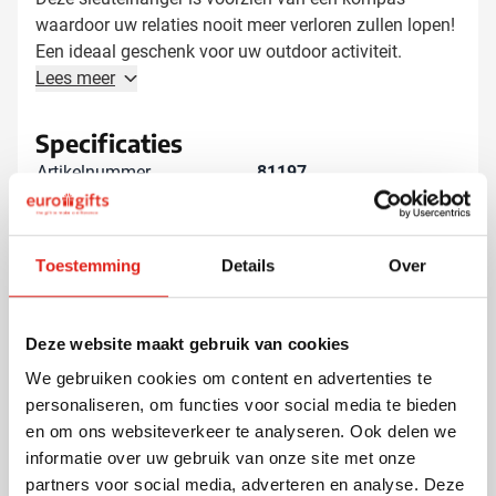
waardoor uw relaties nooit meer verloren zullen lopen!
Een ideaal geschenk voor uw outdoor activiteit.
Lees meer
Specificaties
Artikelnummer
81197
Gewicht
9 gram
Merk
IMPRESSION
Materiaal
ABS, IJzer, Metaal
Toestemming
Details
Over
Afmetingen
1 cm (h)
Diameter
4 cm
Deze website maakt gebruik van cookies
We gebruiken cookies om content en advertenties te
personaliseren, om functies voor social media te bieden
en om ons websiteverkeer te analyseren. Ook delen we
Andere klanten kozen ook voor
informatie over uw gebruik van onze site met onze
partners voor social media, adverteren en analyse. Deze