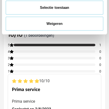
Selectie toestaan
Beoordelingen
Weigeren
Gemiddelde beoordeling: 10 van 10
10/10
(1 beoordelingen)
5
1
4
0
3
0
2
0
1
0
10
/
10
Prima service
Prima service