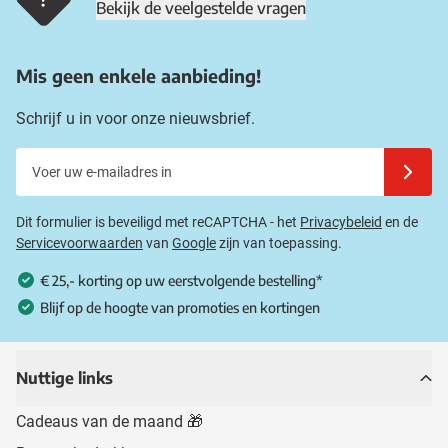
Bekijk de veelgestelde vragen
Mis geen enkele aanbieding!
Schrijf u in voor onze nieuwsbrief.
Voer uw e-mailadres in
Schrijf u
Dit formulier is beveiligd met reCAPTCHA - het
Privacybeleid
en de
Servicevoorwaarden
van
Google
zijn van toepassing.
€ 25,- korting op uw eerstvolgende bestelling*
Blijf op de hoogte van promoties en kortingen
Nuttige links
Cadeaus van de maand 🎁