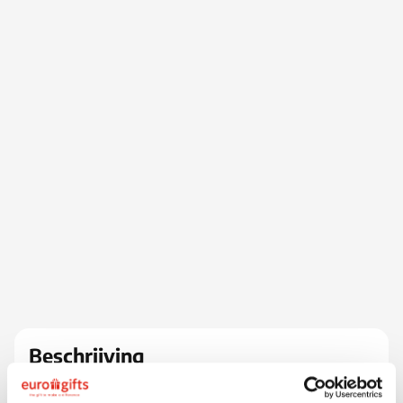
Beschrijving
Deze 2-delige pennenset van gerecycleerd en gelakt
aluminium bevat een balpen met bamboe drukknop,