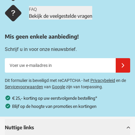
FAQ
Bekijk de veelgestelde vragen
Mis geen enkele aanbieding!
Schrijf u in voor onze nieuwsbrief.
Voer uw e-mailadres in
Schrijf u
Dit formulier is beveiligd met reCAPTCHA - het
Privacybeleid
en de
Servicevoorwaarden
van
Google
zijn van toepassing.
€ 25,- korting op uw eerstvolgende bestelling*
Blijf op de hoogte van promoties en kortingen
Nuttige links