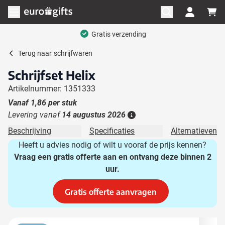
Ga naar de inhoud
Menu openen
Gratis verzending
Terug naar
schrijfwaren
Schrijfset Helix
Artikelnummer: 1351333
Vanaf
1,86
per stuk
Levering vanaf
14 augustus 2026
Details
Beschrijving
Specificaties
Alternatieven
Heeft u advies nodig of wilt u vooraf de prijs kennen?
Vraag een gratis offerte aan en ontvang deze binnen 2
uur.
Gratis offerte aanvragen
Hoofdafbeelding
Klik om afbeelding op volledig scherm te bekijken