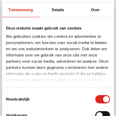
rPET afwerking en metalen clip, en een rollerpen met
Toestemming
Details
Over
bamboe en rPET detail in de dop en bijpassende
metalen clip. Beide pennen zijn voorzien van een
gegraveerd gerecycled logo. Beide pennen zijn
Lees meer
Deze website maakt gebruik van cookies
uitgerust met een blauwschrijvende vulling. Geschatte
schrijflengte: 700 meter voor de balpen en 500 meter
We gebruiken cookies om content en advertenties te
Specificaties
voor de rollerpen. De schrijfset is verpakt in een
personaliseren, om functies voor social media te bieden
Artikelnummer
1351333
gekleurde geschenkdoos van gerecycled karton.
en om ons websiteverkeer te analyseren. Ook delen we
Gewicht
66 gram
informatie over uw gebruik van onze site met onze
Merk
IMPRESSION
partners voor social media, adverteren en analyse. Deze
Materiaal
Bamboe, Gerecycled
partners kunnen deze gegevens combineren met andere
aluminium, Metaal, rPET
informatie die u aan ze heeft verstrekt of die ze hebben
Afmetingen
17.8 cm x 5.9 cm x 1.4
verzameld op basis van uw gebruik van hun services.
cm (l x b x h)
Diameter
0 cm
Toestemmingsselectie
Noodzakelijk
Voorkeuren