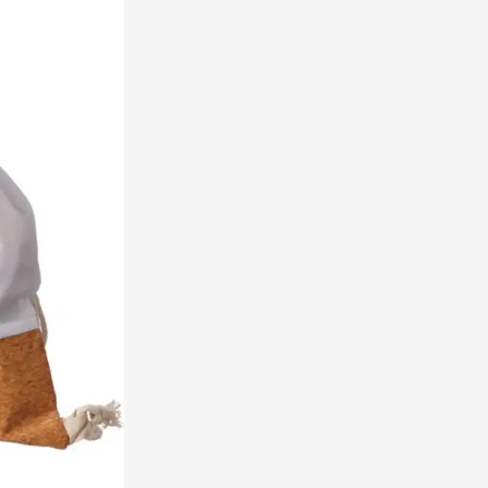
rinkwaren categorie
en & drinken categorie
ome & Wellness categorie
ereedschap & lampen categorie
iligheid categorie
inderen categorie
spiratie categorie
ties & specials categorie