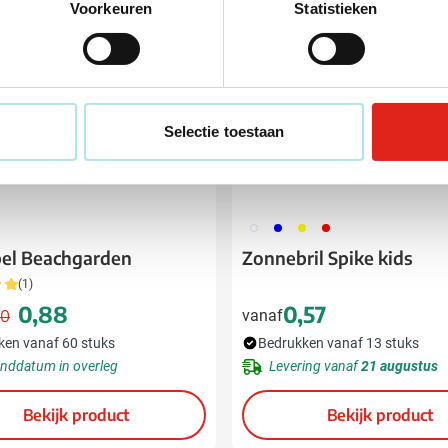
Voorkeuren
Statistieken
Selectie toestaan
002
005
006
008
el Beachgarden
Zonnebril Spike kids
(1)
0,88
0,57
90
vanaf
Normale prijs
Speciale prijs
ken vanaf 60 stuks
Bedrukken vanaf 13 stuks
nddatum in overleg
Levering vanaf
21 augustus
Bekijk product
Bekijk product