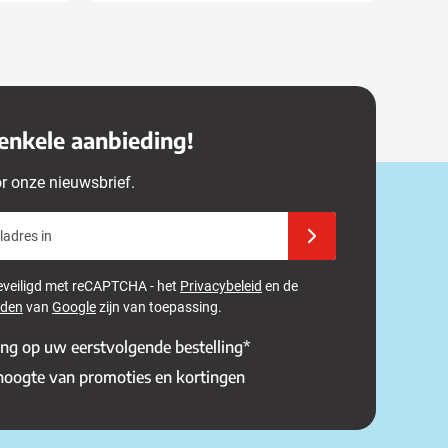
enkele aanbieding!
or onze nieuwsbrief.
adres in
Schrijf u in voor onze 
 beveiligd met reCAPTCHA - het
Privacybeleid
en de
rden
van
Google
zijn van toepassing.
ing op uw eerstvolgende bestelling*
 hoogte van promoties en kortingen