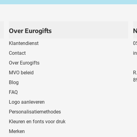
Over Eurogifts
N
Klantendienst
0
Contact
i
Over Eurogifts
MVO beleid
R
8
Blog
FAQ
Logo aanleveren
Personalisatiemethodes
Kleuren en fonts voor druk
Merken