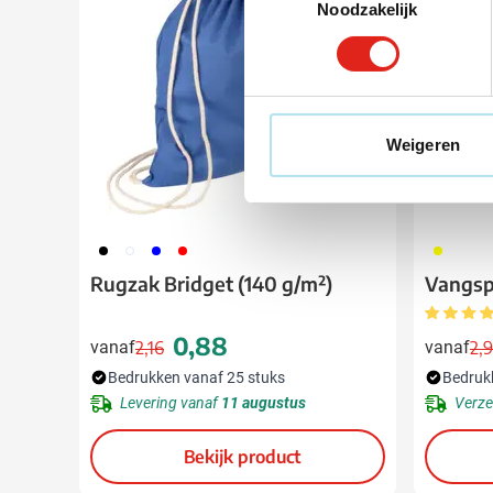
Noodzakelijk
Weigeren
001
002
005
008
006
Rugzak Bridget (140 g/m²)
Vangsp
0,88
vanaf
2,16
vanaf
2,
Normale prijs
Speciale prijs
Bedrukken vanaf 25 stuks
Bedruk
Levering vanaf
11 augustus
Verze
Bekijk product