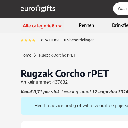
Ga naar de inhoud
Zoek
Zoek
Sla menu over
Pennen
Drinkfl
Alle categorieën
Schrijfwaren
8.5/10 met 105 beoordelingen
Gemiddeld reviewpercentage is 85
Toon submenu voor Sc
Kleding & textiel
Home
Rugzak Corcho rPET
Toon submenu voor Kl
Giveaways
Toon submenu voor G
Rugzak Corcho rPET
ECO geschenken
Toon submenu voor E
Artikelnummer: 437832
High-tech & multimedia
Toon submenu voor Hi
Vanaf
0,71
per stuk
Levering vanaf
17 augustus 202
Zakelijk & Kantoor
Toon submenu voor Za
Heeft u advies nodig of wilt u vooraf de prijs
Outdoor & vrije tijd
Toon submenu voor Out
Tassen & Reizen
Toon submenu voor T
Hoofdafbeelding
Klik om afbeelding op volledig scherm te bekijken