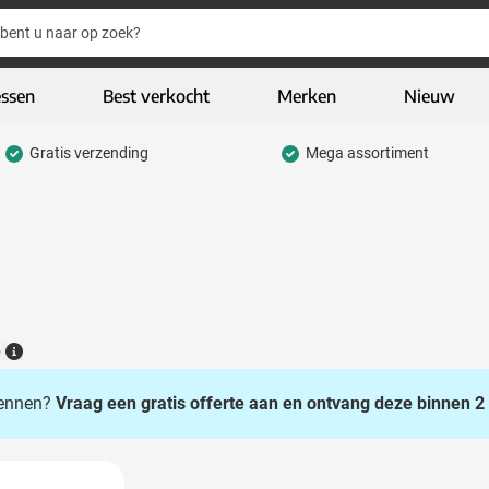
essen
Best verkocht
Merken
Nieuw
Gratis verzending
Mega assortiment
hrijfwaren categorie
eding & textiel categorie
iveaways categorie
CO geschenken categorie
gh-tech & multimedia categorie
6
Details
kelijk & Kantoor categorie
 kennen?
Vraag een gratis offerte aan en ontvang deze binnen 2 
door & vrije tijd categorie
assen & Reizen categorie