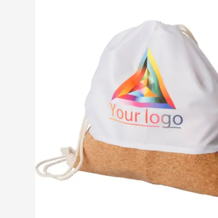
Drinkwaren
Toon submenu voor D
Eten & drinken
Toon submenu voor Et
Home & Wellness
Toon submenu voor H
Gereedschap & lampen
Toon submenu voor G
Veiligheid
Toon submenu voor Ve
Kinderen
Toon submenu voor K
Inspiratie
Toon submenu voor In
Acties & specials
Toon submenu voor Ac