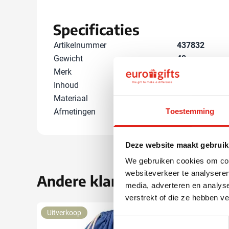
Specificaties
Artikelnummer
437832
Gewicht
48 gram
Merk
IMPRESSION
Inhoud
3000 ml
Materiaal
Kurk, rPET
Afmetingen
39 cm x 37.5 c
Toestemming
Deze website maakt gebruik
We gebruiken cookies om cont
websiteverkeer te analyseren
Andere klanten kozen ook 
media, adverteren en analys
verstrekt of die ze hebben v
Uitverkoop
Toestemmingsselectie