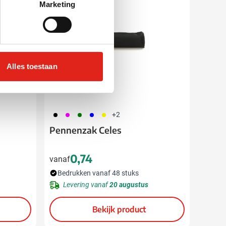
Marketing
Alles toestaan
001
046
004
005
006
+2
Pennenzak Celes
0,74
vanaf
Bedrukken vanaf 48 stuks
Levering vanaf
20 augustus
Bekijk product